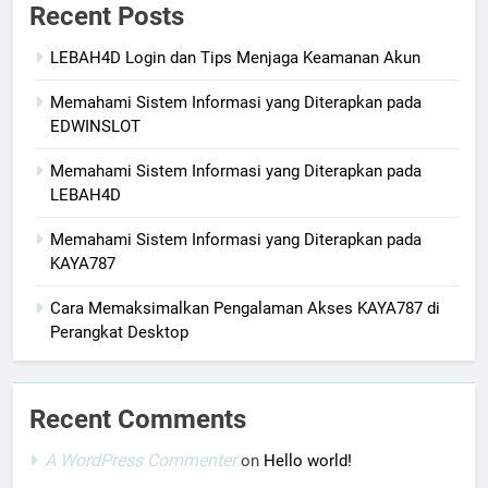
Recent Posts
LEBAH4D Login dan Tips Menjaga Keamanan Akun
Memahami Sistem Informasi yang Diterapkan pada
EDWINSLOT
Memahami Sistem Informasi yang Diterapkan pada
LEBAH4D
Memahami Sistem Informasi yang Diterapkan pada
KAYA787
Cara Memaksimalkan Pengalaman Akses KAYA787 di
Perangkat Desktop
Recent Comments
A WordPress Commenter
on
Hello world!