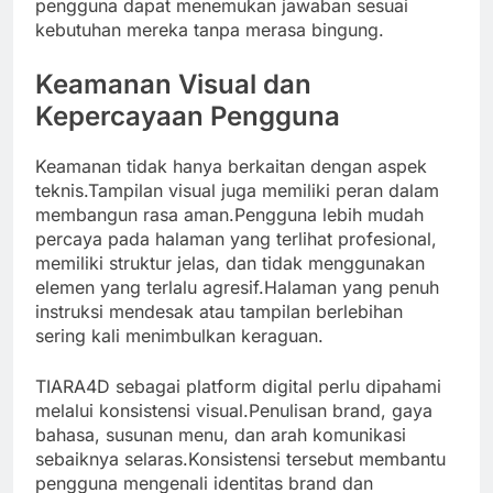
pengguna dapat menemukan jawaban sesuai
kebutuhan mereka tanpa merasa bingung.
Keamanan Visual dan
Kepercayaan Pengguna
Keamanan tidak hanya berkaitan dengan aspek
teknis.Tampilan visual juga memiliki peran dalam
membangun rasa aman.Pengguna lebih mudah
percaya pada halaman yang terlihat profesional,
memiliki struktur jelas, dan tidak menggunakan
elemen yang terlalu agresif.Halaman yang penuh
instruksi mendesak atau tampilan berlebihan
sering kali menimbulkan keraguan.
TIARA4D sebagai platform digital perlu dipahami
melalui konsistensi visual.Penulisan brand, gaya
bahasa, susunan menu, dan arah komunikasi
sebaiknya selaras.Konsistensi tersebut membantu
pengguna mengenali identitas brand dan