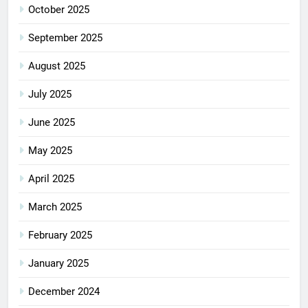
October 2025
September 2025
August 2025
July 2025
June 2025
May 2025
April 2025
March 2025
February 2025
January 2025
December 2024