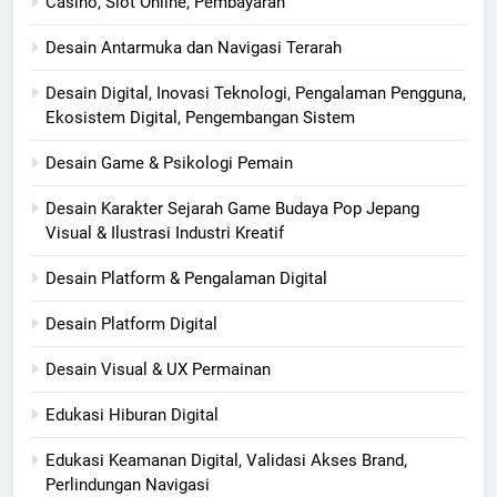
Casino, Slot Online, Pembayaran
Desain Antarmuka dan Navigasi Terarah
Desain Digital, Inovasi Teknologi, Pengalaman Pengguna,
Ekosistem Digital, Pengembangan Sistem
Desain Game & Psikologi Pemain
Desain Karakter Sejarah Game Budaya Pop Jepang
Visual & Ilustrasi Industri Kreatif
Desain Platform & Pengalaman Digital
Desain Platform Digital
Desain Visual & UX Permainan
Edukasi Hiburan Digital
Edukasi Keamanan Digital, Validasi Akses Brand,
Perlindungan Navigasi