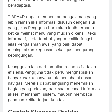
beradaptasi.
TIARA4D dapat memberikan pengalaman yang
lebih ramah jika informasi disusun dengan alur
yang jelas.Pengguna baru akan lebih terbantu
ketika melihat menu yang mudah dikenali, teks
informatif, serta tombol yang memiliki fungsi
jelas.Pengalaman awal yang baik dapat
meningkatkan kepuasan sekaligus mengurangi
kebingungan.
Keunggulan lain dari tampilan responsif adalah
efisiensi.Pengguna tidak perlu menghabiskan
banyak waktu hanya untuk memahami dasar
navigasi.Mereka dapat langsung menemukan
bagian yang relevan, baik saat mencari informasi
akses, memahami sistem, maupun membaca
panduan ketika terjadi kendala.