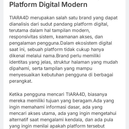
Platform Digital Modern
TIARA4D merupakan salah satu brand yang dapat
dianalisis dari sudut pandang platform digital,
terutama dalam hal tampilan modern,
responsivitas sistem, keamanan akses, dan
pengalaman pengguna.Dalam ekosistem digital
saat ini, sebuah platform tidak cukup hanya
dikenal melalui nama.Brand perlu memiliki
identitas yang jelas, struktur halaman yang mudah
dipahami, serta tampilan yang mampu
menyesuaikan kebutuhan pengguna di berbagai
perangkat.
Ketika pengguna mencari TIARA4D, biasanya
mereka memiliki tujuan yang beragam.Ada yang
ingin memahami informasi dasar, ada yang
mencari akses utama, ada yang ingin mengetahui
alternatif saat mengalami kendala, dan ada pula
yang ingin menilai apakah platform tersebut