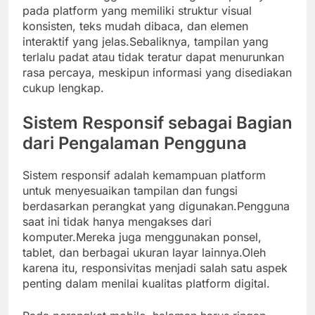
pada platform yang memiliki struktur visual
konsisten, teks mudah dibaca, dan elemen
interaktif yang jelas.Sebaliknya, tampilan yang
terlalu padat atau tidak teratur dapat menurunkan
rasa percaya, meskipun informasi yang disediakan
cukup lengkap.
Sistem Responsif sebagai Bagian
dari Pengalaman Pengguna
Sistem responsif adalah kemampuan platform
untuk menyesuaikan tampilan dan fungsi
berdasarkan perangkat yang digunakan.Pengguna
saat ini tidak hanya mengakses dari
komputer.Mereka juga menggunakan ponsel,
tablet, dan berbagai ukuran layar lainnya.Oleh
karena itu, responsivitas menjadi salah satu aspek
penting dalam menilai kualitas platform digital.