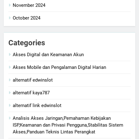
November 2024
October 2024
Categories
Akses Digital dan Keamanan Akun
Akses Mobile dan Pengalaman Digital Harian
alternatif edwinslot
alternatif kaya787
alternatif link edwinslot
Analisis Akses Jaringan,Pemahaman Kebijakan
ISP,Keamanan dan Privasi Pengguna,Stabilitas Sistem
Akses,Panduan Teknis Lintas Perangkat