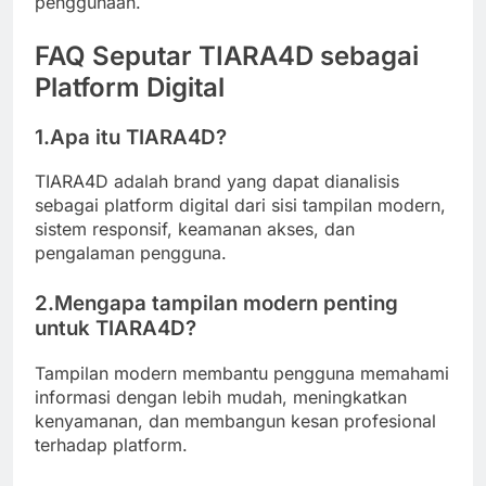
penggunaan.
FAQ Seputar TIARA4D sebagai
Platform Digital
1.Apa itu TIARA4D?
TIARA4D adalah brand yang dapat dianalisis
sebagai platform digital dari sisi tampilan modern,
sistem responsif, keamanan akses, dan
pengalaman pengguna.
2.Mengapa tampilan modern penting
untuk TIARA4D?
Tampilan modern membantu pengguna memahami
informasi dengan lebih mudah, meningkatkan
kenyamanan, dan membangun kesan profesional
terhadap platform.