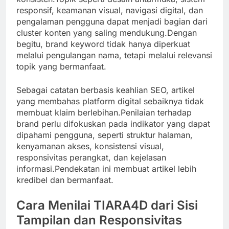
responsif, keamanan visual, navigasi digital, dan
pengalaman pengguna dapat menjadi bagian dari
cluster konten yang saling mendukung.Dengan
begitu, brand keyword tidak hanya diperkuat
melalui pengulangan nama, tetapi melalui relevansi
topik yang bermanfaat.
Sebagai catatan berbasis keahlian SEO, artikel
yang membahas platform digital sebaiknya tidak
membuat klaim berlebihan.Penilaian terhadap
brand perlu difokuskan pada indikator yang dapat
dipahami pengguna, seperti struktur halaman,
kenyamanan akses, konsistensi visual,
responsivitas perangkat, dan kejelasan
informasi.Pendekatan ini membuat artikel lebih
kredibel dan bermanfaat.
Cara Menilai TIARA4D dari Sisi
Tampilan dan Responsivitas