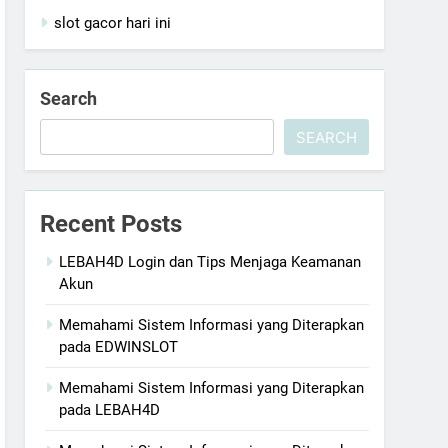
slot gacor hari ini
Search
SEARCH
Recent Posts
LEBAH4D Login dan Tips Menjaga Keamanan
Akun
Memahami Sistem Informasi yang Diterapkan
pada EDWINSLOT
Memahami Sistem Informasi yang Diterapkan
pada LEBAH4D