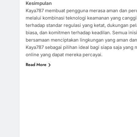
Kesimpulan
Kaya787 membuat pengguna merasa aman dan perc
melalui kombinasi teknologi keamanan yang canggi
terhadap standar regulasi yang ketat, dukungan pe
biasa, dan komitmen terhadap keadilan. Semua inisia
bersamaan menciptakan lingkungan yang aman dan
Kaya787 sebagai pilihan ideal bagi siapa saja yang 
online yang dapat mereka percayai.
Read More