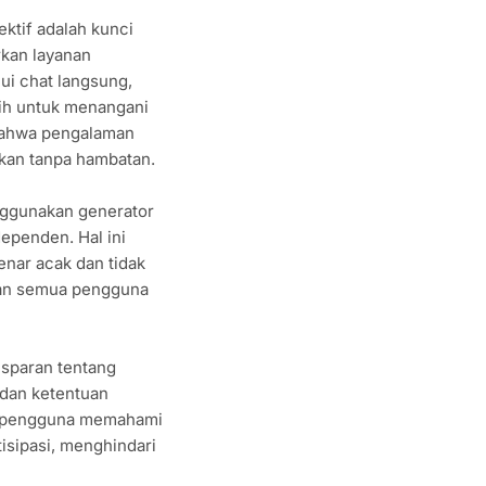
ktif adalah kunci
kan layanan
ui chat langsung,
tih untuk menangani
 bahwa pengalaman
ikan tanpa hambatan.
nggunakan generator
ependen. Hal ini
nar acak dan tidak
ikan semua pengguna
nsparan tentang
 dan ketentuan
a pengguna memahami
isipasi, menghindari