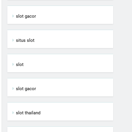
slot gacor
situs slot
slot
slot gacor
slot thailand