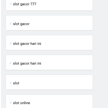
slot gacor 777
slot gacor
slot gacor hari ini
slot gacor hari ini
slot
slot online