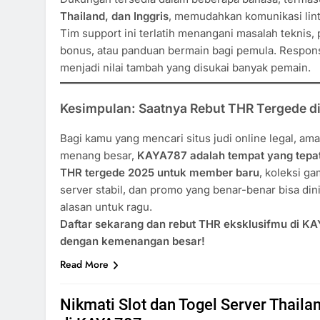
Thailand, dan Inggris
, memudahkan komunikasi lint
Tim support ini terlatih menangani masalah teknis,
bonus, atau panduan bermain bagi pemula. Respon
menjadi nilai tambah yang disukai banyak pemain.
Kesimpulan: Saatnya Rebut THR Tergede 
Bagi kamu yang mencari situs judi online legal, a
menang besar,
KAYA787 adalah tempat yang tepa
THR tergede 2025 untuk member baru
, koleksi g
server stabil, dan promo yang benar-benar bisa dini
alasan untuk ragu.
Daftar sekarang dan rebut THR eksklusifmu di K
dengan kemenangan besar!
Read More
Nikmati Slot dan Togel Server Thaila