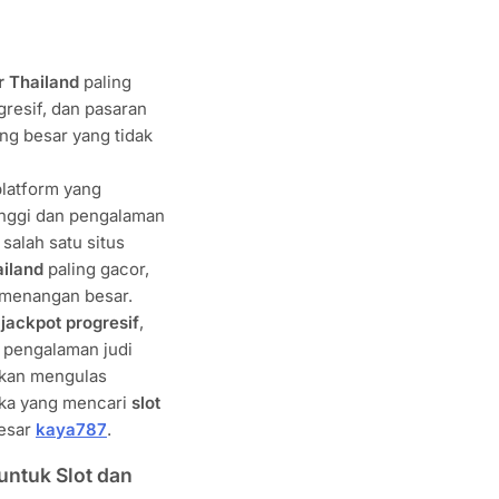
r Thailand
paling
gresif, dan pasaran
g besar yang tidak
platform yang
nggi dan pengalaman
salah satu situs
ailand
paling gacor,
emenangan besar.
,
jackpot progresif
,
pengalaman judi
 akan mengulas
eka yang mencari
slot
esar
kaya787
.
untuk Slot dan