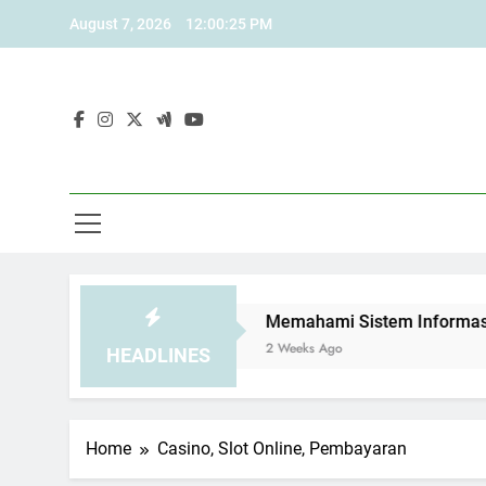
Skip
August 7, 2026
12:00:26 PM
to
content
Ott
Koleksi P
Keamanan Akun
Memahami Sistem Informasi yang Dite
2 Weeks Ago
HEADLINES
Home
Casino, Slot Online, Pembayaran