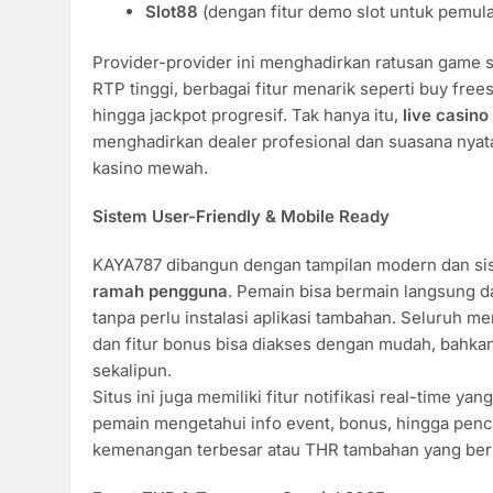
Slot88
(dengan fitur demo slot untuk pemula
Provider-provider ini menghadirkan ratusan game 
RTP tinggi, berbagai fitur menarik seperti buy freesp
hingga jackpot progresif. Tak hanya itu,
live casino
menghadirkan dealer profesional dan suasana nyata
kasino mewah.
Sistem User-Friendly & Mobile Ready
KAYA787 dibangun dengan tampilan modern dan si
ramah pengguna
. Pemain bisa bermain langsung d
tanpa perlu instalasi aplikasi tambahan. Seluruh m
dan fitur bonus bisa diakses dengan mudah, bahka
sekalipun.
Situs ini juga memiliki fitur notifikasi real-time 
pemain mengetahui info event, bonus, hingga penca
kemenangan terbesar atau THR tambahan yang berha