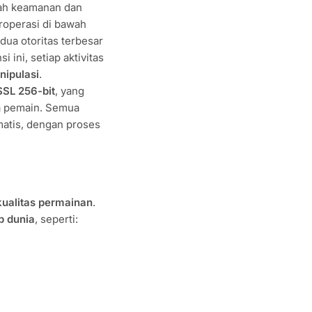
lah keamanan dan
roperasi di bawah
 dua otoritas terbesar
i ini, setiap aktivitas
nipulasi
.
SSL 256-bit
, yang
ra pemain. Semua
matis, dengan proses
kualitas permainan
.
p dunia
, seperti: