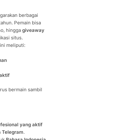
garakan berbagai
tahun. Pemain bisa
no, hingga
giveaway
kasi situs.
ni meliputi:
han
ktif
erus bermain sambil
fesional yang aktif
n Telegram
.
suk
Bahasa Indonesia,