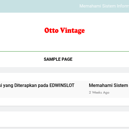
Memahami Sistem Inform
Memahami Sistem Info
Memahami Sistem Inf
o Vintage
LEBAH4D Lo
roduk Klasik Dan Gaya Vintage Dari Otto Vintage. Temukan Ba
Memahami Sistem Inform
SAMPLE PAGE
Memahami Sistem Info
Memahami Sistem Inf
rapkan pada EDWINSLOT
Memahami Sistem Informasi y
2 Weeks Ago