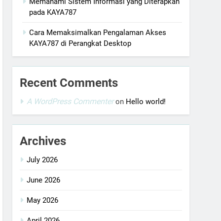
Memahami Sistem Informasi yang Diterapkan
pada KAYA787
Cara Memaksimalkan Pengalaman Akses
KAYA787 di Perangkat Desktop
Recent Comments
A WordPress Commenter
on
Hello world!
Archives
July 2026
June 2026
May 2026
April 2026