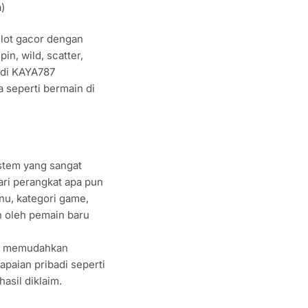
)
slot gacor dengan
in, wild, scatter,
di KAYA787
 seperti bermain di
stem yang sangat
ari perangkat apa pun
enu, kategori game,
n oleh pemain baru
yang memudahkan
paian pribadi seperti
sil diklaim.