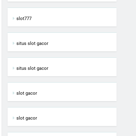
slot777
situs slot gacor
situs slot gacor
slot gacor
slot gacor