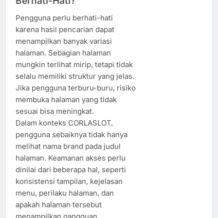
Berhati-Hati?
Pengguna perlu berhati-hati
karena hasil pencarian dapat
menampilkan banyak variasi
halaman. Sebagian halaman
mungkin terlihat mirip, tetapi tidak
selalu memiliki struktur yang jelas.
Jika pengguna terburu-buru, risiko
membuka halaman yang tidak
sesuai bisa meningkat.
Dalam konteks CORLASLOT,
pengguna sebaiknya tidak hanya
melihat nama brand pada judul
halaman. Keamanan akses perlu
dinilai dari beberapa hal, seperti
konsistensi tampilan, kejelasan
menu, perilaku halaman, dan
apakah halaman tersebut
menampilkan gangguan