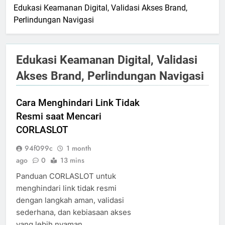
Edukasi Keamanan Digital, Validasi Akses Brand,
Perlindungan Navigasi
Edukasi Keamanan Digital, Validasi
Akses Brand, Perlindungan Navigasi
Cara Menghindari Link Tidak
Resmi saat Mencari
CORLASLOT
94f099c
1 month
ago
0
13 mins
Panduan CORLASLOT untuk
menghindari link tidak resmi
dengan langkah aman, validasi
sederhana, dan kebiasaan akses
yang lebih nyaman.