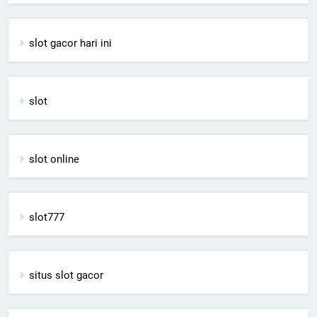
slot gacor hari ini
slot
slot online
slot777
situs slot gacor