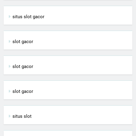
situs slot gacor
slot gacor
slot gacor
slot gacor
situs slot