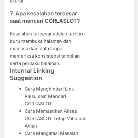
akurat.
7. Apa kesalahan terbesar
saat mencari CORLASLOT?
Kesalahan terbesar adalah terburu-
buru membuka halaman dan
memasukkan data tanpa
memeriksa konsistensi tampilan
serta perilaku halaman.
Internal Linking
Suggestion
Cara Menghindari Link
Palsu saat Mencari
CORLASLOT
Cara Memastikan Akses
CORLASLOT Tetap Valid dan
Aman
Cara Mengatasi Masalah