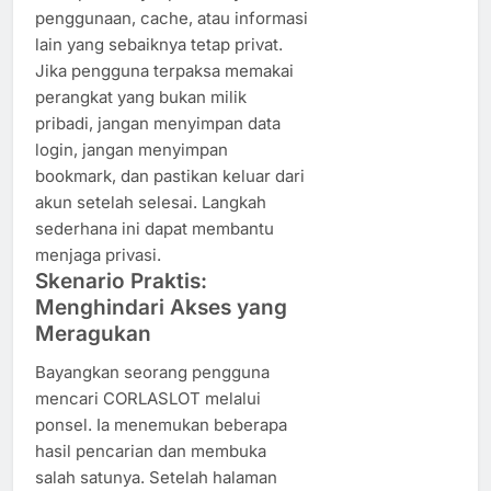
penggunaan, cache, atau informasi
lain yang sebaiknya tetap privat.
Jika pengguna terpaksa memakai
perangkat yang bukan milik
pribadi, jangan menyimpan data
login, jangan menyimpan
bookmark, dan pastikan keluar dari
akun setelah selesai. Langkah
sederhana ini dapat membantu
menjaga privasi.
Skenario Praktis:
Menghindari Akses yang
Meragukan
Bayangkan seorang pengguna
mencari CORLASLOT melalui
ponsel. Ia menemukan beberapa
hasil pencarian dan membuka
salah satunya. Setelah halaman