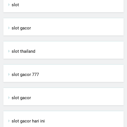
slot
slot gacor
slot thailand
slot gacor 777
slot gacor
slot gacor hari ini