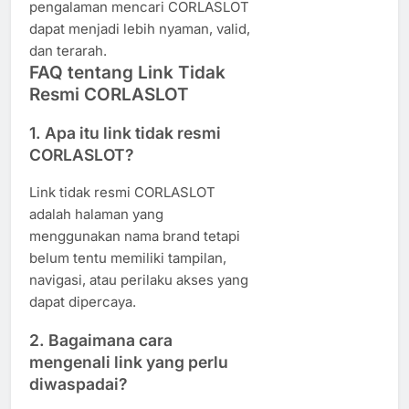
pengalaman mencari CORLASLOT
dapat menjadi lebih nyaman, valid,
dan terarah.
FAQ tentang Link Tidak
Resmi CORLASLOT
1. Apa itu link tidak resmi
CORLASLOT?
Link tidak resmi CORLASLOT
adalah halaman yang
menggunakan nama brand tetapi
belum tentu memiliki tampilan,
navigasi, atau perilaku akses yang
dapat dipercaya.
2. Bagaimana cara
mengenali link yang perlu
diwaspadai?