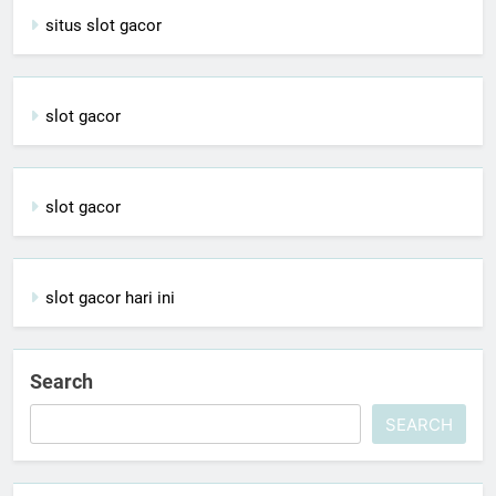
situs slot gacor
slot gacor
slot gacor
slot gacor hari ini
Search
SEARCH