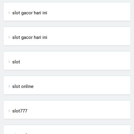
slot gacor hari ini
slot gacor hari ini
slot
slot online
slot777