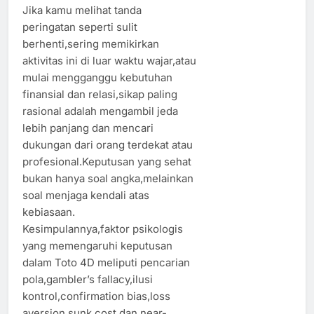
Jika kamu melihat tanda
peringatan seperti sulit
berhenti,sering memikirkan
aktivitas ini di luar waktu wajar,atau
mulai mengganggu kebutuhan
finansial dan relasi,sikap paling
rasional adalah mengambil jeda
lebih panjang dan mencari
dukungan dari orang terdekat atau
profesional.Keputusan yang sehat
bukan hanya soal angka,melainkan
soal menjaga kendali atas
kebiasaan.
Kesimpulannya,faktor psikologis
yang memengaruhi keputusan
dalam Toto 4D meliputi pencarian
pola,gambler’s fallacy,ilusi
kontrol,confirmation bias,loss
aversion,sunk cost,dan near-