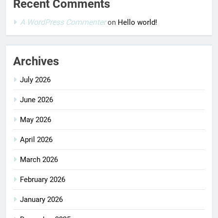
Recent Comments
A WordPress Commenter
on
Hello world!
Archives
July 2026
June 2026
May 2026
April 2026
March 2026
February 2026
January 2026