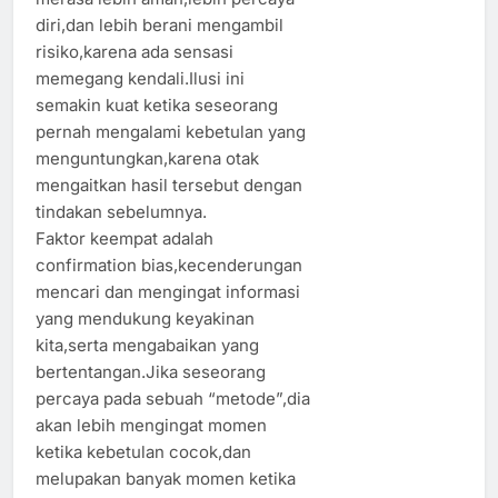
diri,dan lebih berani mengambil
risiko,karena ada sensasi
memegang kendali.Ilusi ini
semakin kuat ketika seseorang
pernah mengalami kebetulan yang
menguntungkan,karena otak
mengaitkan hasil tersebut dengan
tindakan sebelumnya.
Faktor keempat adalah
confirmation bias,kecenderungan
mencari dan mengingat informasi
yang mendukung keyakinan
kita,serta mengabaikan yang
bertentangan.Jika seseorang
percaya pada sebuah “metode”,dia
akan lebih mengingat momen
ketika kebetulan cocok,dan
melupakan banyak momen ketika