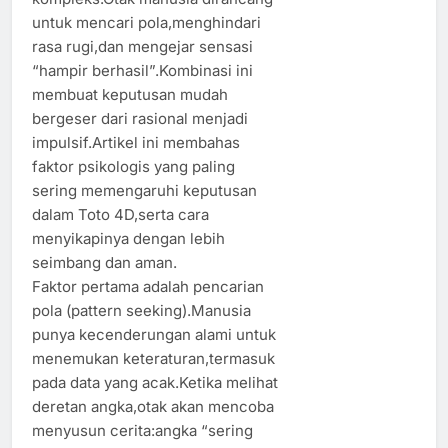
untuk mencari pola,menghindari
rasa rugi,dan mengejar sensasi
“hampir berhasil”.Kombinasi ini
membuat keputusan mudah
bergeser dari rasional menjadi
impulsif.Artikel ini membahas
faktor psikologis yang paling
sering memengaruhi keputusan
dalam Toto 4D,serta cara
menyikapinya dengan lebih
seimbang dan aman.
Faktor pertama adalah pencarian
pola (pattern seeking).Manusia
punya kecenderungan alami untuk
menemukan keteraturan,termasuk
pada data yang acak.Ketika melihat
deretan angka,otak akan mencoba
menyusun cerita:angka “sering