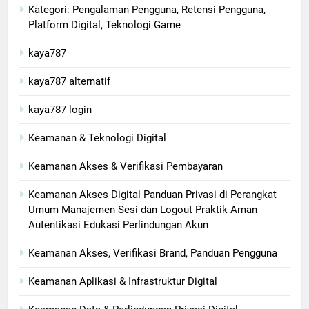
Kategori: Pengalaman Pengguna, Retensi Pengguna,
Platform Digital, Teknologi Game
kaya787
kaya787 alternatif
kaya787 login
Keamanan & Teknologi Digital
Keamanan Akses & Verifikasi Pembayaran
Keamanan Akses Digital Panduan Privasi di Perangkat
Umum Manajemen Sesi dan Logout Praktik Aman
Autentikasi Edukasi Perlindungan Akun
Keamanan Akses, Verifikasi Brand, Panduan Pengguna
Keamanan Aplikasi & Infrastruktur Digital