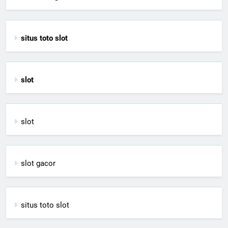
situs toto slot
slot
slot
slot gacor
situs toto slot