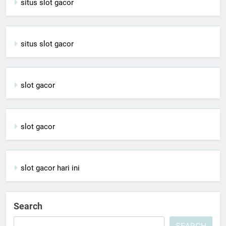
situs slot gacor
situs slot gacor
slot gacor
slot gacor
slot gacor hari ini
Search
SEARCH