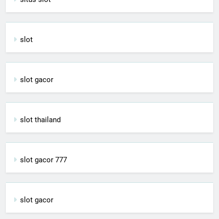
slot
slot gacor
slot thailand
slot gacor 777
slot gacor