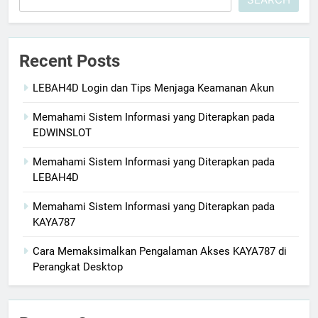
Recent Posts
LEBAH4D Login dan Tips Menjaga Keamanan Akun
Memahami Sistem Informasi yang Diterapkan pada
EDWINSLOT
Memahami Sistem Informasi yang Diterapkan pada
LEBAH4D
Memahami Sistem Informasi yang Diterapkan pada
KAYA787
Cara Memaksimalkan Pengalaman Akses KAYA787 di
Perangkat Desktop