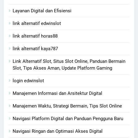
Layanan Digital dan Efisiensi
link alternatif edwinslot
link alternatif horas88
link alternatif kaya787
Link Alternatif Slot, Situs Slot Online, Panduan Bermain
Slot, Tips Akses Aman, Update Platform Gaming
login edwinslot
Manajemen Informasi dan Arsitektur Digital
Manajemen Waktu, Strategi Bermain, Tips Slot Online
Navigasi Platform Digital dan Panduan Pengguna Baru
Navigasi Ringan dan Optimasi Akses Digital