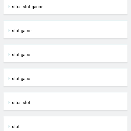
situs slot gacor
slot gacor
slot gacor
slot gacor
situs slot
slot