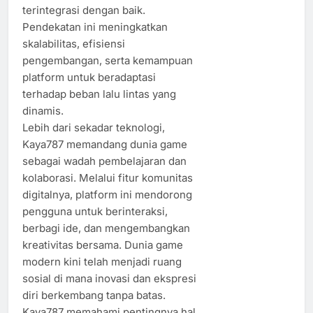
terintegrasi dengan baik.
Pendekatan ini meningkatkan
skalabilitas, efisiensi
pengembangan, serta kemampuan
platform untuk beradaptasi
terhadap beban lalu lintas yang
dinamis.
Lebih dari sekadar teknologi,
Kaya787 memandang dunia game
sebagai wadah pembelajaran dan
kolaborasi. Melalui fitur komunitas
digitalnya, platform ini mendorong
pengguna untuk berinteraksi,
berbagi ide, dan mengembangkan
kreativitas bersama. Dunia game
modern kini telah menjadi ruang
sosial di mana inovasi dan ekspresi
diri berkembang tanpa batas.
Kaya787 memahami pentingnya hal