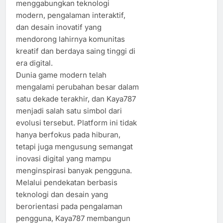
menggabungkan teknologi
modern, pengalaman interaktif,
dan desain inovatif yang
mendorong lahirnya komunitas
kreatif dan berdaya saing tinggi di
era digital.
Dunia game modern telah
mengalami perubahan besar dalam
satu dekade terakhir, dan Kaya787
menjadi salah satu simbol dari
evolusi tersebut. Platform ini tidak
hanya berfokus pada hiburan,
tetapi juga mengusung semangat
inovasi digital yang mampu
menginspirasi banyak pengguna.
Melalui pendekatan berbasis
teknologi dan desain yang
berorientasi pada pengalaman
pengguna, Kaya787 membangun