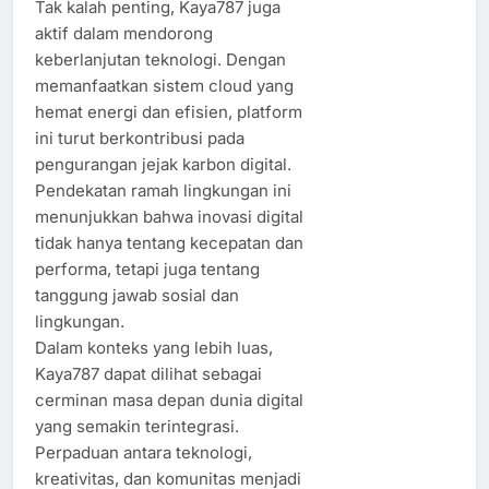
Tak kalah penting, Kaya787 juga
aktif dalam mendorong
keberlanjutan teknologi. Dengan
memanfaatkan sistem cloud yang
hemat energi dan efisien, platform
ini turut berkontribusi pada
pengurangan jejak karbon digital.
Pendekatan ramah lingkungan ini
menunjukkan bahwa inovasi digital
tidak hanya tentang kecepatan dan
performa, tetapi juga tentang
tanggung jawab sosial dan
lingkungan.
Dalam konteks yang lebih luas,
Kaya787 dapat dilihat sebagai
cerminan masa depan dunia digital
yang semakin terintegrasi.
Perpaduan antara teknologi,
kreativitas, dan komunitas menjadi