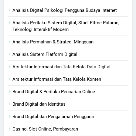
Analisis Digital Psikologi Pengguna Budaya Internet
Analisis Perilaku Sistem Digital, Studi Ritme Putaran,
Teknologi Interaktif Modern
Analisis Permainan & Strategi Mingguan
Analisis Sistem Platform Digital
Arsitektur Informasi dan Tata Kelola Data Digital
Arsitektur Informasi dan Tata Kelola Konten
Brand Digital & Perilaku Pencarian Online
Brand Digital dan Identitas
Brand Digital dan Pengalaman Pengguna
Casino, Slot Online, Pembayaran