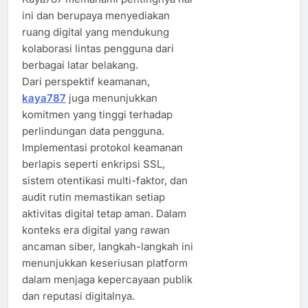
ini dan berupaya menyediakan
ruang digital yang mendukung
kolaborasi lintas pengguna dari
berbagai latar belakang.
Dari perspektif keamanan,
kaya787
juga menunjukkan
komitmen yang tinggi terhadap
perlindungan data pengguna.
Implementasi protokol keamanan
berlapis seperti enkripsi SSL,
sistem otentikasi multi-faktor, dan
audit rutin memastikan setiap
aktivitas digital tetap aman. Dalam
konteks era digital yang rawan
ancaman siber, langkah-langkah ini
menunjukkan keseriusan platform
dalam menjaga kepercayaan publik
dan reputasi digitalnya.