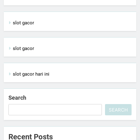
slot gacor
slot gacor
slot gacor hari ini
Search
SEARCH
Recent Posts