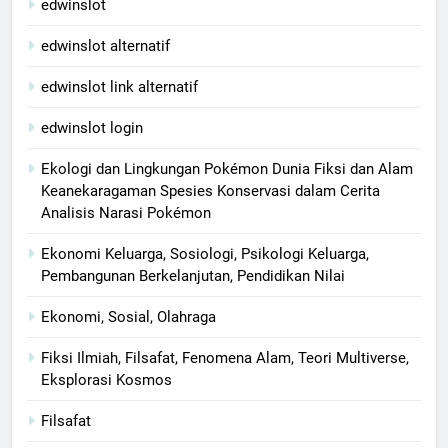
edwinslot
edwinslot alternatif
edwinslot link alternatif
edwinslot login
Ekologi dan Lingkungan Pokémon Dunia Fiksi dan Alam
Keanekaragaman Spesies Konservasi dalam Cerita
Analisis Narasi Pokémon
Ekonomi Keluarga, Sosiologi, Psikologi Keluarga,
Pembangunan Berkelanjutan, Pendidikan Nilai
Ekonomi, Sosial, Olahraga
Fiksi Ilmiah, Filsafat, Fenomena Alam, Teori Multiverse,
Eksplorasi Kosmos
Filsafat