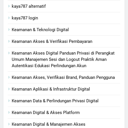
kaya787 alternatif
kaya787 login
Keamanan & Teknologi Digital
Keamanan Akses & Verifikasi Pembayaran
Keamanan Akses Digital Panduan Privasi di Perangkat
Umum Manajemen Sesi dan Logout Praktik Aman
Autentikasi Edukasi Perlindungan Akun
Keamanan Akses, Verifikasi Brand, Panduan Pengguna
Keamanan Aplikasi & Infrastruktur Digital
Keamanan Data & Perlindungan Privasi Digital
Keamanan Digital & Akses Platform
Keamanan Digital & Manajemen Akses