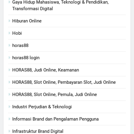
Gaya Hidup Mahasiswa, Teknologi & Pendidikan,
Transformasi Digital
Hiburan Online
Hobi
horas88
horas88 login
HORAS88, Judi Online, Keamanan
HORAS88, Slot Online, Pembayaran Slot, Judi Online
HORAS88, Slot Online, Pemula, Judi Online
Industri Perjudian & Teknologi
Informasi Brand dan Pengalaman Pengguna
Infrastruktur Brand Digital