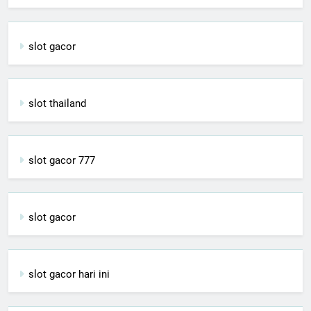
slot gacor
slot thailand
slot gacor 777
slot gacor
slot gacor hari ini