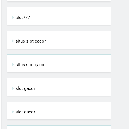
slot777
situs slot gacor
situs slot gacor
slot gacor
slot gacor