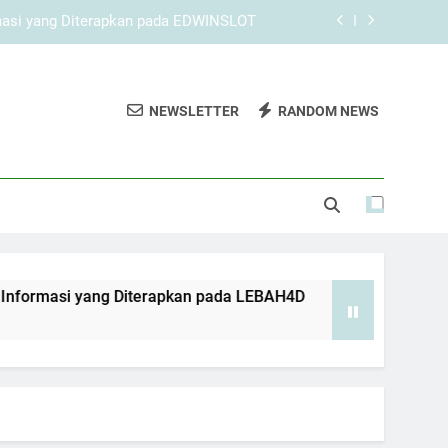
asi yang Diterapkan pada EDWINSLOT
rmasi yang Diterapkan pada LEBAH4D
ormasi yang Diterapkan pada KAYA787
NEWSLETTER
RANDOM NEWS
gin dan Tips Menjaga Keamanan Akun
rang Unik Yang Menambah Karakter Pada Penampilan Anda.
asi yang Diterapkan pada EDWINSLOT
rmasi yang Diterapkan pada LEBAH4D
ormasi yang Diterapkan pada KAYA787
ang Diterapkan pada LEBAH4D
Memahami Sistem Infor
3 Weeks Ago