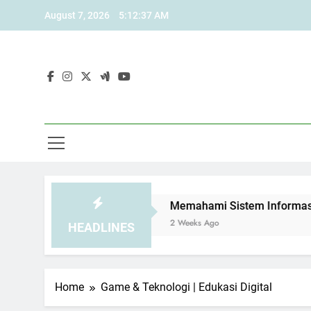
Skip
August 7, 2026
5:12:38 AM
to
content
Ott
Koleksi P
 Keamanan Akun
Memahami Sistem Informasi yang Dite
2 Weeks Ago
HEADLINES
Home
Game & Teknologi | Edukasi Digital