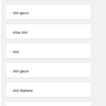
slot gacor
situs slot
slot
slot gacor
slot thailand