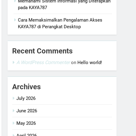
Memahami Sistem Informasi yang Diterapkan
pada KAYA787
Cara Memaksimalkan Pengalaman Akses
KAYA787 di Perangkat Desktop
Recent Comments
A WordPress Commenter
on
Hello world!
Archives
July 2026
June 2026
May 2026
April 2026