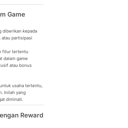
lam Game
g diberikan kepada
atau partisipasi
fitur tertentu
lat dalam game
usif atau bonus
untuk usaha tertentu,
. Inilah yang
t diminati.
dengan Reward