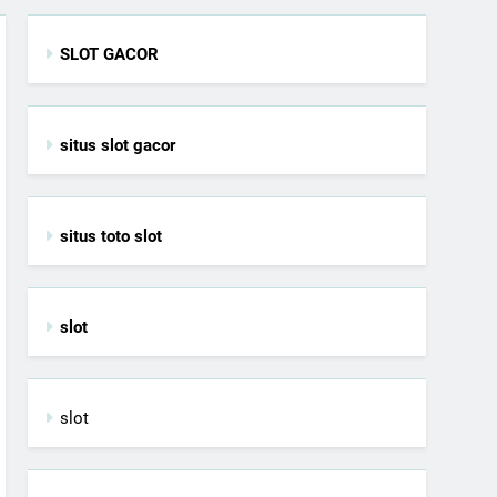
SLOT GACOR
situs slot gacor
situs toto slot
slot
slot