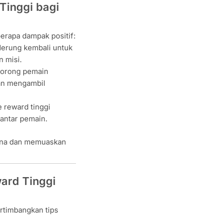
inggi bagi
erapa dampak positif:
erung kembali untuk
 misi.
orong pemain
dan mengambil
reward tinggi
 antar pemain.
kna dan memuaskan
ard Tinggi
ertimbangkan tips