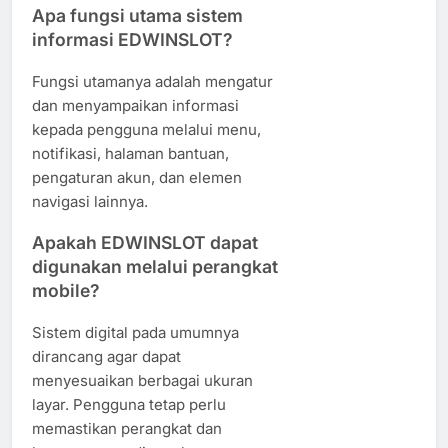
Apa fungsi utama sistem
informasi EDWINSLOT?
Fungsi utamanya adalah mengatur
dan menyampaikan informasi
kepada pengguna melalui menu,
notifikasi, halaman bantuan,
pengaturan akun, dan elemen
navigasi lainnya.
Apakah EDWINSLOT dapat
digunakan melalui perangkat
mobile?
Sistem digital pada umumnya
dirancang agar dapat
menyesuaikan berbagai ukuran
layar. Pengguna tetap perlu
memastikan perangkat dan