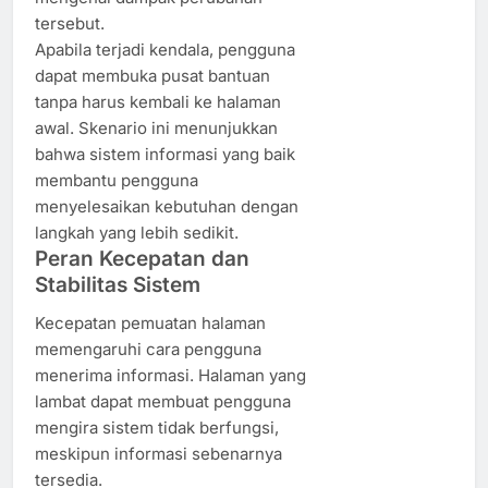
tersebut.
Apabila terjadi kendala, pengguna
dapat membuka pusat bantuan
tanpa harus kembali ke halaman
awal. Skenario ini menunjukkan
bahwa sistem informasi yang baik
membantu pengguna
menyelesaikan kebutuhan dengan
langkah yang lebih sedikit.
Peran Kecepatan dan
Stabilitas Sistem
Kecepatan pemuatan halaman
memengaruhi cara pengguna
menerima informasi. Halaman yang
lambat dapat membuat pengguna
mengira sistem tidak berfungsi,
meskipun informasi sebenarnya
tersedia.