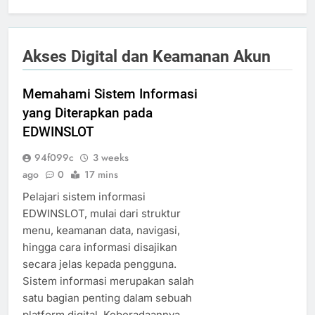
Akses Digital dan Keamanan Akun
Memahami Sistem Informasi
yang Diterapkan pada
EDWINSLOT
94f099c
3 weeks
ago
0
17 mins
Pelajari sistem informasi
EDWINSLOT, mulai dari struktur
menu, keamanan data, navigasi,
hingga cara informasi disajikan
secara jelas kepada pengguna.
Sistem informasi merupakan salah
satu bagian penting dalam sebuah
platform digital. Keberadaannya