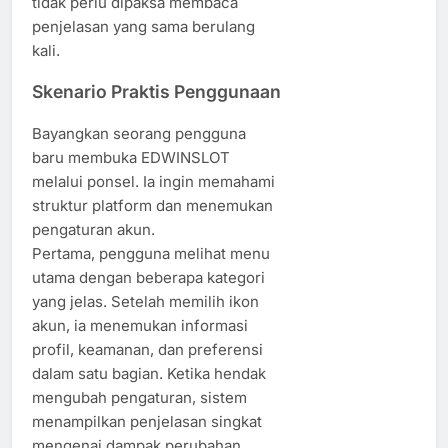
tidak perlu dipaksa membaca
penjelasan yang sama berulang
kali.
Skenario Praktis Penggunaan
Bayangkan seorang pengguna
baru membuka EDWINSLOT
melalui ponsel. Ia ingin memahami
struktur platform dan menemukan
pengaturan akun.
Pertama, pengguna melihat menu
utama dengan beberapa kategori
yang jelas. Setelah memilih ikon
akun, ia menemukan informasi
profil, keamanan, dan preferensi
dalam satu bagian. Ketika hendak
mengubah pengaturan, sistem
menampilkan penjelasan singkat
mengenai dampak perubahan