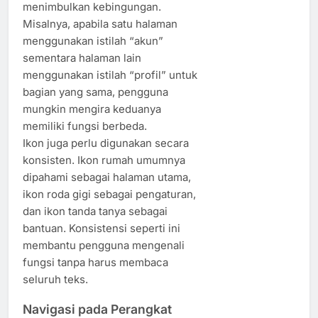
menimbulkan kebingungan.
Misalnya, apabila satu halaman
menggunakan istilah “akun”
sementara halaman lain
menggunakan istilah “profil” untuk
bagian yang sama, pengguna
mungkin mengira keduanya
memiliki fungsi berbeda.
Ikon juga perlu digunakan secara
konsisten. Ikon rumah umumnya
dipahami sebagai halaman utama,
ikon roda gigi sebagai pengaturan,
dan ikon tanda tanya sebagai
bantuan. Konsistensi seperti ini
membantu pengguna mengenali
fungsi tanpa harus membaca
seluruh teks.
Navigasi pada Perangkat