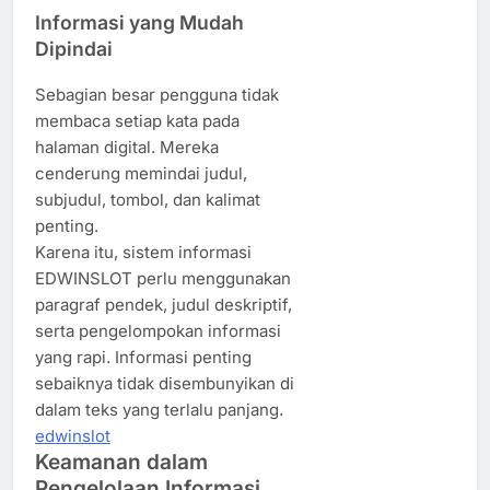
Informasi yang Mudah
Dipindai
Sebagian besar pengguna tidak
membaca setiap kata pada
halaman digital. Mereka
cenderung memindai judul,
subjudul, tombol, dan kalimat
penting.
Karena itu, sistem informasi
EDWINSLOT perlu menggunakan
paragraf pendek, judul deskriptif,
serta pengelompokan informasi
yang rapi. Informasi penting
sebaiknya tidak disembunyikan di
dalam teks yang terlalu panjang.
edwinslot
Keamanan dalam
Pengelolaan Informasi