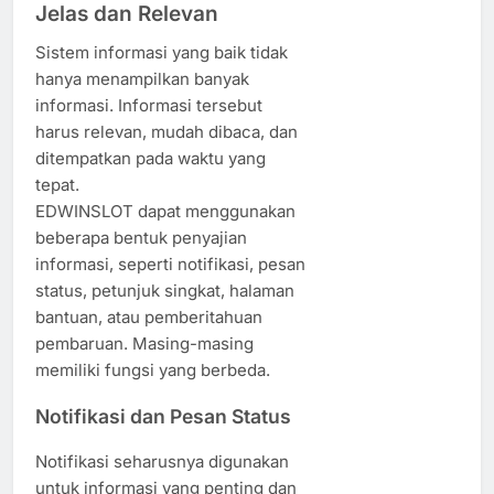
Jelas dan Relevan
Sistem informasi yang baik tidak
hanya menampilkan banyak
informasi. Informasi tersebut
harus relevan, mudah dibaca, dan
ditempatkan pada waktu yang
tepat.
EDWINSLOT dapat menggunakan
beberapa bentuk penyajian
informasi, seperti notifikasi, pesan
status, petunjuk singkat, halaman
bantuan, atau pemberitahuan
pembaruan. Masing-masing
memiliki fungsi yang berbeda.
Notifikasi dan Pesan Status
Notifikasi seharusnya digunakan
untuk informasi yang penting dan