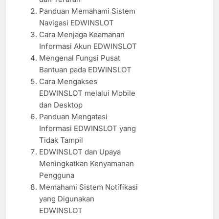
Panduan Memahami Sistem
Navigasi EDWINSLOT
Cara Menjaga Keamanan
Informasi Akun EDWINSLOT
Mengenal Fungsi Pusat
Bantuan pada EDWINSLOT
Cara Mengakses
EDWINSLOT melalui Mobile
dan Desktop
Panduan Mengatasi
Informasi EDWINSLOT yang
Tidak Tampil
EDWINSLOT dan Upaya
Meningkatkan Kenyamanan
Pengguna
Memahami Sistem Notifikasi
yang Digunakan
EDWINSLOT