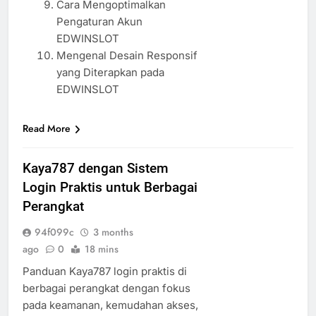
Cara Mengoptimalkan
Pengaturan Akun
EDWINSLOT
Mengenal Desain Responsif
yang Diterapkan pada
EDWINSLOT
Read More
Kaya787 dengan Sistem
Login Praktis untuk Berbagai
Perangkat
94f099c
3 months
ago
0
18 mins
Panduan Kaya787 login praktis di
berbagai perangkat dengan fokus
pada keamanan, kemudahan akses,