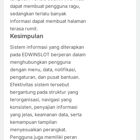
dapat membuat pengguna ragu,
sedangkan terlalu banyak
informasi dapat membuat halaman
terasa rumit.
Kesimpulan
Sistem informasi yang diterapkan
pada EDWINSLOT berperan dalam
menghubungkan pengguna
dengan menu, data, notifikasi,
pengaturan, dan pusat bantuan.
Efektivitas sistem tersebut
bergantung pada struktur yang
terorganisasi, navigasi yang
konsisten, penyajian informasi
yang jelas, keamanan data, serta
kemampuan tampilan
menyesuaikan perangkat.
Pengguna juga memiliki peran