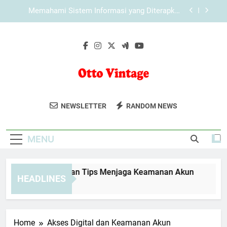
Skip
Memahami Sistem Informasi yang Diterapkan
to
pada LEBAH4D
content
Memahami Sistem Informasi yang Diterapkan
pada KAYA787
LEBAH4D Login dan Tips Menjaga Keamanan
Akun
Memahami Sistem Informasi yang Diterapkan
pada EDWINSLOT
Otto Vintage
Koleksi Produk Klasik Dan Gaya Vintage
Memahami Sistem Informasi yang Diterapkan
NEWSLETTER
RANDOM NEWS
pada LEBAH4D
Dari Otto Vintage. Temukan Barang Unik
Memahami Sistem Informasi yang Diterapkan
Yang Menambah Karakter Pada
pada KAYA787
MENU
Penampilan Anda.
EBAH4D Login dan Tips Menjaga Keamanan Akun
Memah
HEADLINES
Weeks Ago
3 Weeks
Home
Akses Digital dan Keamanan Akun