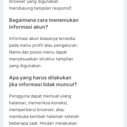
browser yang digunakan
mendukung tampilan responsif.
Bagaimana cara menemukan
informasi akun?
Informasi akun biasanya tersedia
pada menu profil atau pengaturan.
Nama dan posisi menu dapat
menyesuaikan struktur tampilan
yang digunakan.
Apa yang harus dilakukan
jika informasi tidak muncul?
Pengguna dapat memuat ulang
halaman, memeriksa koneksi,
memperbarui browser, atau
membuka kembali halaman setelah
beberapa saat. Hindari melakukan