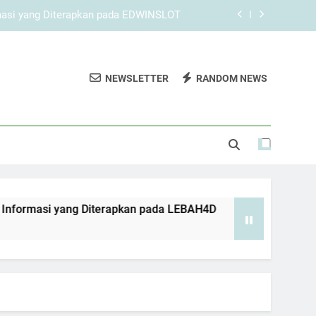
asi yang Diterapkan pada EDWINSLOT
rmasi yang Diterapkan pada LEBAH4D
ormasi yang Diterapkan pada KAYA787
NEWSLETTER
RANDOM NEWS
gin dan Tips Menjaga Keamanan Akun
rang Unik Yang Menambah Karakter Pada Penampilan Anda.
asi yang Diterapkan pada EDWINSLOT
rmasi yang Diterapkan pada LEBAH4D
ormasi yang Diterapkan pada KAYA787
ang Diterapkan pada LEBAH4D
Memahami Sistem Infor
3 Weeks Ago