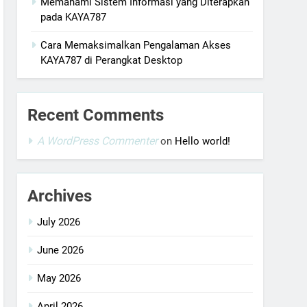
Memahami Sistem Informasi yang Diterapkan
pada KAYA787
Cara Memaksimalkan Pengalaman Akses
KAYA787 di Perangkat Desktop
Recent Comments
A WordPress Commenter
on
Hello world!
Archives
July 2026
June 2026
May 2026
April 2026