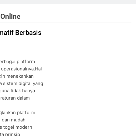
 Online
matif Berbasis
erbagai platform
 operasionalnya.Hal
makin menekankan
a sistem digital yang
guna tidak hanya
eraturan dalam
gkinkan platform
r, dan mudah
us togel modern
ta prinsip