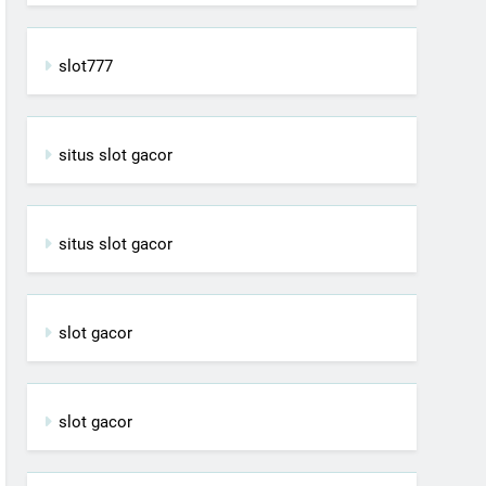
slot777
situs slot gacor
situs slot gacor
slot gacor
slot gacor