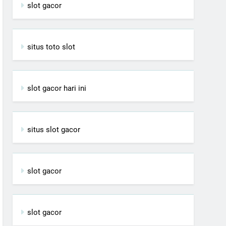
slot gacor
situs toto slot
slot gacor hari ini
situs slot gacor
slot gacor
slot gacor