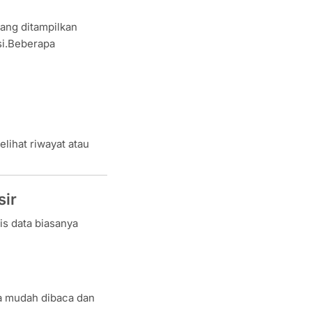
yang ditampilkan
asi.Beberapa
lihat riwayat atau
sir
s data biasanya
a mudah dibaca dan