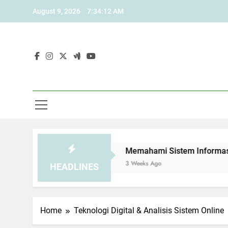
Skip
August 9, 2026
7:34:13 AM
to
content
Ott
Koleksi P
 Keamanan Akun
Memahami Sistem Informasi yang Dit
3 Weeks Ago
HEADLINES
Home
Teknologi Digital & Analisis Sistem Online