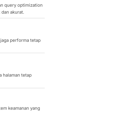
 query optimization
 dan akurat.
jaga performa tetap
a halaman tetap
istem keamanan yang