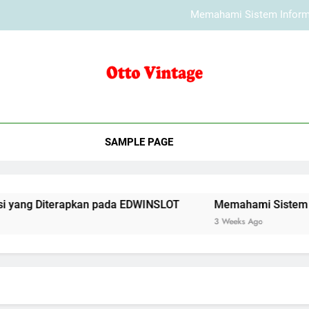
Memahami Sistem Inform
Memahami Sistem Info
Memahami Sistem Inf
o Vintage
LEBAH4D Lo
roduk Klasik Dan Gaya Vintage Dari Otto Vintage. Temukan Ba
Memahami Sistem Inform
SAMPLE PAGE
Memahami Sistem Info
Memahami Sistem Inf
erapkan pada EDWINSLOT
Memahami Sistem Informasi y
3 Weeks Ago