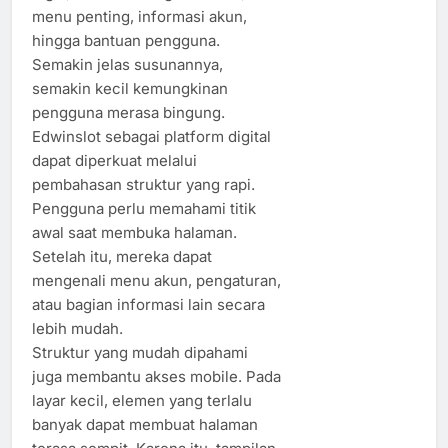
menu penting, informasi akun,
hingga bantuan pengguna.
Semakin jelas susunannya,
semakin kecil kemungkinan
pengguna merasa bingung.
Edwinslot sebagai platform digital
dapat diperkuat melalui
pembahasan struktur yang rapi.
Pengguna perlu memahami titik
awal saat membuka halaman.
Setelah itu, mereka dapat
mengenali menu akun, pengaturan,
atau bagian informasi lain secara
lebih mudah.
Struktur yang mudah dipahami
juga membantu akses mobile. Pada
layar kecil, elemen yang terlalu
banyak dapat membuat halaman