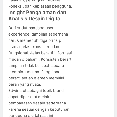
koneksi, dan kebiasaan pengguna.
Insight Pengalaman dan
Analisis Desain Digital
Dari sudut pandang user
experience, tampilan sederhana
harus memenuhi tiga prinsip
utama: jelas, konsisten, dan
fungsional. Jelas berarti informasi
mudah dipahami. Konsisten berarti
tampilan tidak berubah secara
membingungkan. Fungsional
berarti setiap elemen memiliki
peran yang nyata.
Edwinslot sebagai topik brand
dapat diperkuat melalui
pembahasan desain sederhana
karena sesuai dengan kebutuhan
pengguna digital saat ini.