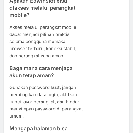
Apakah Edwinslot bisa
diakses melalui perangkat
mobile?
Akses melalui perangkat mobile
dapat menjadi pilihan praktis
selama pengguna memakai
browser terbaru, koneksi stabil,
dan perangkat yang aman.
Bagaimana cara menjaga
akun tetap aman?
Gunakan password kuat, jangan
membagikan data login, aktifkan
kunci layar perangkat, dan hindari
menyimpan password di perangkat
umum.
Mengapa halaman bisa