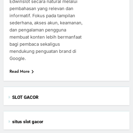
Edwinslot secara natural melalui
pembahasan yang relevan dan
informatif. Fokus pada tampilan
sederhana, akses akun, keamanan,
dan pengalaman pengguna
membuat konten lebih bermanfaat
bagi pembaca sekaligus
mendukung penguatan brand di
Google.
Read More
SLOT GACOR
situs slot gacor