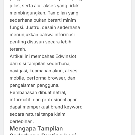
jelas, serta alur akses yang tidak
membingungkan. Tampilan yang
sederhana bukan berarti minim
fungsi. Justru, desain sederhana
menunjukkan bahwa informasi
penting disusun secara lebih
terarah.
Artikel ini membahas Edwinslot
dari sisi tampilan sederhana,
navigasi, keamanan akun, akses
mobile, performa browser, dan
pengalaman pengguna.
Pembahasan dibuat netral,
informatif, dan profesional agar
dapat memperkuat brand keyword
secara natural tanpa klaim
berlebihan.
Mengapa Tampilan