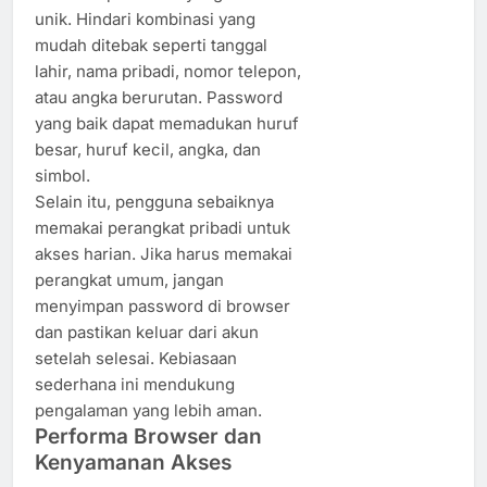
unik. Hindari kombinasi yang
mudah ditebak seperti tanggal
lahir, nama pribadi, nomor telepon,
atau angka berurutan. Password
yang baik dapat memadukan huruf
besar, huruf kecil, angka, dan
simbol.
Selain itu, pengguna sebaiknya
memakai perangkat pribadi untuk
akses harian. Jika harus memakai
perangkat umum, jangan
menyimpan password di browser
dan pastikan keluar dari akun
setelah selesai. Kebiasaan
sederhana ini mendukung
pengalaman yang lebih aman.
Performa Browser dan
Kenyamanan Akses