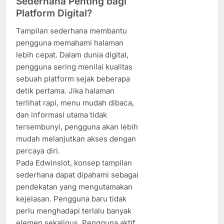
Sederhana Penting bagi
Platform Digital?
Tampilan sederhana membantu
pengguna memahami halaman
lebih cepat. Dalam dunia digital,
pengguna sering menilai kualitas
sebuah platform sejak beberapa
detik pertama. Jika halaman
terlihat rapi, menu mudah dibaca,
dan informasi utama tidak
tersembunyi, pengguna akan lebih
mudah melanjutkan akses dengan
percaya diri.
Pada Edwinslot, konsep tampilan
sederhana dapat dipahami sebagai
pendekatan yang mengutamakan
kejelasan. Pengguna baru tidak
perlu menghadapi terlalu banyak
elemen sekaligus. Pengguna aktif