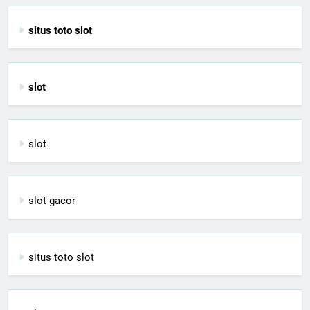
situs toto slot
slot
slot
slot gacor
situs toto slot