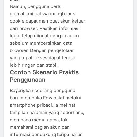
Namun, pengguna perlu
memahami bahwa menghapus
cookie dapat membuat akun keluar
dari browser. Pastikan informasi
login tetap diingat dengan aman
sebelum membersihkan data
browser. Dengan pengelolaan
yang tepat, akses dapat terasa
lebih ringan dan stabil.
Contoh Skenario Praktis
Penggunaan
Bayangkan seorang pengguna
baru membuka Edwinslot melalui
smartphone pribadi. Ia melihat
tampilan halaman yang sederhana,
membaca menu utama, lalu
memahami bagian akun dan
informasi pendukung tanpa harus