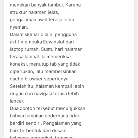
menekan banyak tombol. Karena
struktur halaman jelas,
pengalaman awal terasa lebih
nyaman.
Dalam skenario lain, pengguna
aktif membuka Edwinslot dari
laptop rumah. Suatu hari halaman
terasa lambat. Ia memeriksa
koneksi, menutup tab yang tidak
diperlukan, lalu membersihkan
cache browser seperlunya.
Setelah itu, halaman kembali lebih
ringan dan navigasi terasa lebih
lancar.
Dua contoh tersebut menunjukkan
bahwa tampilan sederhana tidak
berdiri sendiri. Pengalaman yang
baik terbentuk dari desain
halaman, perangkat, browser,