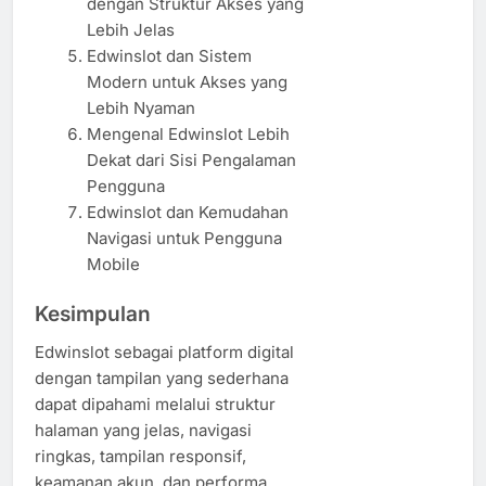
dengan Struktur Akses yang
Lebih Jelas
Edwinslot dan Sistem
Modern untuk Akses yang
Lebih Nyaman
Mengenal Edwinslot Lebih
Dekat dari Sisi Pengalaman
Pengguna
Edwinslot dan Kemudahan
Navigasi untuk Pengguna
Mobile
Kesimpulan
Edwinslot sebagai platform digital
dengan tampilan yang sederhana
dapat dipahami melalui struktur
halaman yang jelas, navigasi
ringkas, tampilan responsif,
keamanan akun, dan performa