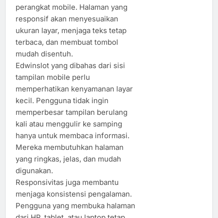
perangkat mobile. Halaman yang
responsif akan menyesuaikan
ukuran layar, menjaga teks tetap
terbaca, dan membuat tombol
mudah disentuh.
Edwinslot yang dibahas dari sisi
tampilan mobile perlu
memperhatikan kenyamanan layar
kecil. Pengguna tidak ingin
memperbesar tampilan berulang
kali atau menggulir ke samping
hanya untuk membaca informasi.
Mereka membutuhkan halaman
yang ringkas, jelas, dan mudah
digunakan.
Responsivitas juga membantu
menjaga konsistensi pengalaman.
Pengguna yang membuka halaman
dari HP, tablet, atau laptop tetap