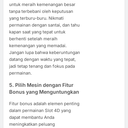
untuk meraih kemenangan besar
tanpa terbebani oleh keputusan
yang terburu-buru. Nikmati
permainan dengan santai, dan tahu
kapan saat yang tepat untuk
berhenti setelah meraih
kemenangan yang memadai.
Jangan lupa bahwa keberuntungan
datang dengan waktu yang tepat,
jadi tetap tenang dan fokus pada
permainan.
5.
Pilih Mesin dengan Fitur
Bonus yang Menguntungkan
Fitur bonus adalah elemen penting
dalam permainan Slot 4D yang
dapat membantu Anda
meningkatkan peluang