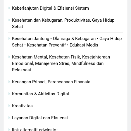
Keberlanjutan Digital & Efisiensi Sistem
Kesehatan dan Kebugaran, Produktivitas, Gaya Hidup
Sehat
Kesehatan Jantung • Olahraga & Kebugaran • Gaya Hidup
Sehat • Kesehatan Preventif • Edukasi Medis
Kesehatan Mental, Kesehatan Fisik, Kesejahteraan
Emosional, Manajemen Stres, Mindfulness dan
Relaksasi
Keuangan Pribadi, Perencanaan Finansial
Komunitas & Aktivitas Digital
Kreativitas
Layanan Digital dan Efisiensi
link alternatif edwinslot