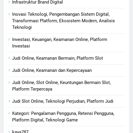
Infrastruktur Brand Digital
Inovasi Teknologi, Pengembangan Sistem Digital,
Transformasi Platform, Ekosistem Modern, Analisis
Teknologi
Investasi, Keuangan, Keamanan Online, Platform
Investasi
Judi Online, Keamanan Bermain, Platform Slot
Judi Online, Keamanan dan Kepercayaan
Judi Online, Slot Online, Keuntungan Bermain Slot,
Platform Terpercaya
Judi Slot Online, Teknologi Perjudian, Platform Judi
Kategori: Pengalaman Pengguna, Retensi Pengguna,
Platform Digital, Teknologi Game
kaya787