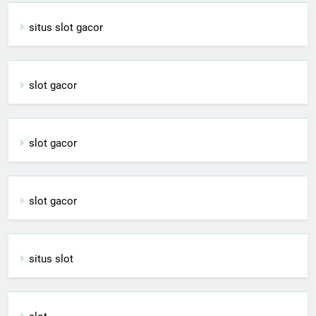
situs slot gacor
slot gacor
slot gacor
slot gacor
situs slot