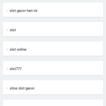
slot gacor hari ini
slot
slot online
slot777
situs slot gacor