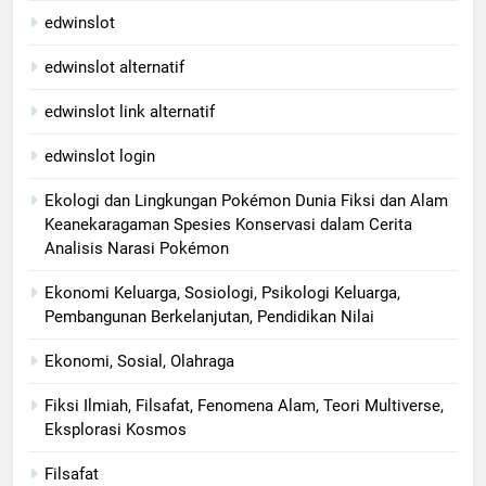
edwinslot
edwinslot alternatif
edwinslot link alternatif
edwinslot login
Ekologi dan Lingkungan Pokémon Dunia Fiksi dan Alam
Keanekaragaman Spesies Konservasi dalam Cerita
Analisis Narasi Pokémon
Ekonomi Keluarga, Sosiologi, Psikologi Keluarga,
Pembangunan Berkelanjutan, Pendidikan Nilai
Ekonomi, Sosial, Olahraga
Fiksi Ilmiah, Filsafat, Fenomena Alam, Teori Multiverse,
Eksplorasi Kosmos
Filsafat