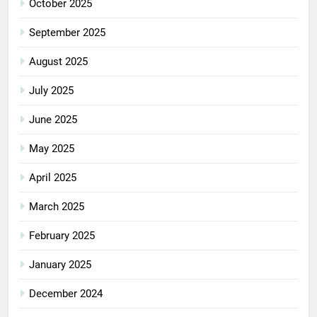
October 2025
September 2025
August 2025
July 2025
June 2025
May 2025
April 2025
March 2025
February 2025
January 2025
December 2024