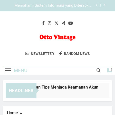
Skip
Memahami Sistem Informasi yang Diterapkan
to
pada LEBAH4D
content
Memahami Sistem Informasi yang Diterapkan
pada KAYA787
LEBAH4D Login dan Tips Menjaga Keamanan
Akun
Memahami Sistem Informasi yang Diterapkan
pada EDWINSLOT
Otto Vintage
Koleksi Produk Klasik Dan Gaya Vintage
Memahami Sistem Informasi yang Diterapkan
NEWSLETTER
RANDOM NEWS
pada LEBAH4D
Dari Otto Vintage. Temukan Barang Unik
Memahami Sistem Informasi yang Diterapkan
Yang Menambah Karakter Pada
pada KAYA787
MENU
Penampilan Anda.
EBAH4D Login dan Tips Menjaga Keamanan Akun
Memah
HEADLINES
Weeks Ago
3 Week
Home