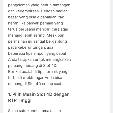
pengalaman yang penuh tantangan
dan kegembiraan. Dengan hadiah
besar yang bisa didapatkan, tak
heran jika banyak pemain yang
terus berusaha mencari cara agar
menang lebih sering. Meskipun
permainan ini sangat bergantung
pada keberuntungan, ada
beberapa tips ampuh yang dapat
Anda terapkan untuk meningkatkan
peluang menang di Slot 4D.
Berikut adalah 5 tips terbaik yang
terbukti efektif agar Anda bisa
menang di Slot 4D setiap saat.
1.
Pilih Mesin Slot 4D dengan
RTP Tinggi
Salah satu kunci utama dalam