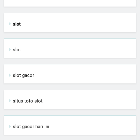
slot
slot
slot gacor
situs toto slot
slot gacor hari ini