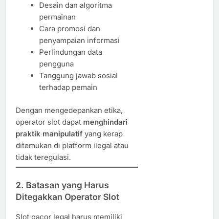
Desain dan algoritma
permainan
Cara promosi dan
penyampaian informasi
Perlindungan data
pengguna
Tanggung jawab sosial
terhadap pemain
Dengan mengedepankan etika,
operator slot dapat
menghindari
praktik manipulatif
yang kerap
ditemukan di platform ilegal atau
tidak teregulasi.
2. Batasan yang Harus
Ditegakkan Operator Slot
Slot gacor legal harus memiliki