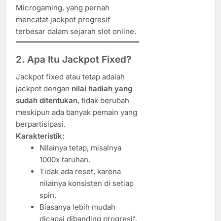
Microgaming, yang pernah
mencatat jackpot progresif
terbesar dalam sejarah slot online.
2. Apa Itu Jackpot Fixed?
Jackpot fixed atau tetap adalah
jackpot dengan
nilai hadiah yang
sudah ditentukan
, tidak berubah
meskipun ada banyak pemain yang
berpartisipasi.
Karakteristik:
Nilainya tetap, misalnya
1000x taruhan.
Tidak ada reset, karena
nilainya konsisten di setiap
spin.
Biasanya lebih mudah
dicapai dibanding progresif.