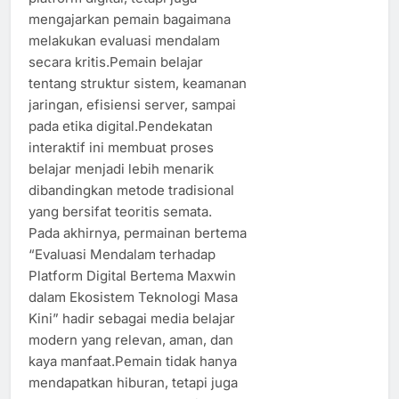
mengajarkan pemain bagaimana
melakukan evaluasi mendalam
secara kritis.Pemain belajar
tentang struktur sistem, keamanan
jaringan, efisiensi server, sampai
pada etika digital.Pendekatan
interaktif ini membuat proses
belajar menjadi lebih menarik
dibandingkan metode tradisional
yang bersifat teoritis semata.
Pada akhirnya, permainan bertema
“Evaluasi Mendalam terhadap
Platform Digital Bertema Maxwin
dalam Ekosistem Teknologi Masa
Kini” hadir sebagai media belajar
modern yang relevan, aman, dan
kaya manfaat.Pemain tidak hanya
mendapatkan hiburan, tetapi juga