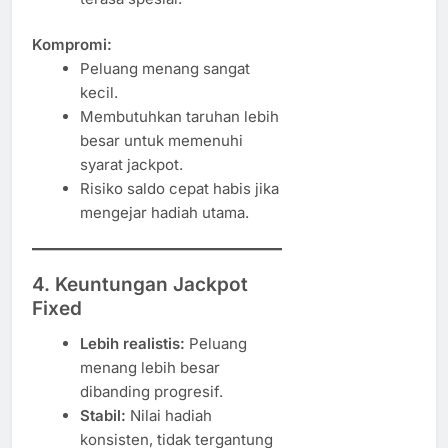
Kompromi:
Peluang menang sangat
kecil.
Membutuhkan taruhan lebih
besar untuk memenuhi
syarat jackpot.
Risiko saldo cepat habis jika
mengejar hadiah utama.
4. Keuntungan Jackpot
Fixed
Lebih realistis:
Peluang
menang lebih besar
dibanding progresif.
Stabil:
Nilai hadiah
konsisten, tidak tergantung