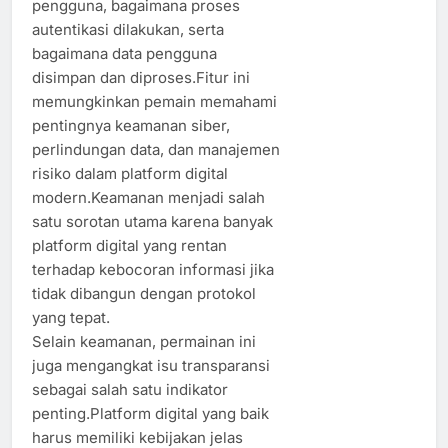
pengguna, bagaimana proses
autentikasi dilakukan, serta
bagaimana data pengguna
disimpan dan diproses.Fitur ini
memungkinkan pemain memahami
pentingnya keamanan siber,
perlindungan data, dan manajemen
risiko dalam platform digital
modern.Keamanan menjadi salah
satu sorotan utama karena banyak
platform digital yang rentan
terhadap kebocoran informasi jika
tidak dibangun dengan protokol
yang tepat.
Selain keamanan, permainan ini
juga mengangkat isu transparansi
sebagai salah satu indikator
penting.Platform digital yang baik
harus memiliki kebijakan jelas