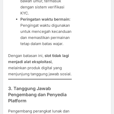
bawah umur, termasuk
dengan sistem verifikasi
KYC.
Peringatan waktu bermain:
Pengingat waktu digunakan
untuk mencegah kecanduan
dan memastikan permainan
tetap dalam batas wajar.
Dengan batasan ini,
slot tidak lagi
menjadi alat eksploitasi
,
melainkan produk digital yang
menjunjung tanggung jawab sosial.
3. Tanggung Jawab
Pengembang dan Penyedia
Platform
Pengembang perangkat lunak dan