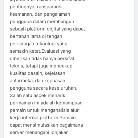
pentingnya transparansi,
keamanan, dan pengalaman
pengguna dalam membangun
sebuah platform digital yang dapat
bertahan lama di tengah
persaingan teknologi yang
semakin ketat.Evaluasi yang
diberikan tidak hanya bersifat
teknis, tetapi juga mencakup
kualitas desain, kejelasan
antarmuka, dan kepuasan
pengguna secara keseluruhan.
Salah satu aspek menarik
permainan ini adalah kemampuan
pemain untuk menganalisis alur
kerja internal platform.Pemain
dapat mensimulasikan bagaimana
server menangani lonjakan