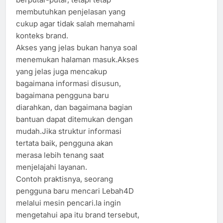
membutuhkan penjelasan yang
cukup agar tidak salah memahami
konteks brand.
Akses yang jelas bukan hanya soal
menemukan halaman masuk.Akses
yang jelas juga mencakup
bagaimana informasi disusun,
bagaimana pengguna baru
diarahkan, dan bagaimana bagian
bantuan dapat ditemukan dengan
mudah.Jika struktur informasi
tertata baik, pengguna akan
merasa lebih tenang saat
menjelajahi layanan.
Contoh praktisnya, seorang
pengguna baru mencari Lebah4D
melalui mesin pencari.Ia ingin
mengetahui apa itu brand tersebut,