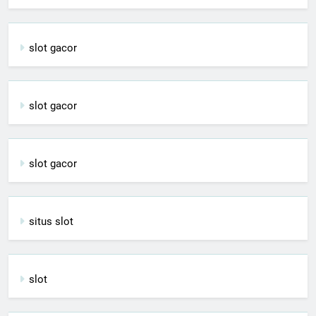
slot gacor
slot gacor
slot gacor
situs slot
slot