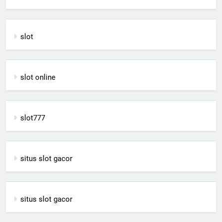
slot
slot online
slot777
situs slot gacor
situs slot gacor