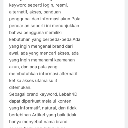
keyword seperti login, resmi,
alternatif, akses, panduan
pengguna, dan informasi akun.Pola
pencarian seperti ini menunjukkan
bahwa pengguna memiliki
kebutuhan yang berbeda-beda.Ada
yang ingin mengenal brand dari
awal, ada yang mencari akses, ada
yang ingin memahami keamanan
akun, dan ada pula yang
membutuhkan informasi alternatif
ketika akses utama sulit
ditemukan.
Sebagai brand keyword, Lebah4D
dapat diperkuat melalui konten
yang informatif, natural, dan tidak
berlebihan.Artikel yang baik tidak
hanya menyebut nama brand