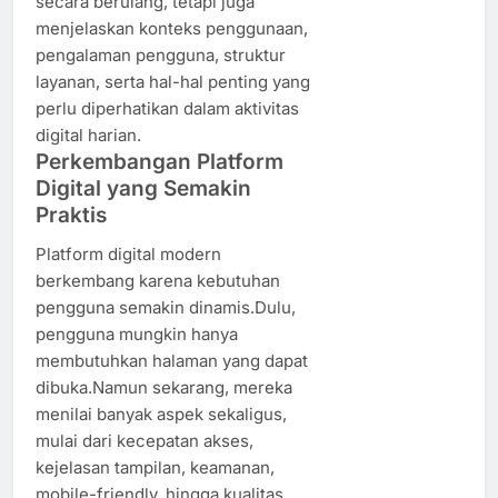
secara berulang, tetapi juga
menjelaskan konteks penggunaan,
pengalaman pengguna, struktur
layanan, serta hal-hal penting yang
perlu diperhatikan dalam aktivitas
digital harian.
Perkembangan Platform
Digital yang Semakin
Praktis
Platform digital modern
berkembang karena kebutuhan
pengguna semakin dinamis.Dulu,
pengguna mungkin hanya
membutuhkan halaman yang dapat
dibuka.Namun sekarang, mereka
menilai banyak aspek sekaligus,
mulai dari kecepatan akses,
kejelasan tampilan, keamanan,
mobile-friendly, hingga kualitas