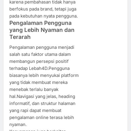
karena pembahasan tidak hanya
berfokus pada brand, tetapi juga
pada kebutuhan nyata pengguna.
Pengalaman Pengguna
yang Lebih Nyaman dan
Terarah
Pengalaman pengguna menjadi
salah satu faktor utama dalam
membangun persepsi positif
terhadap Lebah4D.Pengguna
biasanya lebih menyukai platform
yang tidak membuat mereka
menebak terlalu banyak
hal.Navigasi yang jelas, heading
informatif, dan struktur halaman
yang rapi dapat membuat
pengalaman online terasa lebih
nyaman.