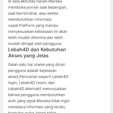
di sela aktivitas harian.Mereka
membuka ponsel saat bepergian,
saat beristirahat, atau ketika
membutuhkan informasi
cepat.Platform yang mampu
menyesuaikan kebiasaan ini akan
lebih mudah diterima dan lebih
mudah diingat oleh pengguna.
Lebah4D dan Kebutuhan
Akses yang Jelas
Salah satu hal utama yang dicari
pengguna adalah kejelasan
akses.Pencarian seperti Lebah4D
login, Lebah4D resmi, dan
Lebah4D alternatif menunjukkan
bahwa pengguna membutuhkan
arah yang tepat.Mereka tidak ingin
membaca informasi yang terlalu
berputar-putar, tetapi tetap