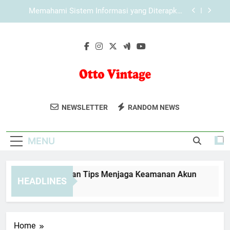
Skip
Memahami Sistem Informasi yang Diterapkan
to
pada LEBAH4D
content
Memahami Sistem Informasi yang Diterapkan
pada KAYA787
LEBAH4D Login dan Tips Menjaga Keamanan
Akun
Memahami Sistem Informasi yang Diterapkan
pada EDWINSLOT
Otto Vintage
Koleksi Produk Klasik Dan Gaya Vintage
Memahami Sistem Informasi yang Diterapkan
NEWSLETTER
RANDOM NEWS
pada LEBAH4D
Dari Otto Vintage. Temukan Barang Unik
Memahami Sistem Informasi yang Diterapkan
Yang Menambah Karakter Pada
pada KAYA787
MENU
Penampilan Anda.
BAH4D Login dan Tips Menjaga Keamanan Akun
Memah
HEADLINES
Weeks Ago
3 Weeks
Home