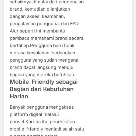
sebaiknya dimulai dari pengenalan
brand, kemudian dilanjutkan
dengan akses, keamanan,
pengalaman pengguna, dan FAQ.
Alur seperti ini membantu
pembaca memahami brand secara
bertahap.Pengguna baru tidak
merasa kewalahan, sedangkan
pengguna yang sudah mengenal
brand dapat langsung menuju
bagian yang mereka butuhkan.
Mobile-Friendly sebagai
Bagian dari Kebutuhan
Harian
Banyak pengguna mengakses
platform digital melalui
ponsel.Karena itu, pendekatan
mobile-friendly menjadi salah satu