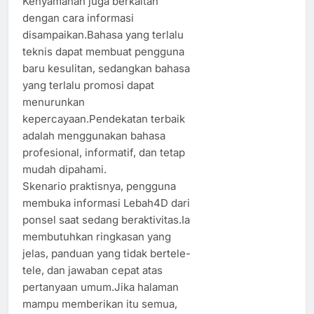
Kenyamanan juga berkaitan
dengan cara informasi
disampaikan.Bahasa yang terlalu
teknis dapat membuat pengguna
baru kesulitan, sedangkan bahasa
yang terlalu promosi dapat
menurunkan
kepercayaan.Pendekatan terbaik
adalah menggunakan bahasa
profesional, informatif, dan tetap
mudah dipahami.
Skenario praktisnya, pengguna
membuka informasi Lebah4D dari
ponsel saat sedang beraktivitas.Ia
membutuhkan ringkasan yang
jelas, panduan yang tidak bertele-
tele, dan jawaban cepat atas
pertanyaan umum.Jika halaman
mampu memberikan itu semua,