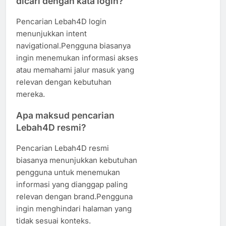
dicari dengan kata login?
Pencarian Lebah4D login
menunjukkan intent
navigational.Pengguna biasanya
ingin menemukan informasi akses
atau memahami jalur masuk yang
relevan dengan kebutuhan
mereka.
Apa maksud pencarian
Lebah4D resmi?
Pencarian Lebah4D resmi
biasanya menunjukkan kebutuhan
pengguna untuk menemukan
informasi yang dianggap paling
relevan dengan brand.Pengguna
ingin menghindari halaman yang
tidak sesuai konteks.