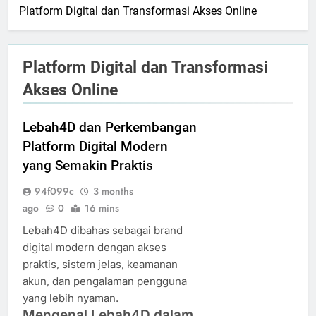
Platform Digital dan Transformasi Akses Online
Platform Digital dan Transformasi
Akses Online
Lebah4D dan Perkembangan
Platform Digital Modern
yang Semakin Praktis
94f099c
3 months
ago
0
16 mins
Lebah4D dibahas sebagai brand
digital modern dengan akses
praktis, sistem jelas, keamanan
akun, dan pengalaman pengguna
yang lebih nyaman.
Mengenal Lebah4D dalam