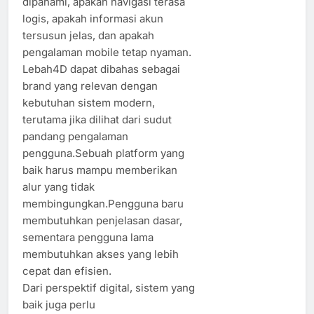
dipahami, apakah navigasi terasa
logis, apakah informasi akun
tersusun jelas, dan apakah
pengalaman mobile tetap nyaman.
Lebah4D dapat dibahas sebagai
brand yang relevan dengan
kebutuhan sistem modern,
terutama jika dilihat dari sudut
pandang pengalaman
pengguna.Sebuah platform yang
baik harus mampu memberikan
alur yang tidak
membingungkan.Pengguna baru
membutuhkan penjelasan dasar,
sementara pengguna lama
membutuhkan akses yang lebih
cepat dan efisien.
Dari perspektif digital, sistem yang
baik juga perlu