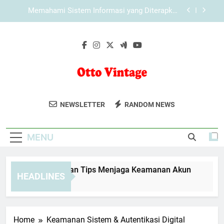
Skip
Memahami Sistem Informasi yang Diterapkan
to
pada LEBAH4D
content
Memahami Sistem Informasi yang Diterapkan
pada KAYA787
LEBAH4D Login dan Tips Menjaga Keamanan
Akun
Memahami Sistem Informasi yang Diterapkan
pada EDWINSLOT
Otto Vintage
Koleksi Produk Klasik Dan Gaya Vintage
Memahami Sistem Informasi yang Diterapkan
NEWSLETTER
RANDOM NEWS
pada LEBAH4D
Dari Otto Vintage. Temukan Barang Unik
Memahami Sistem Informasi yang Diterapkan
Yang Menambah Karakter Pada
pada KAYA787
MENU
Penampilan Anda.
EBAH4D Login dan Tips Menjaga Keamanan Akun
Memah
HEADLINES
Weeks Ago
3 Week
Home
Keamanan Sistem & Autentikasi Digital