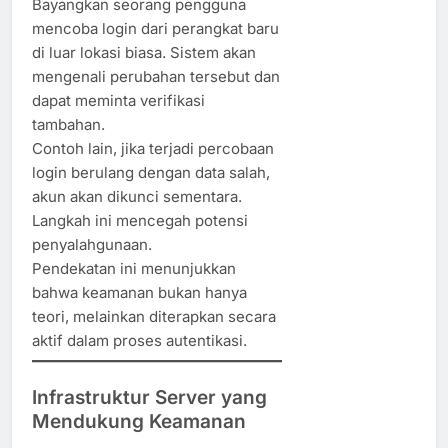
Bayangkan seorang pengguna
mencoba login dari perangkat baru
di luar lokasi biasa. Sistem akan
mengenali perubahan tersebut dan
dapat meminta verifikasi
tambahan.
Contoh lain, jika terjadi percobaan
login berulang dengan data salah,
akun akan dikunci sementara.
Langkah ini mencegah potensi
penyalahgunaan.
Pendekatan ini menunjukkan
bahwa keamanan bukan hanya
teori, melainkan diterapkan secara
aktif dalam proses autentikasi.
Infrastruktur Server yang
Mendukung Keamanan