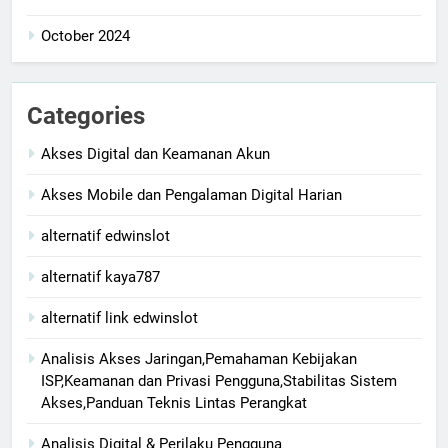
October 2024
Categories
Akses Digital dan Keamanan Akun
Akses Mobile dan Pengalaman Digital Harian
alternatif edwinslot
alternatif kaya787
alternatif link edwinslot
Analisis Akses Jaringan,Pemahaman Kebijakan
ISP,Keamanan dan Privasi Pengguna,Stabilitas Sistem
Akses,Panduan Teknis Lintas Perangkat
Analisis Digital & Perilaku Pengguna