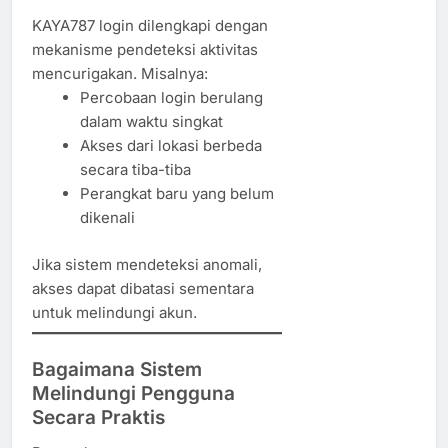
KAYA787 login dilengkapi dengan
mekanisme pendeteksi aktivitas
mencurigakan. Misalnya:
Percobaan login berulang
dalam waktu singkat
Akses dari lokasi berbeda
secara tiba-tiba
Perangkat baru yang belum
dikenali
Jika sistem mendeteksi anomali,
akses dapat dibatasi sementara
untuk melindungi akun.
Bagaimana Sistem
Melindungi Pengguna
Secara Praktis