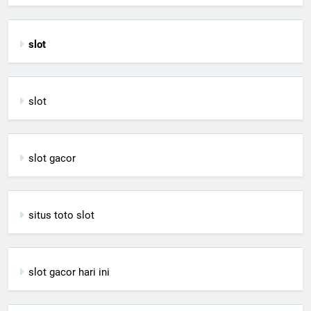
slot
slot
slot gacor
situs toto slot
slot gacor hari ini