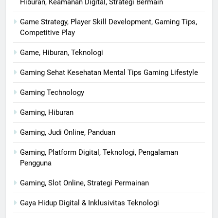
Hiburan, Keamanan Digital, Strategi Bermain
Game Strategy, Player Skill Development, Gaming Tips,
Competitive Play
Game, Hiburan, Teknologi
Gaming Sehat Kesehatan Mental Tips Gaming Lifestyle
Gaming Technology
Gaming, Hiburan
Gaming, Judi Online, Panduan
Gaming, Platform Digital, Teknologi, Pengalaman
Pengguna
Gaming, Slot Online, Strategi Permainan
Gaya Hidup Digital & Inklusivitas Teknologi