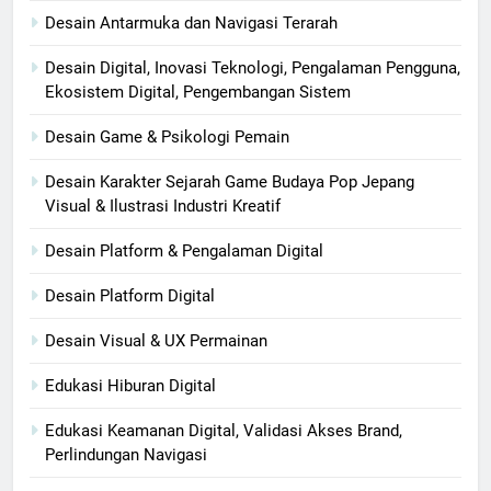
Desain Antarmuka dan Navigasi Terarah
Desain Digital, Inovasi Teknologi, Pengalaman Pengguna,
Ekosistem Digital, Pengembangan Sistem
Desain Game & Psikologi Pemain
Desain Karakter Sejarah Game Budaya Pop Jepang
Visual & Ilustrasi Industri Kreatif
Desain Platform & Pengalaman Digital
Desain Platform Digital
Desain Visual & UX Permainan
Edukasi Hiburan Digital
Edukasi Keamanan Digital, Validasi Akses Brand,
Perlindungan Navigasi