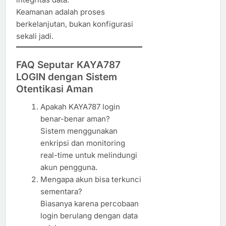
Keamanan adalah proses
berkelanjutan, bukan konfigurasi
sekali jadi.
FAQ Seputar KAYA787
LOGIN dengan Sistem
Otentikasi Aman
Apakah KAYA787 login
benar-benar aman?
Sistem menggunakan
enkripsi dan monitoring
real-time untuk melindungi
akun pengguna.
Mengapa akun bisa terkunci
sementara?
Biasanya karena percobaan
login berulang dengan data