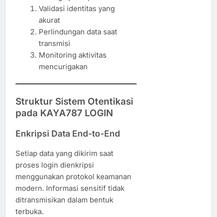
Validasi identitas yang
akurat
Perlindungan data saat
transmisi
Monitoring aktivitas
mencurigakan
Struktur Sistem Otentikasi
pada KAYA787 LOGIN
Enkripsi Data End-to-End
Setiap data yang dikirim saat
proses login dienkripsi
menggunakan protokol keamanan
modern. Informasi sensitif tidak
ditransmisikan dalam bentuk
terbuka.