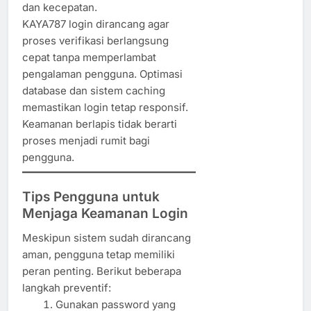
dan kecepatan.
KAYA787 login dirancang agar
proses verifikasi berlangsung
cepat tanpa memperlambat
pengalaman pengguna. Optimasi
database dan sistem caching
memastikan login tetap responsif.
Keamanan berlapis tidak berarti
proses menjadi rumit bagi
pengguna.
Tips Pengguna untuk
Menjaga Keamanan Login
Meskipun sistem sudah dirancang
aman, pengguna tetap memiliki
peran penting. Berikut beberapa
langkah preventif:
Gunakan password yang