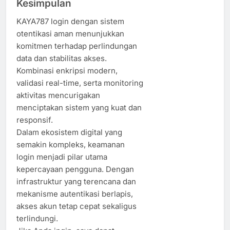
Kesimpulan
KAYA787 login dengan sistem
otentikasi aman menunjukkan
komitmen terhadap perlindungan
data dan stabilitas akses.
Kombinasi enkripsi modern,
validasi real-time, serta monitoring
aktivitas mencurigakan
menciptakan sistem yang kuat dan
responsif.
Dalam ekosistem digital yang
semakin kompleks, keamanan
login menjadi pilar utama
kepercayaan pengguna. Dengan
infrastruktur yang terencana dan
mekanisme autentikasi berlapis,
akses akun tetap cepat sekaligus
terlindungi.