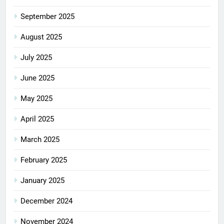
September 2025
August 2025
July 2025
June 2025
May 2025
April 2025
March 2025
February 2025
January 2025
December 2024
November 2024