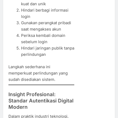
kuat dan unik
Hindari berbagi informasi
login
Gunakan perangkat pribadi
saat mengakses akun
Periksa kembali domain
sebelum login
Hindari jaringan publik tanpa
perlindungan
Langkah sederhana ini
memperkuat perlindungan yang
sudah disediakan sistem.
Insight Profesional:
Standar Autentikasi Digital
Modern
Dalam praktik industri teknologi,