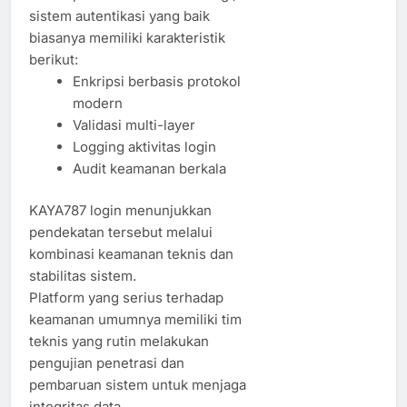
sistem autentikasi yang baik
biasanya memiliki karakteristik
berikut:
Enkripsi berbasis protokol
modern
Validasi multi-layer
Logging aktivitas login
Audit keamanan berkala
KAYA787 login menunjukkan
pendekatan tersebut melalui
kombinasi keamanan teknis dan
stabilitas sistem.
Platform yang serius terhadap
keamanan umumnya memiliki tim
teknis yang rutin melakukan
pengujian penetrasi dan
pembaruan sistem untuk menjaga
integritas data.