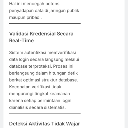
Hal ini mencegah potensi
penyadapan data di jaringan publik
maupun pribadi.
Validasi Kredensial Secara
Real-Time
Sistem autentikasi memverifikasi
data login secara langsung melalui
database terproteksi. Proses ini
berlangsung dalam hitungan detik
berkat optimasi struktur database.
Kecepatan verifikasi tidak
mengurangi tingkat keamanan
karena setiap permintaan login
dianalisis secara sistematis.
Deteksi Aktivitas Tidak Wajar