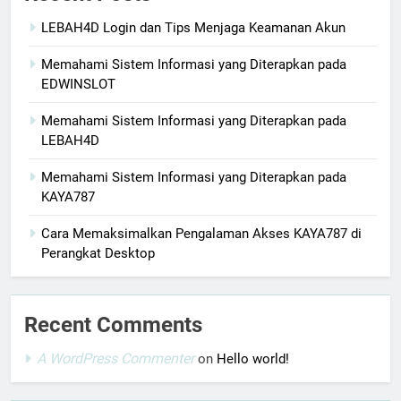
LEBAH4D Login dan Tips Menjaga Keamanan Akun
Memahami Sistem Informasi yang Diterapkan pada
EDWINSLOT
Memahami Sistem Informasi yang Diterapkan pada
LEBAH4D
Memahami Sistem Informasi yang Diterapkan pada
KAYA787
Cara Memaksimalkan Pengalaman Akses KAYA787 di
Perangkat Desktop
Recent Comments
A WordPress Commenter
on
Hello world!