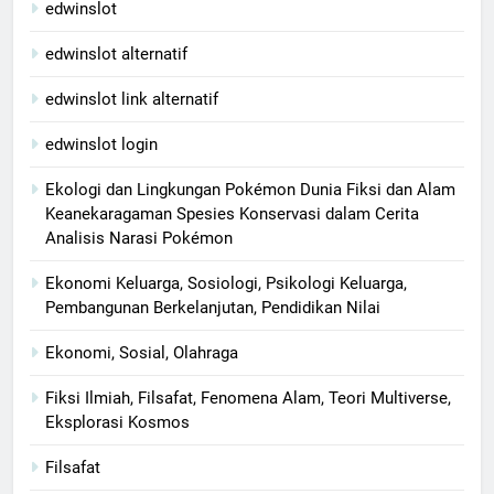
edwinslot
edwinslot alternatif
edwinslot link alternatif
edwinslot login
Ekologi dan Lingkungan Pokémon Dunia Fiksi dan Alam
Keanekaragaman Spesies Konservasi dalam Cerita
Analisis Narasi Pokémon
Ekonomi Keluarga, Sosiologi, Psikologi Keluarga,
Pembangunan Berkelanjutan, Pendidikan Nilai
Ekonomi, Sosial, Olahraga
Fiksi Ilmiah, Filsafat, Fenomena Alam, Teori Multiverse,
Eksplorasi Kosmos
Filsafat