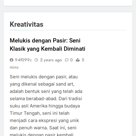
Kreativitas
Melukis dengan Pasir: Seni
Klasik yang Kembali Diminati
94f099c
2 years ago
0
5
mins
Seni melukis dengan pasir, atau
yang dikenal sebagai sand art,
adalah bentuk seni yang telah ada
selama berabad-abad. Dari tradisi
suku asli Amerika hingga budaya
Timur Tengah, seni ini telah
menjadi cara ekspresi yang unik
dan penuh warna. Saat ini, seni
melukis dengan pasir kembali