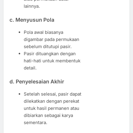
lainnya.
c.
Menyusun Pola
Pola awal biasanya
digambar pada permukaan
sebelum ditutupi pasir.
Pasir dituangkan dengan
hati-hati untuk membentuk
detail.
d.
Penyelesaian Akhir
Setelah selesai, pasir dapat
dilekatkan dengan perekat
untuk hasil permanen atau
dibiarkan sebagai karya
sementara.