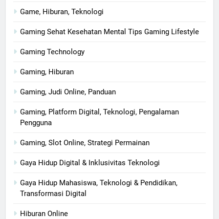
Game, Hiburan, Teknologi
Gaming Sehat Kesehatan Mental Tips Gaming Lifestyle
Gaming Technology
Gaming, Hiburan
Gaming, Judi Online, Panduan
Gaming, Platform Digital, Teknologi, Pengalaman
Pengguna
Gaming, Slot Online, Strategi Permainan
Gaya Hidup Digital & Inklusivitas Teknologi
Gaya Hidup Mahasiswa, Teknologi & Pendidikan,
Transformasi Digital
Hiburan Online