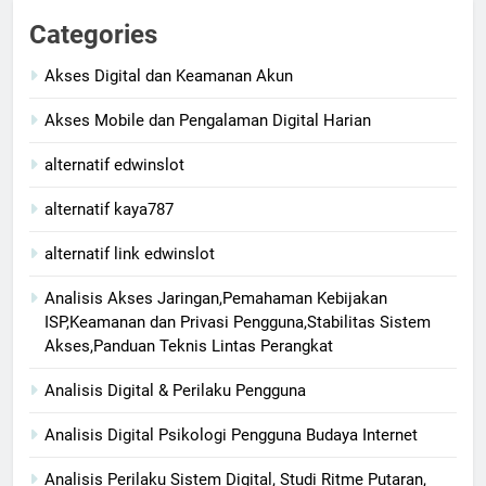
Categories
Akses Digital dan Keamanan Akun
Akses Mobile dan Pengalaman Digital Harian
alternatif edwinslot
alternatif kaya787
alternatif link edwinslot
Analisis Akses Jaringan,Pemahaman Kebijakan
ISP,Keamanan dan Privasi Pengguna,Stabilitas Sistem
Akses,Panduan Teknis Lintas Perangkat
Analisis Digital & Perilaku Pengguna
Analisis Digital Psikologi Pengguna Budaya Internet
Analisis Perilaku Sistem Digital, Studi Ritme Putaran,