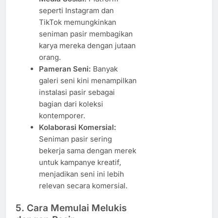
seperti Instagram dan
TikTok memungkinkan
seniman pasir membagikan
karya mereka dengan jutaan
orang.
Pameran Seni:
Banyak
galeri seni kini menampilkan
instalasi pasir sebagai
bagian dari koleksi
kontemporer.
Kolaborasi Komersial:
Seniman pasir sering
bekerja sama dengan merek
untuk kampanye kreatif,
menjadikan seni ini lebih
relevan secara komersial.
5. Cara Memulai Melukis