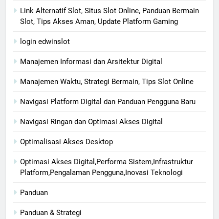
Link Alternatif Slot, Situs Slot Online, Panduan Bermain
Slot, Tips Akses Aman, Update Platform Gaming
login edwinslot
Manajemen Informasi dan Arsitektur Digital
Manajemen Waktu, Strategi Bermain, Tips Slot Online
Navigasi Platform Digital dan Panduan Pengguna Baru
Navigasi Ringan dan Optimasi Akses Digital
Optimalisasi Akses Desktop
Optimasi Akses Digital,Performa Sistem,Infrastruktur
Platform,Pengalaman Pengguna,Inovasi Teknologi
Panduan
Panduan & Strategi