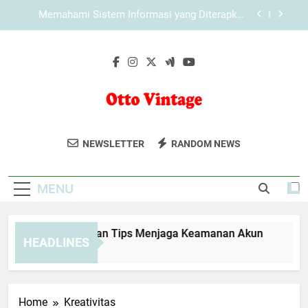
Skip
Memahami Sistem Informasi yang Diterapkan
to
pada LEBAH4D
content
Memahami Sistem Informasi yang Diterapkan
pada KAYA787
LEBAH4D Login dan Tips Menjaga Keamanan
Akun
Memahami Sistem Informasi yang Diterapkan
pada EDWINSLOT
Otto Vintage
Koleksi Produk Klasik Dan Gaya Vintage
Memahami Sistem Informasi yang Diterapkan
NEWSLETTER
RANDOM NEWS
pada LEBAH4D
Dari Otto Vintage. Temukan Barang Unik
Memahami Sistem Informasi yang Diterapkan
Yang Menambah Karakter Pada
pada KAYA787
MENU
Penampilan Anda.
EBAH4D Login dan Tips Menjaga Keamanan Akun
Memah
HEADLINES
Weeks Ago
2 Week
Home
Kreativitas