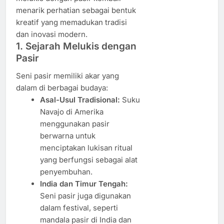
menarik perhatian sebagai bentuk
kreatif yang memadukan tradisi
dan inovasi modern.
1. Sejarah Melukis dengan
Pasir
Seni pasir memiliki akar yang
dalam di berbagai budaya:
Asal-Usul Tradisional:
Suku
Navajo di Amerika
menggunakan pasir
berwarna untuk
menciptakan lukisan ritual
yang berfungsi sebagai alat
penyembuhan.
India dan Timur Tengah:
Seni pasir juga digunakan
dalam festival, seperti
mandala pasir di India dan