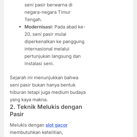
seni pasir berwarna di
negara-negara Timur
Tengah.
Modernisasi:
Pada abad ke-
20, seni pasir mulai
diperkenalkan ke panggung
internasional melalui
pertunjukan langsung dan
instalasi seni.
Sejarah ini menunjukkan bahwa
seni pasir bukan hanya bentuk
hiburan tetapi juga medium budaya
yang kaya makna.
2. Teknik Melukis dengan
Pasir
Melukis dengan
slot gacor
membutuhkan ketelitian,