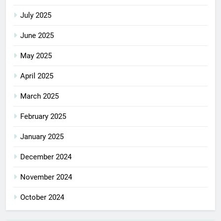
July 2025
June 2025
May 2025
April 2025
March 2025
February 2025
January 2025
December 2024
November 2024
October 2024