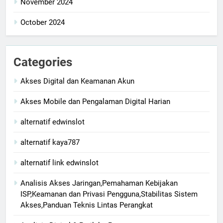
November 2024
October 2024
Categories
Akses Digital dan Keamanan Akun
Akses Mobile dan Pengalaman Digital Harian
alternatif edwinslot
alternatif kaya787
alternatif link edwinslot
Analisis Akses Jaringan,Pemahaman Kebijakan
ISP,Keamanan dan Privasi Pengguna,Stabilitas Sistem
Akses,Panduan Teknis Lintas Perangkat