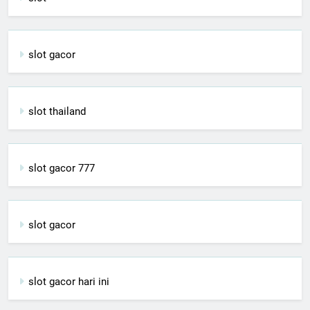
slot gacor
slot thailand
slot gacor 777
slot gacor
slot gacor hari ini