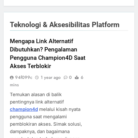
Teknologi & Aksesibilitas Platform
Mengapa Link Alternatif
Dibutuhkan? Pengalaman
Pengguna Champion4D Saat
Akses Terblokir
94f099c
1 year ago
0
6
mins
Temukan alasan di balik
pentingnya link alternatif
champion4d
melalui kisah nyata
pengguna saat mengalami
pemblokiran akses. Simak solusi,
dampaknya, dan bagaimana