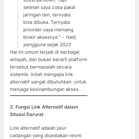
setelah saya coba pakai
jaringan lain, ternyata
bisa dibuka. Ternyata
provider saya memang
blokir aksesnya.” –
Hadi,
pengguna sejak 2023
Hal ini umum terjadi di berbagai
wilayah, dan bukan berarti platform
tersebut bermasalah secara
sistemik. Inilah mengapa link
alternatif sangat dibutuhkan: untuk
menjaga kesinambungan akses.
2. Fungsi Link Alternatif dalam
Situasi Darurat
Link alternatif adalah jalur
cadangan yang disediakan resmi