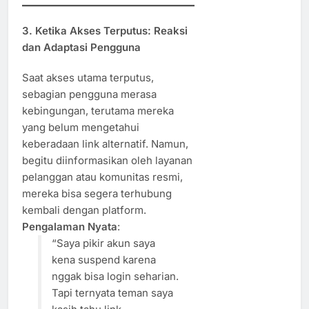
3. Ketika Akses Terputus: Reaksi
dan Adaptasi Pengguna
Saat akses utama terputus,
sebagian pengguna merasa
kebingungan, terutama mereka
yang belum mengetahui
keberadaan link alternatif. Namun,
begitu diinformasikan oleh layanan
pelanggan atau komunitas resmi,
mereka bisa segera terhubung
kembali dengan platform.
Pengalaman Nyata
:
“Saya pikir akun saya
kena suspend karena
nggak bisa login seharian.
Tapi ternyata teman saya