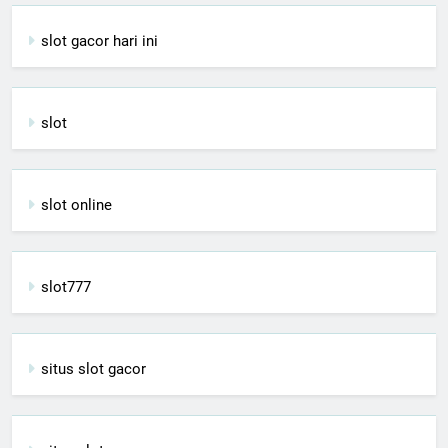
slot gacor hari ini
slot
slot online
slot777
situs slot gacor