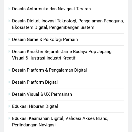
Desain Antarmuka dan Navigasi Terarah
Desain Digital, Inovasi Teknologi, Pengalaman Pengguna,
Ekosistem Digital, Pengembangan Sistem
Desain Game & Psikologi Pemain
Desain Karakter Sejarah Game Budaya Pop Jepang
Visual & Ilustrasi Industri Kreatif
Desain Platform & Pengalaman Digital
Desain Platform Digital
Desain Visual & UX Permainan
Edukasi Hiburan Digital
Edukasi Keamanan Digital, Validasi Akses Brand,
Perlindungan Navigasi