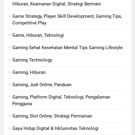
Hiburan, Keamanan Digital, Strategi Bermain
Game Strategy, Player Skill Development, Gaming Tips,
Competitive Play
Game, Hiburan, Teknologi
Gaming Sehat Kesehatan Mental Tips Gaming Lifestyle
Gaming Technology
Gaming, Hiburan
Gaming, Judi Online, Panduan
Gaming, Platform Digital, Teknologi, Pengalaman
Pengguna
Gaming, Slot Online, Strategi Permainan
Gaya Hidup Digital & Inklusivitas Teknologi