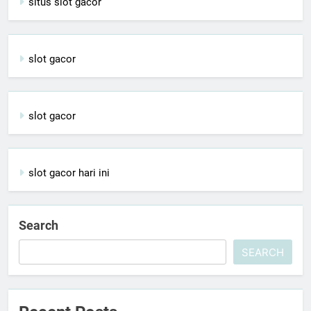
situs slot gacor
slot gacor
slot gacor
slot gacor hari ini
Search
SEARCH