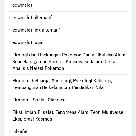
edwinslot
edwinslot alternatif
edwinslot link alternatif
edwinslot login
Ekologi dan Lingkungan Pokémon Dunia Fiksi dan Alam
Keanekaragaman Spesies Konservasi dalam Cerita
Analisis Narasi Pokémon
Ekonomi Keluarga, Sosiologi, Psikologi Keluarga,
Pembangunan Berkelanjutan, Pendidikan Nilai
Ekonomi, Sosial, Olahraga
Fiksi Ilmiah, Filsafat, Fenomena Alam, Teori Multiverse,
Eksplorasi Kosmos
Filsafat