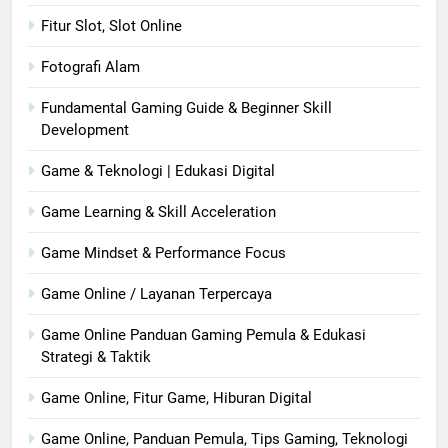
Fitur Slot, Slot Online
Fotografi Alam
Fundamental Gaming Guide & Beginner Skill
Development
Game & Teknologi | Edukasi Digital
Game Learning & Skill Acceleration
Game Mindset & Performance Focus
Game Online / Layanan Terpercaya
Game Online Panduan Gaming Pemula & Edukasi
Strategi & Taktik
Game Online, Fitur Game, Hiburan Digital
Game Online, Panduan Pemula, Tips Gaming, Teknologi