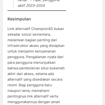
aktif 2023–2024
Kesimpulan
Link alternatif Champion4D bukan
sekadar solusi sementara,
melainkan bagian penting dari
infrastruktur akses yang disiapkan
untuk menjamin kenyamanan
pengguna. Pengalaman nyata dari
para pengguna menunjukkan
bahwa pemblokiran situs bukanlah
akhir dari akses, selama ada
alternatif yang disediakan secara
resmi. Bagi pengguna baru
maupun lama, memahami
pentingnya link alternatif serta
menggunakannya dengan aman