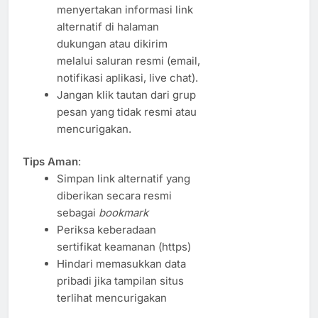
menyertakan informasi link
alternatif di halaman
dukungan atau dikirim
melalui saluran resmi (email,
notifikasi aplikasi, live chat).
Jangan klik tautan dari grup
pesan yang tidak resmi atau
mencurigakan.
Tips Aman
:
Simpan link alternatif yang
diberikan secara resmi
sebagai
bookmark
Periksa keberadaan
sertifikat keamanan (https)
Hindari memasukkan data
pribadi jika tampilan situs
terlihat mencurigakan