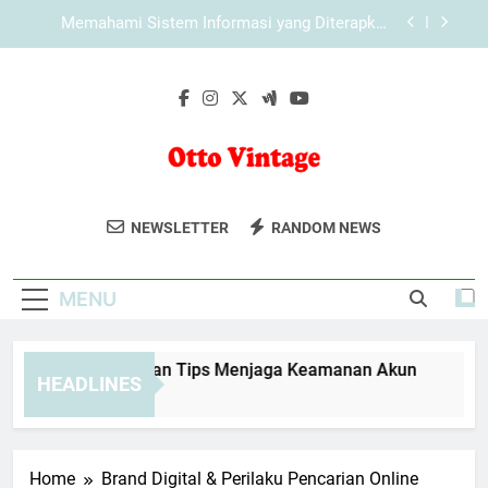
Skip
Memahami Sistem Informasi yang Diterapkan
to
pada LEBAH4D
content
Memahami Sistem Informasi yang Diterapkan
pada KAYA787
LEBAH4D Login dan Tips Menjaga Keamanan
Akun
Memahami Sistem Informasi yang Diterapkan
pada EDWINSLOT
Otto Vintage
Koleksi Produk Klasik Dan Gaya Vintage
Memahami Sistem Informasi yang Diterapkan
NEWSLETTER
RANDOM NEWS
pada LEBAH4D
Dari Otto Vintage. Temukan Barang Unik
Memahami Sistem Informasi yang Diterapkan
Yang Menambah Karakter Pada
pada KAYA787
MENU
Penampilan Anda.
EBAH4D Login dan Tips Menjaga Keamanan Akun
Memah
HEADLINES
Weeks Ago
3 Week
Home
Brand Digital & Perilaku Pencarian Online