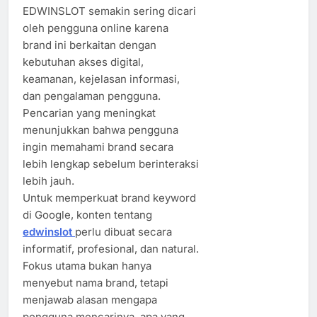
EDWINSLOT semakin sering dicari
oleh pengguna online karena
brand ini berkaitan dengan
kebutuhan akses digital,
keamanan, kejelasan informasi,
dan pengalaman pengguna.
Pencarian yang meningkat
menunjukkan bahwa pengguna
ingin memahami brand secara
lebih lengkap sebelum berinteraksi
lebih jauh.
Untuk memperkuat brand keyword
di Google, konten tentang
edwinslot
perlu dibuat secara
informatif, profesional, dan natural.
Fokus utama bukan hanya
menyebut nama brand, tetapi
menjawab alasan mengapa
pengguna mencarinya, apa yang