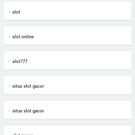
slot
slot online
slot777
situs slot gacor
situs slot gacor