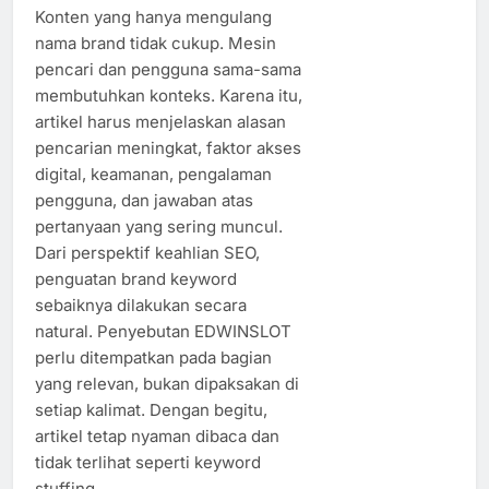
Konten yang hanya mengulang
nama brand tidak cukup. Mesin
pencari dan pengguna sama-sama
membutuhkan konteks. Karena itu,
artikel harus menjelaskan alasan
pencarian meningkat, faktor akses
digital, keamanan, pengalaman
pengguna, dan jawaban atas
pertanyaan yang sering muncul.
Dari perspektif keahlian SEO,
penguatan brand keyword
sebaiknya dilakukan secara
natural. Penyebutan EDWINSLOT
perlu ditempatkan pada bagian
yang relevan, bukan dipaksakan di
setiap kalimat. Dengan begitu,
artikel tetap nyaman dibaca dan
tidak terlihat seperti keyword
stuffing.