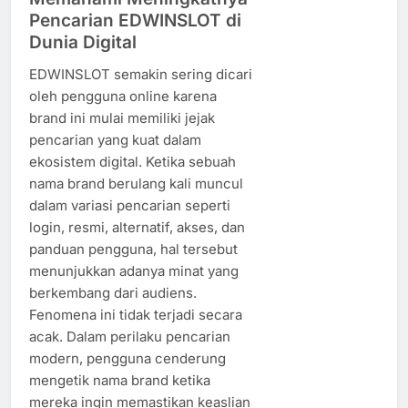
Pencarian EDWINSLOT di
Dunia Digital
EDWINSLOT semakin sering dicari
oleh pengguna online karena
brand ini mulai memiliki jejak
pencarian yang kuat dalam
ekosistem digital. Ketika sebuah
nama brand berulang kali muncul
dalam variasi pencarian seperti
login, resmi, alternatif, akses, dan
panduan pengguna, hal tersebut
menunjukkan adanya minat yang
berkembang dari audiens.
Fenomena ini tidak terjadi secara
acak. Dalam perilaku pencarian
modern, pengguna cenderung
mengetik nama brand ketika
mereka ingin memastikan keaslian