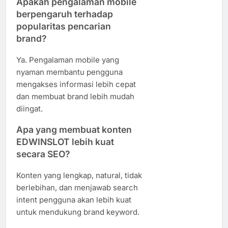
Apakah pengalaman mobile
berpengaruh terhadap
popularitas pencarian
brand?
Ya. Pengalaman mobile yang
nyaman membantu pengguna
mengakses informasi lebih cepat
dan membuat brand lebih mudah
diingat.
Apa yang membuat konten
EDWINSLOT lebih kuat
secara SEO?
Konten yang lengkap, natural, tidak
berlebihan, dan menjawab search
intent pengguna akan lebih kuat
untuk mendukung brand keyword.