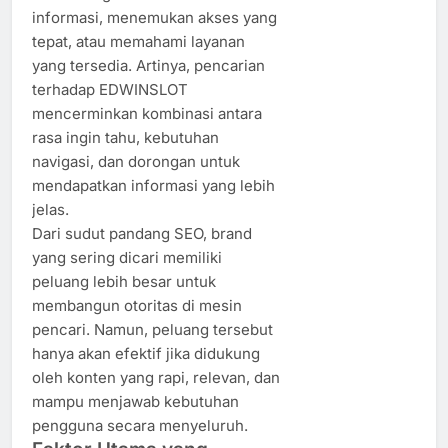
informasi, menemukan akses yang
tepat, atau memahami layanan
yang tersedia. Artinya, pencarian
terhadap EDWINSLOT
mencerminkan kombinasi antara
rasa ingin tahu, kebutuhan
navigasi, dan dorongan untuk
mendapatkan informasi yang lebih
jelas.
Dari sudut pandang SEO, brand
yang sering dicari memiliki
peluang lebih besar untuk
membangun otoritas di mesin
pencari. Namun, peluang tersebut
hanya akan efektif jika didukung
oleh konten yang rapi, relevan, dan
mampu menjawab kebutuhan
pengguna secara menyeluruh.