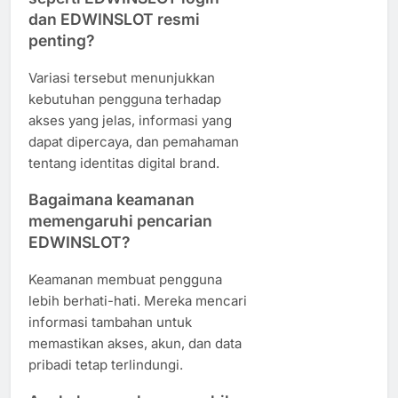
dan EDWINSLOT resmi
penting?
Variasi tersebut menunjukkan
kebutuhan pengguna terhadap
akses yang jelas, informasi yang
dapat dipercaya, dan pemahaman
tentang identitas digital brand.
Bagaimana keamanan
memengaruhi pencarian
EDWINSLOT?
Keamanan membuat pengguna
lebih berhati-hati. Mereka mencari
informasi tambahan untuk
memastikan akses, akun, dan data
pribadi tetap terlindungi.