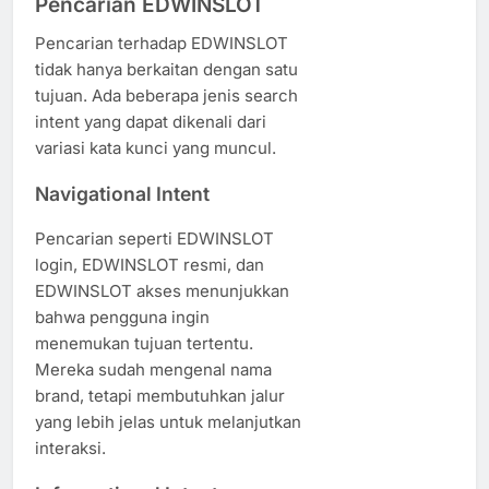
Pencarian EDWINSLOT
Pencarian terhadap EDWINSLOT
tidak hanya berkaitan dengan satu
tujuan. Ada beberapa jenis search
intent yang dapat dikenali dari
variasi kata kunci yang muncul.
Navigational Intent
Pencarian seperti EDWINSLOT
login, EDWINSLOT resmi, dan
EDWINSLOT akses menunjukkan
bahwa pengguna ingin
menemukan tujuan tertentu.
Mereka sudah mengenal nama
brand, tetapi membutuhkan jalur
yang lebih jelas untuk melanjutkan
interaksi.