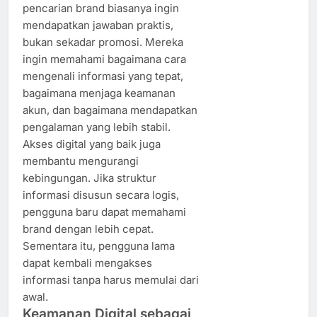
pencarian brand biasanya ingin
mendapatkan jawaban praktis,
bukan sekadar promosi. Mereka
ingin memahami bagaimana cara
mengenali informasi yang tepat,
bagaimana menjaga keamanan
akun, dan bagaimana mendapatkan
pengalaman yang lebih stabil.
Akses digital yang baik juga
membantu mengurangi
kebingungan. Jika struktur
informasi disusun secara logis,
pengguna baru dapat memahami
brand dengan lebih cepat.
Sementara itu, pengguna lama
dapat kembali mengakses
informasi tanpa harus memulai dari
awal.
Keamanan Digital sebagai