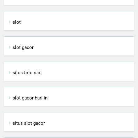
slot
slot gacor
situs toto slot
slot gacor hari ini
situs slot gacor