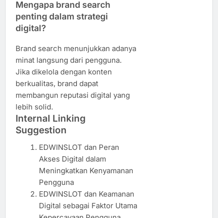
Mengapa brand search
penting dalam strategi
digital?
Brand search menunjukkan adanya
minat langsung dari pengguna.
Jika dikelola dengan konten
berkualitas, brand dapat
membangun reputasi digital yang
lebih solid.
Internal Linking
Suggestion
EDWINSLOT dan Peran
Akses Digital dalam
Meningkatkan Kenyamanan
Pengguna
EDWINSLOT dan Keamanan
Digital sebagai Faktor Utama
Kepercayaan Pengguna