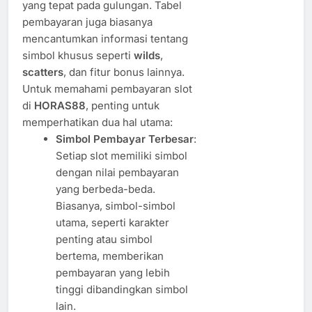
yang tepat pada gulungan. Tabel
pembayaran juga biasanya
mencantumkan informasi tentang
simbol khusus seperti
wilds
,
scatters
, dan fitur bonus lainnya.
Untuk memahami pembayaran slot
di
HORAS88
, penting untuk
memperhatikan dua hal utama:
Simbol Pembayar Terbesar
:
Setiap slot memiliki simbol
dengan nilai pembayaran
yang berbeda-beda.
Biasanya, simbol-simbol
utama, seperti karakter
penting atau simbol
bertema, memberikan
pembayaran yang lebih
tinggi dibandingkan simbol
lain.