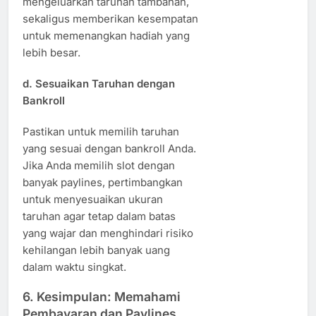
mengeluarkan taruhan tambahan,
sekaligus memberikan kesempatan
untuk memenangkan hadiah yang
lebih besar.
d. Sesuaikan Taruhan dengan
Bankroll
Pastikan untuk memilih taruhan
yang sesuai dengan bankroll Anda.
Jika Anda memilih slot dengan
banyak paylines, pertimbangkan
untuk menyesuaikan ukuran
taruhan agar tetap dalam batas
yang wajar dan menghindari risiko
kehilangan lebih banyak uang
dalam waktu singkat.
6.
Kesimpulan: Memahami
Pembayaran dan Paylines