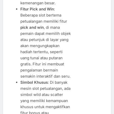
kemenangan besar.
Fitur Pick and Win
:
Beberapa slot bertema
petualangan memiliki fitur
pick and win
, di mana
pemain dapat memilih objek
atau petunjuk di layar yang
akan mengungkapkan
hadiah tertentu, seperti
uang tunai atau putaran
gratis. Fitur ini membuat
pengalaman bermain
semakin interaktif dan seru.
Simbol Khusus
: Di banyak
mesin slot petualangan, ada
simbol wild atau scatter
yang memiliki kemampuan
khusus untuk mengaktifkan
fitur bonus atau