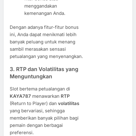
menggandakan
kemenangan Anda.
Dengan adanya fitur-fitur bonus
ini, Anda dapat menikmati lebih
banyak peluang untuk menang
sambil merasakan sensasi
petualangan yang menyenangkan.
3. RTP dan Volatilitas yang
Menguntungkan
Slot bertema petualangan di
KAYA787
menawarkan
RTP
(Return to Player) dan
volatilitas
yang bervariasi, sehingga
memberikan banyak pilihan bagi
pemain dengan berbagai
preferensi.