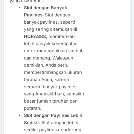
yang diaktifkan.
Slot dengan Banyak
Paylines
: Slot dengan
banyak paylines, seperti
yang sering ditemukan di
HORAS88
, memberikan
lebih banyak kesempatan
untuk mencocokkan simbol
dan menang. Walaupun
demikian, Anda perlu
mempertimbangkan ukuran
taruhan Anda, karena
semakin banyak paylines
yang Anda aktifkan, semakin
besar jumlah taruhan per
putaran.
Slot dengan Paylines Lebih
Sedikit
: Slot dengan lebih
sedikit paylines cenderung