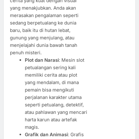
cerita yang kuat dengan visual
yang menakjubkan. Anda akan
merasakan pengalaman seperti
sedang berpetualang ke dunia
baru, baik itu di hutan lebat,
gunung yang menjulang, atau
menjelajahi dunia bawah tanah
penuh misteri.
Plot dan Narasi
: Mesin slot
petualangan sering kali
memiliki cerita atau plot
yang mendalam, di mana
pemain bisa mengikuti
perjalanan karakter utama
seperti petualang, detektif,
atau pahlawan yang mencari
harta karun atau artefak
magis.
Grafik dan Animasi
: Grafis