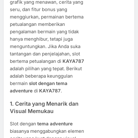
grafik yang menawan, cerita yang
seru, dan fitur bonus yang
menggiurkan, permainan bertema
petualangan memberikan
pengalaman bermain yang tidak
hanya menghibur, tetapi juga
menguntungkan. Jika Anda suka
tantangan dan penjelajahan, slot
bertema petualangan di
KAYA787
adalah pilihan yang tepat. Berikut
adalah beberapa keunggulan
bermain
slot dengan tema
adventure
di
KAYA787
.
1. Cerita yang Menarik dan
Visual Memukau
Slot dengan
tema adventure
biasanya menggabungkan elemen