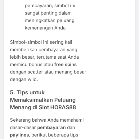
pembayaran, simbol ini
sangat penting dalam
meningkatkan peluang
kemenangan Anda.
Simbol-simbol ini sering kali
memberikan pembayaran yang
lebih besar, terutama saat Anda
memicu bonus atau
free spins
dengan scatter atau menang besar
dengan wild.
5.
Tips untuk
Memaksimalkan Peluang
Menang di Slot HORAS88
Sekarang bahwa Anda memahami
dasar-dasar
pembayaran
dan
paylines
, berikut beberapa tips