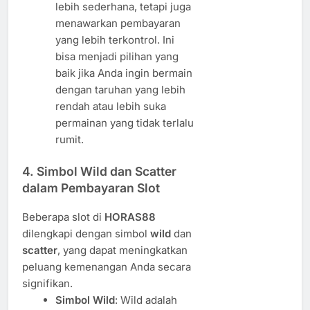
lebih sederhana, tetapi juga
menawarkan pembayaran
yang lebih terkontrol. Ini
bisa menjadi pilihan yang
baik jika Anda ingin bermain
dengan taruhan yang lebih
rendah atau lebih suka
permainan yang tidak terlalu
rumit.
4.
Simbol Wild dan Scatter
dalam Pembayaran Slot
Beberapa slot di
HORAS88
dilengkapi dengan simbol
wild
dan
scatter
, yang dapat meningkatkan
peluang kemenangan Anda secara
signifikan.
Simbol Wild
: Wild adalah