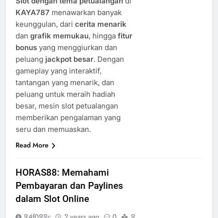
Slot dengan tema petualangan
di
KAYA787
menawarkan banyak
keunggulan, dari
cerita menarik
dan
grafik memukau
, hingga
fitur
bonus
yang menggiurkan dan
peluang
jackpot besar
. Dengan
gameplay yang interaktif,
tantangan yang menarik, dan
peluang untuk meraih hadiah
besar, mesin slot petualangan
memberikan pengalaman yang
seru dan memuaskan.
Read More
HORAS88: Memahami
Pembayaran dan Paylines
dalam Slot Online
94f099c
2 years ago
0
9