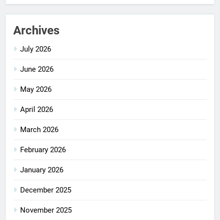
Archives
July 2026
June 2026
May 2026
April 2026
March 2026
February 2026
January 2026
December 2025
November 2025