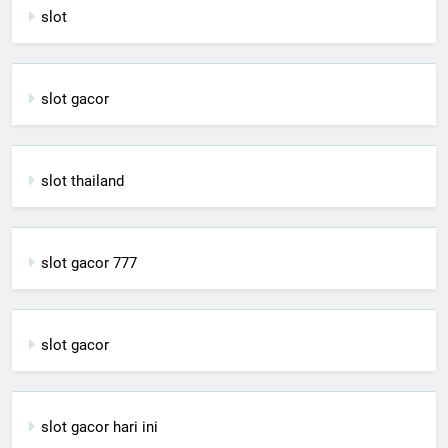
slot
slot gacor
slot thailand
slot gacor 777
slot gacor
slot gacor hari ini