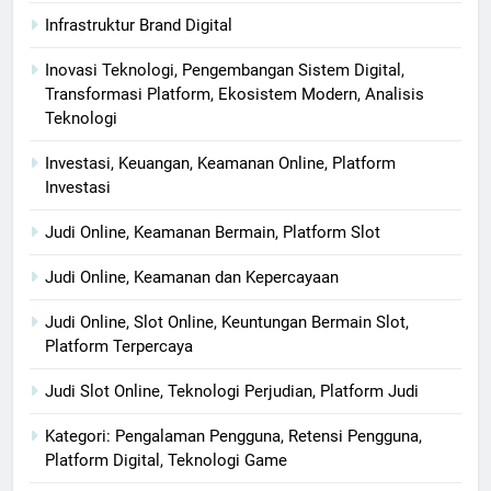
Infrastruktur Brand Digital
Inovasi Teknologi, Pengembangan Sistem Digital,
Transformasi Platform, Ekosistem Modern, Analisis
Teknologi
Investasi, Keuangan, Keamanan Online, Platform
Investasi
Judi Online, Keamanan Bermain, Platform Slot
Judi Online, Keamanan dan Kepercayaan
Judi Online, Slot Online, Keuntungan Bermain Slot,
Platform Terpercaya
Judi Slot Online, Teknologi Perjudian, Platform Judi
Kategori: Pengalaman Pengguna, Retensi Pengguna,
Platform Digital, Teknologi Game