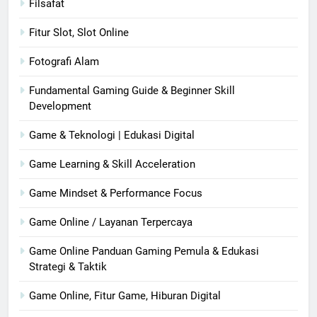
Filsafat
Fitur Slot, Slot Online
Fotografi Alam
Fundamental Gaming Guide & Beginner Skill
Development
Game & Teknologi | Edukasi Digital
Game Learning & Skill Acceleration
Game Mindset & Performance Focus
Game Online / Layanan Terpercaya
Game Online Panduan Gaming Pemula & Edukasi
Strategi & Taktik
Game Online, Fitur Game, Hiburan Digital