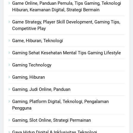
Game Online, Panduan Pemula, Tips Gaming, Teknologi
Hiburan, Keamanan Digital, Strategi Bermain
Game Strategy, Player Skill Development, Gaming Tips,
Competitive Play
Game, Hiburan, Teknologi
Gaming Sehat Kesehatan Mental Tips Gaming Lifestyle
Gaming Technology
Gaming, Hiburan
Gaming, Judi Online, Panduan
Gaming, Platform Digital, Teknologi, Pengalaman
Pengguna
Gaming, Slot Online, Strategi Permainan
Gaya Hidup Digital & Inklusivitas Teknologi