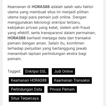
Keamanan di
HORAS88
adalah salah satu faktor
utama yang membuat situs ini menjadi pilihan
utama bagi para pemain judi online. Dengan
menggunakan teknologi enkripsi terbaru,
kebijakan privasi yang ketat, sistem anti-fraud
yang efektif, serta transparansi dalam permainan,
HORAS88
berhasil menjaga data dan transaksi
pemain dengan aman. Selain itu, komitmen
terhadap perjudian yang bertanggung jawab
menambah lapisan perlindungan ekstra bagi
pemain.
Tagged:
Enkripsi SSL
Judi Online
Keamanan HORAS88
Keamanan Transaksi
Perlindungan Data
Privasi Pemain
Situs Terpercaya