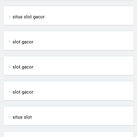
situs slot gacor
slot gacor
slot gacor
slot gacor
situs slot