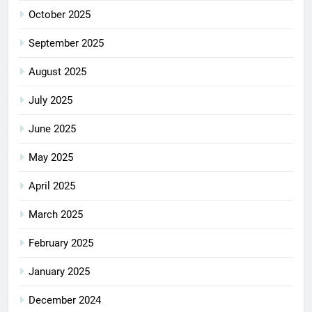
October 2025
September 2025
August 2025
July 2025
June 2025
May 2025
April 2025
March 2025
February 2025
January 2025
December 2024