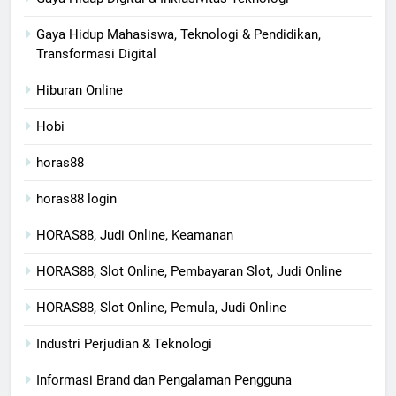
Gaya Hidup Mahasiswa, Teknologi & Pendidikan,
Transformasi Digital
Hiburan Online
Hobi
horas88
horas88 login
HORAS88, Judi Online, Keamanan
HORAS88, Slot Online, Pembayaran Slot, Judi Online
HORAS88, Slot Online, Pemula, Judi Online
Industri Perjudian & Teknologi
Informasi Brand dan Pengalaman Pengguna