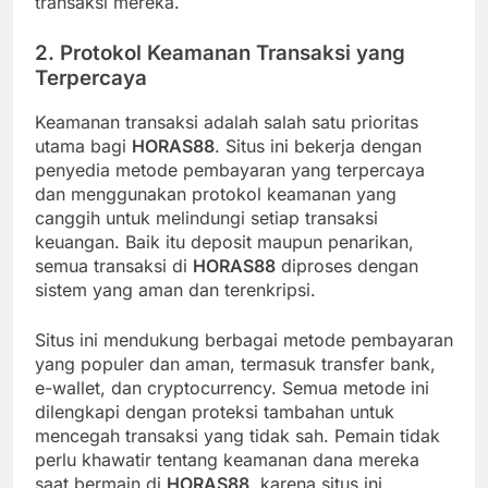
transaksi mereka.
2.
Protokol Keamanan Transaksi yang
Terpercaya
Keamanan transaksi adalah salah satu prioritas
utama bagi
HORAS88
. Situs ini bekerja dengan
penyedia metode pembayaran yang terpercaya
dan menggunakan protokol keamanan yang
canggih untuk melindungi setiap transaksi
keuangan. Baik itu deposit maupun penarikan,
semua transaksi di
HORAS88
diproses dengan
sistem yang aman dan terenkripsi.
Situs ini mendukung berbagai metode pembayaran
yang populer dan aman, termasuk transfer bank,
e-wallet, dan cryptocurrency. Semua metode ini
dilengkapi dengan proteksi tambahan untuk
mencegah transaksi yang tidak sah. Pemain tidak
perlu khawatir tentang keamanan dana mereka
saat bermain di
HORAS88
, karena situs ini