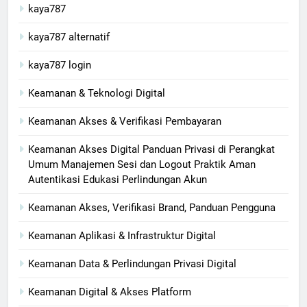
kaya787
kaya787 alternatif
kaya787 login
Keamanan & Teknologi Digital
Keamanan Akses & Verifikasi Pembayaran
Keamanan Akses Digital Panduan Privasi di Perangkat
Umum Manajemen Sesi dan Logout Praktik Aman
Autentikasi Edukasi Perlindungan Akun
Keamanan Akses, Verifikasi Brand, Panduan Pengguna
Keamanan Aplikasi & Infrastruktur Digital
Keamanan Data & Perlindungan Privasi Digital
Keamanan Digital & Akses Platform