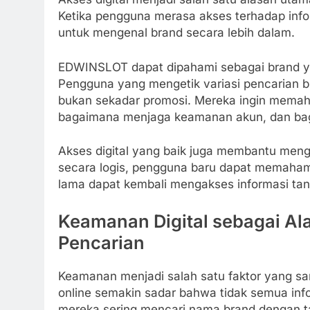
Ketika pengguna merasa akses terhadap inf
untuk mengenal brand secara lebih dalam.
EDWINSLOT dapat dipahami sebagai brand ya
Pengguna yang mengetik variasi pencarian b
bukan sekadar promosi. Mereka ingin memah
bagaimana menjaga keamanan akun, dan bag
Akses digital yang baik juga membantu mengu
secara logis, pengguna baru dapat memahami
lama dapat kembali mengakses informasi tan
Keamanan Digital sebagai A
Pencarian
Keamanan menjadi salah satu faktor yang s
online semakin sadar bahwa tidak semua infor
mereka sering mencari nama brand dengan ta