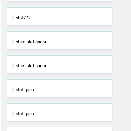
slot777
situs slot gacor
situs slot gacor
slot gacor
slot gacor