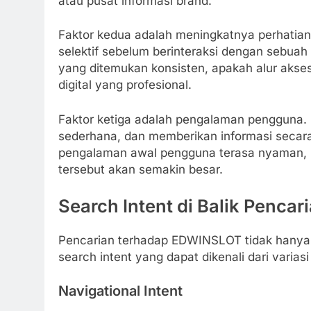
atau pusat informasi brand.
Faktor kedua adalah meningkatnya perhatian 
selektif sebelum berinteraksi dengan sebuah
yang ditemukan konsisten, apakah alur akses
digital yang profesional.
Faktor ketiga adalah pengalaman pengguna. B
sederhana, dan memberikan informasi secara
pengalaman awal pengguna terasa nyaman, 
tersebut akan semakin besar.
Search Intent di Balik Penc
Pencarian terhadap EDWINSLOT tidak hanya b
search intent yang dapat dikenali dari varias
Navigational Intent