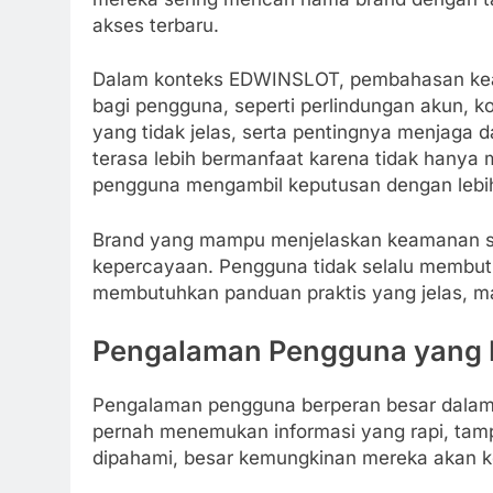
akses terbaru.
Dalam konteks EDWINSLOT, pembahasan keam
bagi pengguna, seperti perlindungan akun, k
yang tidak jelas, serta pentingnya menjaga d
terasa lebih bermanfaat karena tidak hanya
pengguna mengambil keputusan dengan lebih 
Brand yang mampu menjelaskan keamanan s
kepercayaan. Pengguna tidak selalu membutuh
membutuhkan panduan praktis yang jelas, ma
Pengalaman Pengguna yang 
Pengalaman pengguna berperan besar dalam 
pernah menemukan informasi yang rapi, tam
dipahami, besar kemungkinan mereka akan k