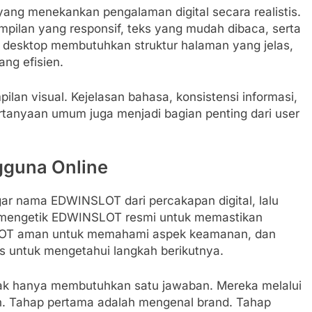
ang menekankan pengalaman digital secara realistis.
ilan yang responsif, teks yang mudah dibaca, serta
desktop membutuhkan struktur halaman yang jelas,
ang efisien.
lan visual. Kejelasan bahasa, konsistensi informasi,
anyaan umum juga menjadi bagian penting dari user
gguna Online
r nama EDWINSLOT dari percakapan digital, lalu
 mengetik EDWINSLOT resmi untuk memastikan
SLOT aman untuk memahami aspek keamanan, dan
 untuk mengetahui langkah berikutnya.
tidak hanya membutuhkan satu jawaban. Mereka melalui
. Tahap pertama adalah mengenal brand. Tahap