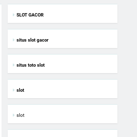
SLOT GACOR
situs slot gacor
situs toto slot
slot
slot