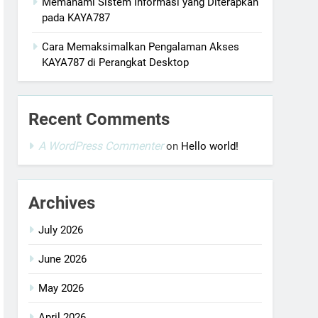
Memahami Sistem Informasi yang Diterapkan
pada KAYA787
Cara Memaksimalkan Pengalaman Akses
KAYA787 di Perangkat Desktop
Recent Comments
A WordPress Commenter
on
Hello world!
Archives
July 2026
June 2026
May 2026
April 2026