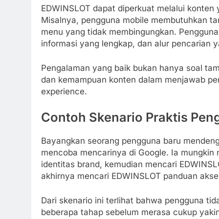
EDWINSLOT dapat diperkuat melalui konten y
Misalnya, pengguna mobile membutuhkan tamp
menu yang tidak membingungkan. Pengguna 
informasi yang lengkap, dan alur pencarian y
Pengalaman yang baik bukan hanya soal tampi
dan kemampuan konten dalam menjawab pert
experience.
Contoh Skenario Praktis Pen
Bayangkan seorang pengguna baru mendenga
mencoba mencarinya di Google. Ia mungkin
identitas brand, kemudian mencari EDWIN
akhirnya mencari EDWINSLOT panduan akses
Dari skenario ini terlihat bahwa pengguna 
beberapa tahap sebelum merasa cukup yakin