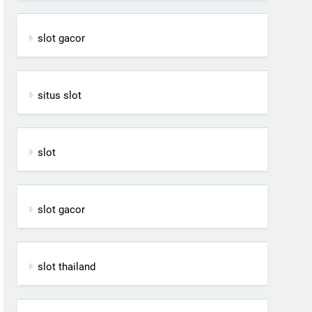
slot gacor
situs slot
slot
slot gacor
slot thailand