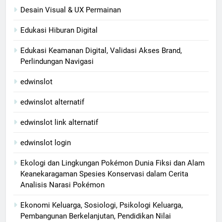
Desain Visual & UX Permainan
Edukasi Hiburan Digital
Edukasi Keamanan Digital, Validasi Akses Brand,
Perlindungan Navigasi
edwinslot
edwinslot alternatif
edwinslot link alternatif
edwinslot login
Ekologi dan Lingkungan Pokémon Dunia Fiksi dan Alam
Keanekaragaman Spesies Konservasi dalam Cerita
Analisis Narasi Pokémon
Ekonomi Keluarga, Sosiologi, Psikologi Keluarga,
Pembangunan Berkelanjutan, Pendidikan Nilai