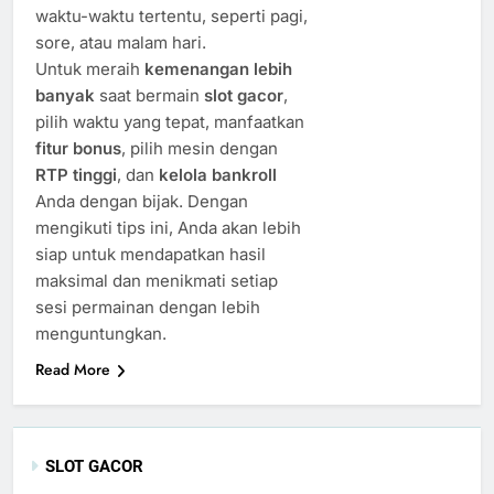
waktu-waktu tertentu, seperti pagi,
sore, atau malam hari.
Untuk meraih
kemenangan lebih
banyak
saat bermain
slot gacor
,
pilih waktu yang tepat, manfaatkan
fitur bonus
, pilih mesin dengan
RTP tinggi
, dan
kelola bankroll
Anda dengan bijak. Dengan
mengikuti tips ini, Anda akan lebih
siap untuk mendapatkan hasil
maksimal dan menikmati setiap
sesi permainan dengan lebih
menguntungkan.
Read More
SLOT GACOR