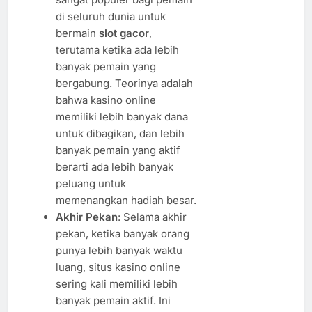
di seluruh dunia untuk
bermain
slot gacor
,
terutama ketika ada lebih
banyak pemain yang
bergabung. Teorinya adalah
bahwa kasino online
memiliki lebih banyak dana
untuk dibagikan, dan lebih
banyak pemain yang aktif
berarti ada lebih banyak
peluang untuk
memenangkan hadiah besar.
Akhir Pekan
: Selama akhir
pekan, ketika banyak orang
punya lebih banyak waktu
luang, situs kasino online
sering kali memiliki lebih
banyak pemain aktif. Ini