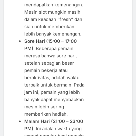
mendapatkan kemenangan.
Mesin slot mungkin masih
dalam keadaan “fresh” dan
siap untuk memberikan
lebih banyak kemenangan.
Sore Hari (15:00 – 17:00
PM)
: Beberapa pemain
merasa bahwa sore hari,
setelah sebagian besar
pemain bekerja atau
beraktivitas, adalah waktu
terbaik untuk bermain. Pada
jam ini, pemain yang lebih
banyak dapat menyebabkan
mesin lebih sering
memberikan hadiah.
Malam Hari (21:00 – 23:00
PM)
: Ini adalah waktu yang
sangat populer bagi pemain