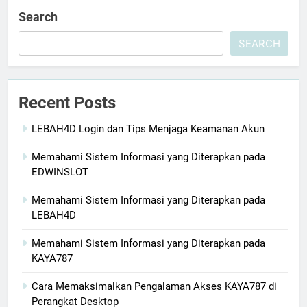
Search
SEARCH
Recent Posts
LEBAH4D Login dan Tips Menjaga Keamanan Akun
Memahami Sistem Informasi yang Diterapkan pada
EDWINSLOT
Memahami Sistem Informasi yang Diterapkan pada
LEBAH4D
Memahami Sistem Informasi yang Diterapkan pada
KAYA787
Cara Memaksimalkan Pengalaman Akses KAYA787 di
Perangkat Desktop