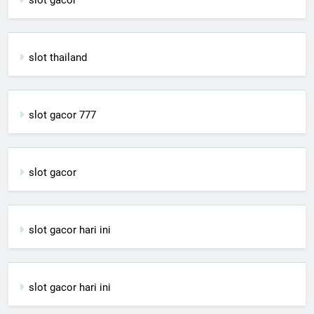
slot gacor
slot thailand
slot gacor 777
slot gacor
slot gacor hari ini
slot gacor hari ini