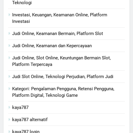
Teknologi
Investasi, Keuangan, Keamanan Online, Platform
Investasi
Judi Online, Keamanan Bermain, Platform Slot
Judi Online, Keamanan dan Kepercayaan
Judi Online, Slot Online, Keuntungan Bermain Slot,
Platform Terpercaya
Judi Slot Online, Teknologi Perjudian, Platform Judi
Kategori: Pengalaman Pengguna, Retensi Pengguna,
Platform Digital, Teknologi Game
kaya787
kaya787 alternatif
kaya787 login