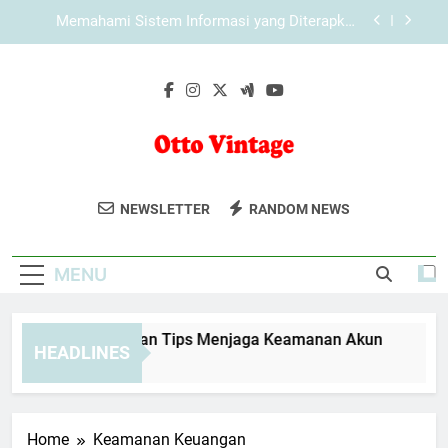
Skip
Memahami Sistem Informasi yang Diterapkan
to
pada LEBAH4D
content
Memahami Sistem Informasi yang Diterapkan
pada KAYA787
LEBAH4D Login dan Tips Menjaga Keamanan
Akun
Memahami Sistem Informasi yang Diterapkan
pada EDWINSLOT
Otto Vintage
Koleksi Produk Klasik Dan Gaya Vintage
Memahami Sistem Informasi yang Diterapkan
NEWSLETTER
RANDOM NEWS
pada LEBAH4D
Dari Otto Vintage. Temukan Barang Unik
Memahami Sistem Informasi yang Diterapkan
Yang Menambah Karakter Pada
pada KAYA787
MENU
Penampilan Anda.
EBAH4D Login dan Tips Menjaga Keamanan Akun
Memah
HEADLINES
Weeks Ago
3 Week
Home
Keamanan Keuangan