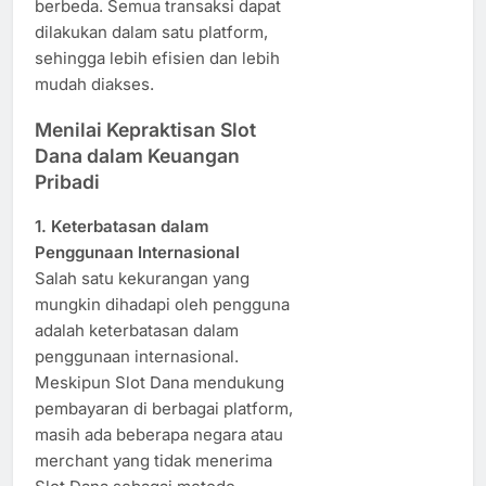
berbeda. Semua transaksi dapat
dilakukan dalam satu platform,
sehingga lebih efisien dan lebih
mudah diakses.
Menilai Kepraktisan Slot
Dana dalam Keuangan
Pribadi
1. Keterbatasan dalam
Penggunaan Internasional
Salah satu kekurangan yang
mungkin dihadapi oleh pengguna
adalah keterbatasan dalam
penggunaan internasional.
Meskipun Slot Dana mendukung
pembayaran di berbagai platform,
masih ada beberapa negara atau
merchant yang tidak menerima