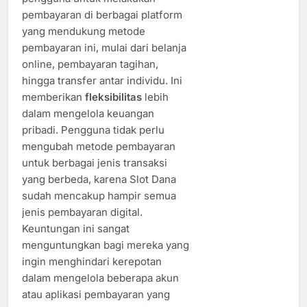
pembayaran di berbagai platform
yang mendukung metode
pembayaran ini, mulai dari belanja
online, pembayaran tagihan,
hingga transfer antar individu. Ini
memberikan
fleksibilitas
lebih
dalam mengelola keuangan
pribadi. Pengguna tidak perlu
mengubah metode pembayaran
untuk berbagai jenis transaksi
yang berbeda, karena Slot Dana
sudah mencakup hampir semua
jenis pembayaran digital.
Keuntungan ini sangat
menguntungkan bagi mereka yang
ingin menghindari kerepotan
dalam mengelola beberapa akun
atau aplikasi pembayaran yang