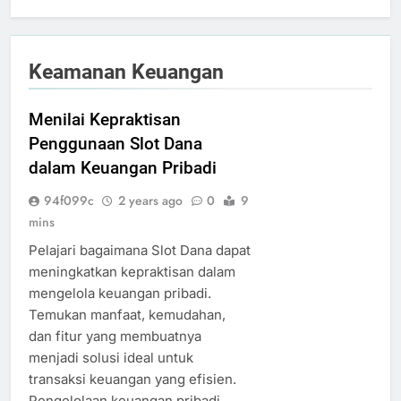
Keamanan Keuangan
Menilai Kepraktisan
Penggunaan Slot Dana
dalam Keuangan Pribadi
94f099c
2 years ago
0
9
mins
Pelajari bagaimana Slot Dana dapat
meningkatkan kepraktisan dalam
mengelola keuangan pribadi.
Temukan manfaat, kemudahan,
dan fitur yang membuatnya
menjadi solusi ideal untuk
transaksi keuangan yang efisien.
Pengelolaan keuangan pribadi