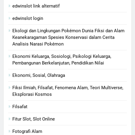
edwinslot link alternatif
edwinslot login
Ekologi dan Lingkungan Pokémon Dunia Fiksi dan Alam
Keanekaragaman Spesies Konservasi dalam Cerita
Analisis Narasi Pokémon
Ekonomi Keluarga, Sosiologi, Psikologi Keluarga,
Pembangunan Berkelanjutan, Pendidikan Nilai
Ekonomi, Sosial, Olahraga
Fiksi Ilmiah, Filsafat, Fenomena Alam, Teori Multiverse,
Eksplorasi Kosmos
Filsafat
Fitur Slot, Slot Online
Fotografi Alam