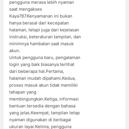
pengguna merasa lebih nyaman
saat mengakses
Kaya787.Kenyamanan ini bukan
hanya berasal dari kecepatan
halaman, tetapi juga dari kejelasan
instruksi, keteraturan tampilan, dan
minimnya hambatan saat masuk
akun.
Untuk pengguna baru, pengalaman
login yang baik biasanya terlihat
dari beberapa hal.Pertama,
halaman mudah dipahami.Kedua,
proses masuk akun tidak memiliki
tahapan yang
membingungkan.Ketiga, informasi
bantuan tersedia dengan bahasa
yang jelas.Keempat, tampilan tetap
nyaman digunakan di berbagai
ukuran layar.Kelima, pengguna