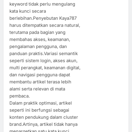
keyword tidak perlu mengulang
kata kunci secara
berlebihan.Penyebutan Kaya787
harus ditempatkan secara natural,
terutama pada bagian yang
membahas akses, keamanan,
pengalaman pengguna, dan
panduan praktis.Variasi semantik
seperti sistem login, akses akun,
multi perangkat, keamanan digital,
dan navigasi pengguna dapat
membantu artikel terasa lebih
alami serta relevan di mata
pembaca.
Dalam praktik optimasi, artikel
seperti ini berfungsi sebagai
konten pendukung dalam cluster
brand.Artinya, artikel tidak hanya
menargetkan satu kata kunci,