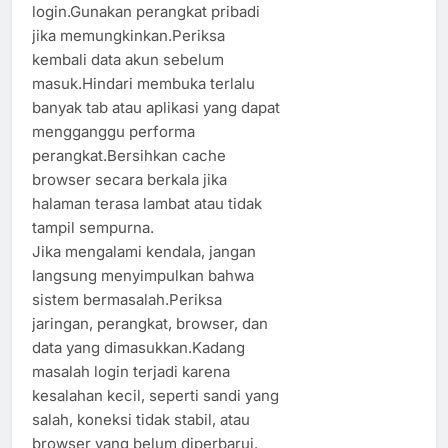
login.Gunakan perangkat pribadi
jika memungkinkan.Periksa
kembali data akun sebelum
masuk.Hindari membuka terlalu
banyak tab atau aplikasi yang dapat
mengganggu performa
perangkat.Bersihkan cache
browser secara berkala jika
halaman terasa lambat atau tidak
tampil sempurna.
Jika mengalami kendala, jangan
langsung menyimpulkan bahwa
sistem bermasalah.Periksa
jaringan, perangkat, browser, dan
data yang dimasukkan.Kadang
masalah login terjadi karena
kesalahan kecil, seperti sandi yang
salah, koneksi tidak stabil, atau
browser yang belum diperbarui.