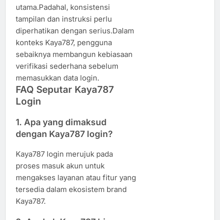
utama.Padahal, konsistensi
tampilan dan instruksi perlu
diperhatikan dengan serius.Dalam
konteks Kaya787, pengguna
sebaiknya membangun kebiasaan
verifikasi sederhana sebelum
memasukkan data login.
FAQ Seputar Kaya787
Login
1. Apa yang dimaksud
dengan Kaya787 login?
Kaya787 login merujuk pada
proses masuk akun untuk
mengakses layanan atau fitur yang
tersedia dalam ekosistem brand
Kaya787.