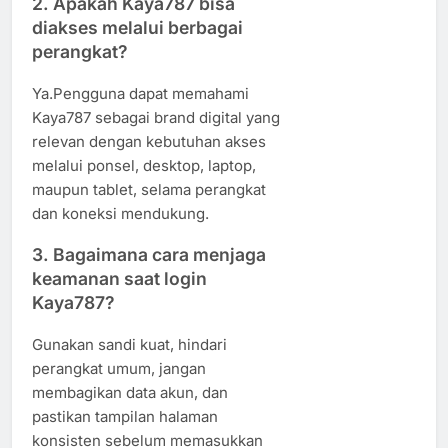
2. Apakah Kaya787 bisa
diakses melalui berbagai
perangkat?
Ya.Pengguna dapat memahami
Kaya787 sebagai brand digital yang
relevan dengan kebutuhan akses
melalui ponsel, desktop, laptop,
maupun tablet, selama perangkat
dan koneksi mendukung.
3. Bagaimana cara menjaga
keamanan saat login
Kaya787?
Gunakan sandi kuat, hindari
perangkat umum, jangan
membagikan data akun, dan
pastikan tampilan halaman
konsisten sebelum memasukkan