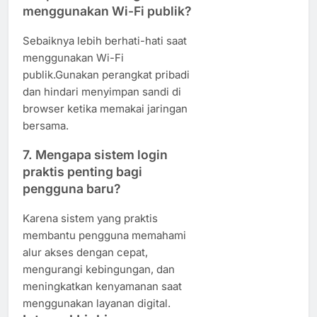
menggunakan Wi-Fi publik?
Sebaiknya lebih berhati-hati saat
menggunakan Wi-Fi
publik.Gunakan perangkat pribadi
dan hindari menyimpan sandi di
browser ketika memakai jaringan
bersama.
7. Mengapa sistem login
praktis penting bagi
pengguna baru?
Karena sistem yang praktis
membantu pengguna memahami
alur akses dengan cepat,
mengurangi kebingungan, dan
meningkatkan kenyamanan saat
menggunakan layanan digital.