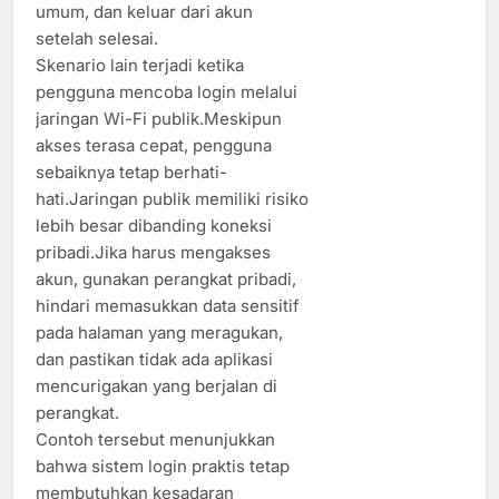
umum, dan keluar dari akun
setelah selesai.
Skenario lain terjadi ketika
pengguna mencoba login melalui
jaringan Wi-Fi publik.Meskipun
akses terasa cepat, pengguna
sebaiknya tetap berhati-
hati.Jaringan publik memiliki risiko
lebih besar dibanding koneksi
pribadi.Jika harus mengakses
akun, gunakan perangkat pribadi,
hindari memasukkan data sensitif
pada halaman yang meragukan,
dan pastikan tidak ada aplikasi
mencurigakan yang berjalan di
perangkat.
Contoh tersebut menunjukkan
bahwa sistem login praktis tetap
membutuhkan kesadaran