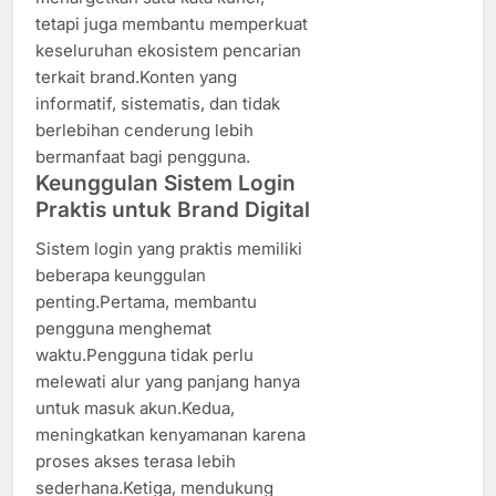
tetapi juga membantu memperkuat
keseluruhan ekosistem pencarian
terkait brand.Konten yang
informatif, sistematis, dan tidak
berlebihan cenderung lebih
bermanfaat bagi pengguna.
Keunggulan Sistem Login
Praktis untuk Brand Digital
Sistem login yang praktis memiliki
beberapa keunggulan
penting.Pertama, membantu
pengguna menghemat
waktu.Pengguna tidak perlu
melewati alur yang panjang hanya
untuk masuk akun.Kedua,
meningkatkan kenyamanan karena
proses akses terasa lebih
sederhana.Ketiga, mendukung