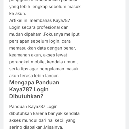
yang lebih lengkap sebelum masuk
ke akun.
Artikel ini membahas Kaya787
Login secara profesional dan
mudah dipahami.Fokusnya meliputi
persiapan sebelum login, cara
memasukkan data dengan benar,
keamanan akun, akses lewat
perangkat mobile, kendala umum,
serta tips agar pengalaman masuk
akun terasa lebih lancar.
Mengapa Panduan
Kaya787 Login
Dibutuhkan?
Panduan Kaya787 Login
dibutuhkan karena banyak kendala
akses muncul dari hal kecil yang
sering diabaikan.Misalnya,