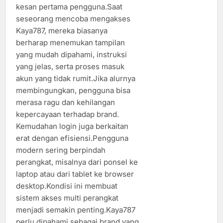
kesan pertama pengguna.Saat
seseorang mencoba mengakses
Kaya787, mereka biasanya
berharap menemukan tampilan
yang mudah dipahami, instruksi
yang jelas, serta proses masuk
akun yang tidak rumit.Jika alurnya
membingungkan, pengguna bisa
merasa ragu dan kehilangan
kepercayaan terhadap brand.
Kemudahan login juga berkaitan
erat dengan efisiensi.Pengguna
modern sering berpindah
perangkat, misalnya dari ponsel ke
laptop atau dari tablet ke browser
desktop.Kondisi ini membuat
sistem akses multi perangkat
menjadi semakin penting.Kaya787
perlu dipahami sebagai brand yang