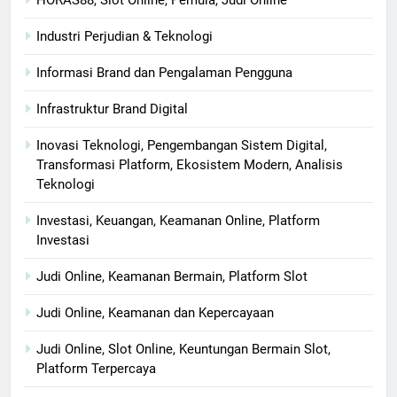
Industri Perjudian & Teknologi
Informasi Brand dan Pengalaman Pengguna
Infrastruktur Brand Digital
Inovasi Teknologi, Pengembangan Sistem Digital,
Transformasi Platform, Ekosistem Modern, Analisis
Teknologi
Investasi, Keuangan, Keamanan Online, Platform
Investasi
Judi Online, Keamanan Bermain, Platform Slot
Judi Online, Keamanan dan Kepercayaan
Judi Online, Slot Online, Keuntungan Bermain Slot,
Platform Terpercaya