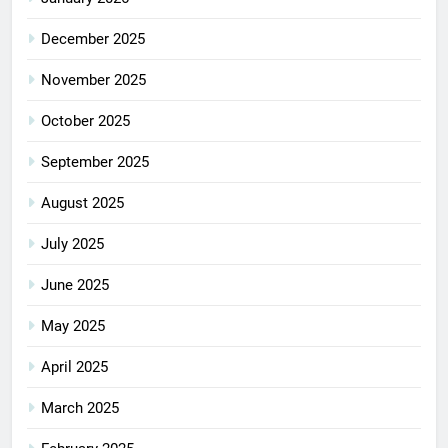
December 2025
November 2025
October 2025
September 2025
August 2025
July 2025
June 2025
May 2025
April 2025
March 2025