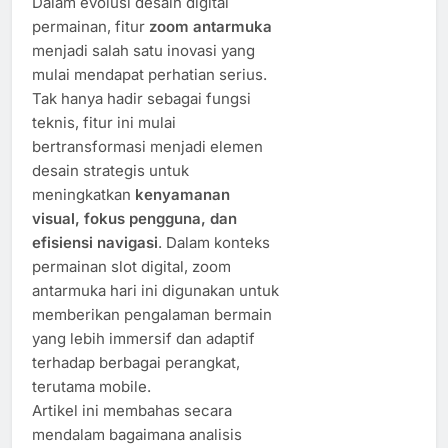
Dalam evolusi desain digital
permainan, fitur
zoom antarmuka
menjadi salah satu inovasi yang
mulai mendapat perhatian serius.
Tak hanya hadir sebagai fungsi
teknis, fitur ini mulai
bertransformasi menjadi elemen
desain strategis untuk
meningkatkan
kenyamanan
visual, fokus pengguna, dan
efisiensi navigasi
. Dalam konteks
permainan slot digital, zoom
antarmuka hari ini digunakan untuk
memberikan pengalaman bermain
yang lebih immersif dan adaptif
terhadap berbagai perangkat,
terutama mobile.
Artikel ini membahas secara
mendalam bagaimana analisis