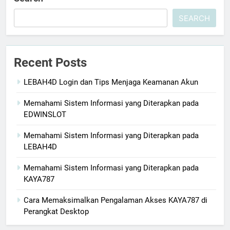
SEARCH
Recent Posts
LEBAH4D Login dan Tips Menjaga Keamanan Akun
Memahami Sistem Informasi yang Diterapkan pada
EDWINSLOT
Memahami Sistem Informasi yang Diterapkan pada
LEBAH4D
Memahami Sistem Informasi yang Diterapkan pada
KAYA787
Cara Memaksimalkan Pengalaman Akses KAYA787 di
Perangkat Desktop