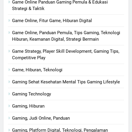
Game Online Panduan Gaming Pemula & Edukasi
Strategi & Taktik
Game Online, Fitur Game, Hiburan Digital
Game Online, Panduan Pemula, Tips Gaming, Teknologi
Hiburan, Keamanan Digital, Strategi Bermain
Game Strategy, Player Skill Development, Gaming Tips,
Competitive Play
Game, Hiburan, Teknologi
Gaming Sehat Kesehatan Mental Tips Gaming Lifestyle
Gaming Technology
Gaming, Hiburan
Gaming, Judi Online, Panduan
Gaming, Platform Digital, Teknologi, Pengalaman