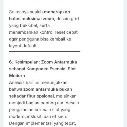
Solusinya adalah
menerapkan
batas maksimal zoom
, desain grid
yang fleksibel, serta
menambahkan kontrol reset cepat
agar pengguna bisa kembali ke
layout default.
6. Kesimpulan: Zoom Antarmuka
sebagai Komponen Esensial Slot
Modern
Analisis hari ini menunjukkan
bahwa
zoom antarmuka bukan
sekadar fitur opsional
, melainkan
menjadi bagian penting dari desain
pengalaman bermain slot yang
modern, inklusif, dan efisien.
Dengan implementasi yang tepat,