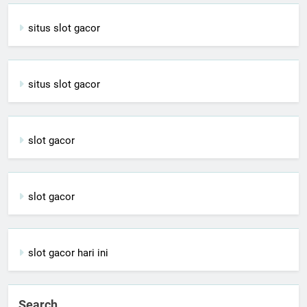
situs slot gacor
situs slot gacor
slot gacor
slot gacor
slot gacor hari ini
Search