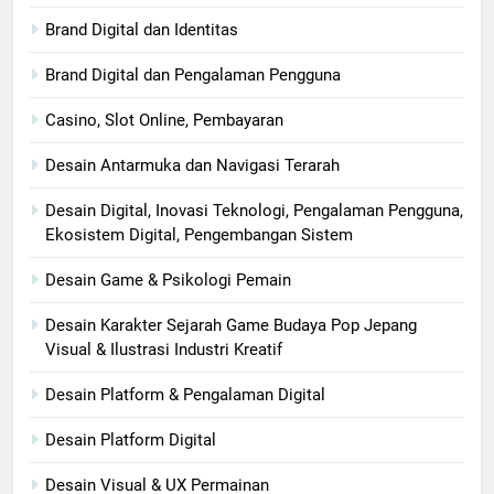
Brand Digital dan Identitas
Brand Digital dan Pengalaman Pengguna
Casino, Slot Online, Pembayaran
Desain Antarmuka dan Navigasi Terarah
Desain Digital, Inovasi Teknologi, Pengalaman Pengguna,
Ekosistem Digital, Pengembangan Sistem
Desain Game & Psikologi Pemain
Desain Karakter Sejarah Game Budaya Pop Jepang
Visual & Ilustrasi Industri Kreatif
Desain Platform & Pengalaman Digital
Desain Platform Digital
Desain Visual & UX Permainan