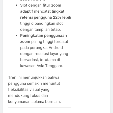
Slot dengan
fitur zoom
adaptif
mencatat
tingkat
retensi pengguna 22% lebih
tinggi
dibandingkan slot
dengan tampilan tetap.
Peningkatan penggunaan
zoom
paling tinggi tercatat
pada perangkat Android
dengan resolusi layar yang
bervariasi, terutama di
kawasan Asia Tenggara.
Tren ini menunjukkan bahwa
pengguna semakin menuntut
fleksibilitas visual yang
mendukung fokus dan
kenyamanan selama bermain.