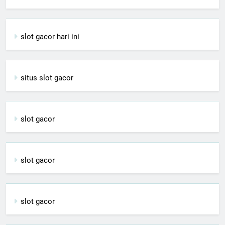
slot gacor hari ini
situs slot gacor
slot gacor
slot gacor
slot gacor