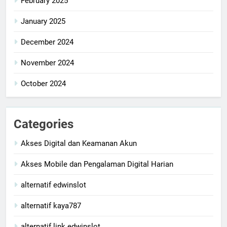
February 2025
January 2025
December 2024
November 2024
October 2024
Categories
Akses Digital dan Keamanan Akun
Akses Mobile dan Pengalaman Digital Harian
alternatif edwinslot
alternatif kaya787
alternatif link edwinslot