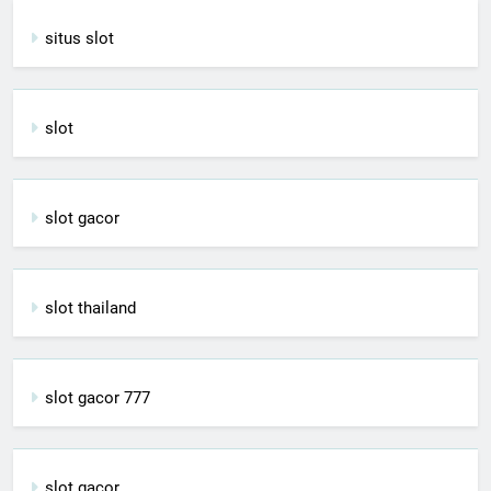
situs slot
slot
slot gacor
slot thailand
slot gacor 777
slot gacor