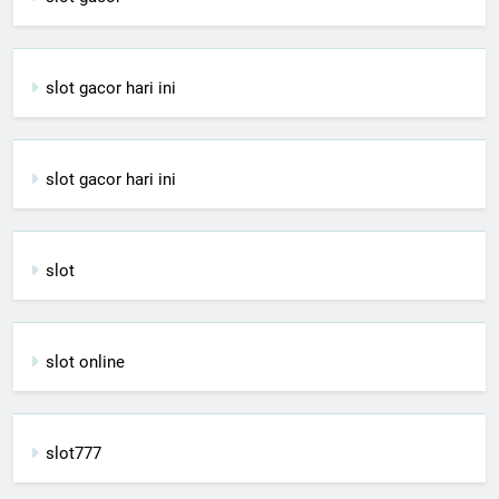
slot gacor hari ini
slot gacor hari ini
slot
slot online
slot777