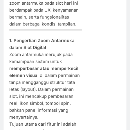
zoom antarmuka pada slot hari ini
berdampak pada UX, kenyamanan
bermain, serta fungsionalitas
dalam berbagai kondisi tampilan.
1. Pengertian Zoom Antarmuka
dalam Slot Digital
Zoom antarmuka merujuk pada
kemampuan sistem untuk
memperbesar atau memperkecil
elemen visual
di dalam permainan
tanpa mengganggu struktur tata
letak (layout). Dalam permainan
slot, ini mencakup pembesaran
reel, ikon simbol, tombol spin,
bahkan panel informasi yang
menyertainya.
Tujuan utama dari fitur ini adalah