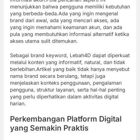
menunjukkan bahwa pengguna memiliki kebutuhan
yang berbeda-beda.Ada yang ingin mengenal
brand dari awal, ada yang mencari akses, ada
yang ingin memahami keamanan akun, dan ada
pula yang membutuhkan informasi alternatif ketika
akses utama sulit ditemukan.
Sebagai brand keyword, Lebah4D dapat diperkuat
melalui konten yang informatif, natural, dan tidak
berlebihan.Artikel yang baik tidak hanya menyebut
nama brand secara berulang, tetapi juga
menjelaskan konteks penggunaan, pengalaman
pengguna, struktur layanan, serta hal-hal penting
yang perlu diperhatikan dalam aktivitas digital
harian.
Perkembangan Platform Digital
yang Semakin Praktis