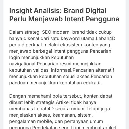
Insight Analisis: Brand Digital
Perlu Menjawab Intent Pengguna
Dalam strategi SEO modern, brand tidak cukup
hanya dikenal dari satu keyword utama.Lebah4D
perlu diperkuat melalui ekosistem konten yang
menjawab berbagai intent pengguna.Pencarian
login menunjukkan kebutuhan
navigational.Pencarian resmi menunjukkan
kebutuhan validasi informasi.Pencarian alternatif
menunjukkan kebutuhan solusi akses.Pencarian
panduan menunjukkan kebutuhan edukatif.
Dengan memahami pola tersebut, konten dapat
dibuat lebih strategis.Artikel tidak hanya
membahas Lebah4D secara umum, tetapi juga
menjelaskan akses, keamanan, sistem,
pengalaman mobile, dan pertanyaan umum
pengguna.Pendekatan seperti ini membuat artikel