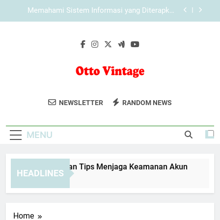
Skip
Memahami Sistem Informasi yang Diterapkan
to
pada LEBAH4D
content
Memahami Sistem Informasi yang Diterapkan
pada KAYA787
LEBAH4D Login dan Tips Menjaga Keamanan
Akun
Memahami Sistem Informasi yang Diterapkan
pada EDWINSLOT
Otto Vintage
Koleksi Produk Klasik Dan Gaya Vintage
Memahami Sistem Informasi yang Diterapkan
NEWSLETTER
RANDOM NEWS
pada LEBAH4D
Dari Otto Vintage. Temukan Barang Unik
Memahami Sistem Informasi yang Diterapkan
Yang Menambah Karakter Pada
pada KAYA787
MENU
Penampilan Anda.
BAH4D Login dan Tips Menjaga Keamanan Akun
Memah
HEADLINES
Weeks Ago
3 Weeks
Home