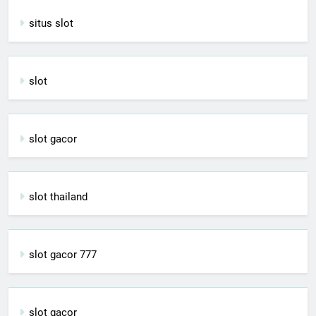
situs slot
slot
slot gacor
slot thailand
slot gacor 777
slot gacor