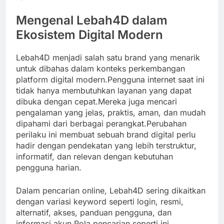
Mengenal Lebah4D dalam
Ekosistem Digital Modern
Lebah4D menjadi salah satu brand yang menarik
untuk dibahas dalam konteks perkembangan
platform digital modern.Pengguna internet saat ini
tidak hanya membutuhkan layanan yang dapat
dibuka dengan cepat.Mereka juga mencari
pengalaman yang jelas, praktis, aman, dan mudah
dipahami dari berbagai perangkat.Perubahan
perilaku ini membuat sebuah brand digital perlu
hadir dengan pendekatan yang lebih terstruktur,
informatif, dan relevan dengan kebutuhan
pengguna harian.
Dalam pencarian online, Lebah4D sering dikaitkan
dengan variasi keyword seperti login, resmi,
alternatif, akses, panduan pengguna, dan
informasi akun.Pola pencarian seperti ini