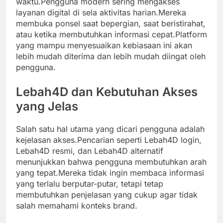
waktu.Pengguna modern sering mengakses
layanan digital di sela aktivitas harian.Mereka
membuka ponsel saat bepergian, saat beristirahat,
atau ketika membutuhkan informasi cepat.Platform
yang mampu menyesuaikan kebiasaan ini akan
lebih mudah diterima dan lebih mudah diingat oleh
pengguna.
Lebah4D dan Kebutuhan Akses
yang Jelas
Salah satu hal utama yang dicari pengguna adalah
kejelasan akses.Pencarian seperti Lebah4D login,
Lebah4D resmi, dan Lebah4D alternatif
menunjukkan bahwa pengguna membutuhkan arah
yang tepat.Mereka tidak ingin membaca informasi
yang terlalu berputar-putar, tetapi tetap
membutuhkan penjelasan yang cukup agar tidak
salah memahami konteks brand.