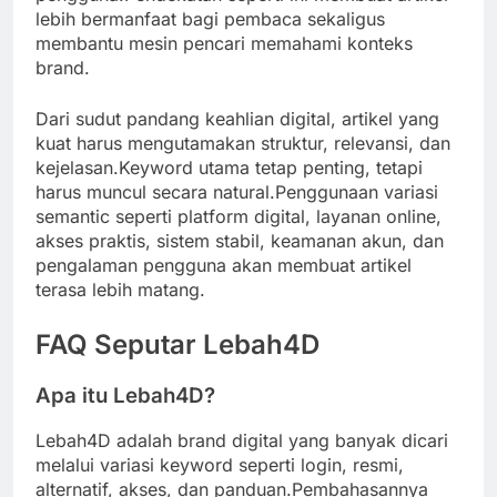
lebih bermanfaat bagi pembaca sekaligus
membantu mesin pencari memahami konteks
brand.
Dari sudut pandang keahlian digital, artikel yang
kuat harus mengutamakan struktur, relevansi, dan
kejelasan.Keyword utama tetap penting, tetapi
harus muncul secara natural.Penggunaan variasi
semantic seperti platform digital, layanan online,
akses praktis, sistem stabil, keamanan akun, dan
pengalaman pengguna akan membuat artikel
terasa lebih matang.
FAQ Seputar Lebah4D
Apa itu Lebah4D?
Lebah4D adalah brand digital yang banyak dicari
melalui variasi keyword seperti login, resmi,
alternatif, akses, dan panduan.Pembahasannya