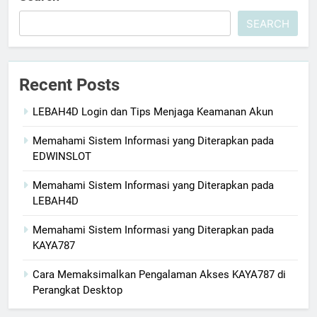
SEARCH
Recent Posts
LEBAH4D Login dan Tips Menjaga Keamanan Akun
Memahami Sistem Informasi yang Diterapkan pada
EDWINSLOT
Memahami Sistem Informasi yang Diterapkan pada
LEBAH4D
Memahami Sistem Informasi yang Diterapkan pada
KAYA787
Cara Memaksimalkan Pengalaman Akses KAYA787 di
Perangkat Desktop