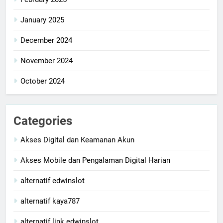
January 2025
December 2024
November 2024
October 2024
Categories
Akses Digital dan Keamanan Akun
Akses Mobile dan Pengalaman Digital Harian
alternatif edwinslot
alternatif kaya787
alternatif link edwinslot