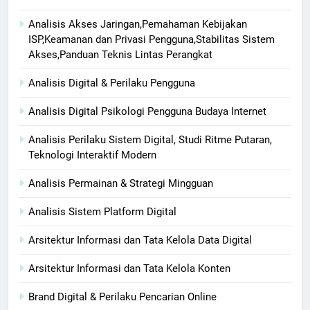
Analisis Akses Jaringan,Pemahaman Kebijakan
ISP,Keamanan dan Privasi Pengguna,Stabilitas Sistem
Akses,Panduan Teknis Lintas Perangkat
Analisis Digital & Perilaku Pengguna
Analisis Digital Psikologi Pengguna Budaya Internet
Analisis Perilaku Sistem Digital, Studi Ritme Putaran,
Teknologi Interaktif Modern
Analisis Permainan & Strategi Mingguan
Analisis Sistem Platform Digital
Arsitektur Informasi dan Tata Kelola Data Digital
Arsitektur Informasi dan Tata Kelola Konten
Brand Digital & Perilaku Pencarian Online