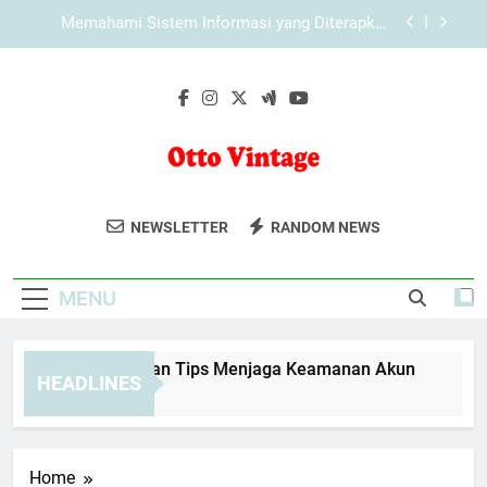
Skip
Memahami Sistem Informasi yang Diterapkan
to
pada LEBAH4D
content
Memahami Sistem Informasi yang Diterapkan
pada KAYA787
LEBAH4D Login dan Tips Menjaga Keamanan
Akun
Memahami Sistem Informasi yang Diterapkan
pada EDWINSLOT
Otto Vintage
Koleksi Produk Klasik Dan Gaya Vintage
Memahami Sistem Informasi yang Diterapkan
NEWSLETTER
RANDOM NEWS
pada LEBAH4D
Dari Otto Vintage. Temukan Barang Unik
Memahami Sistem Informasi yang Diterapkan
Yang Menambah Karakter Pada
pada KAYA787
MENU
Penampilan Anda.
EBAH4D Login dan Tips Menjaga Keamanan Akun
Memah
HEADLINES
Weeks Ago
3 Week
Home