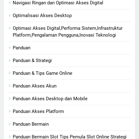
Navigasi Ringan dan Optimasi Akses Digital
Optimalisasi Akses Desktop
Optimasi Akses Digital,Performa Sistem,Infrastruktur
Platform,Pengalaman Pengguna,Inovasi Teknologi
Panduan
Panduan & Strategi
Panduan & Tips Game Online
Panduan Akses Akun
Panduan Akses Desktop dan Mobile
Panduan Akses Platform
Panduan Bermain
Panduan Bermain Slot Tips Pemula Slot Online Strategi