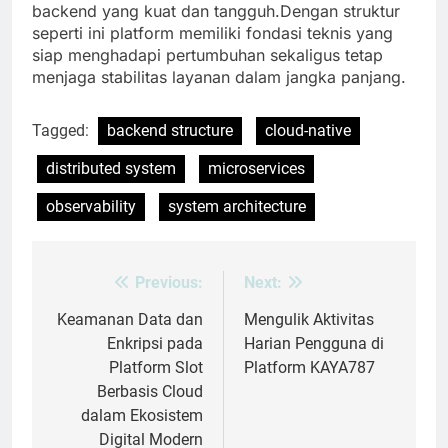
backend yang kuat dan tangguh.Dengan struktur
seperti ini platform memiliki fondasi teknis yang
siap menghadapi pertumbuhan sekaligus tetap
menjaga stabilitas layanan dalam jangka panjang.
Tagged:
backend structure
cloud-native
distributed system
microservices
observability
system architecture
Previous:
Next:
Post
navigation
Keamanan Data dan
Mengulik Aktivitas
Enkripsi pada
Harian Pengguna di
Platform Slot
Platform KAYA787
Berbasis Cloud
dalam Ekosistem
Digital Modern