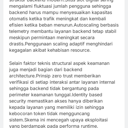
mengalami fluktuasi jumlah pengguna sehingga
backend harus mampu menyesuaikan kapasitas
otomatis ketika trafik meningkat dan kembali
efisien ketika beban menurun.Autoscaling berbasis
telemetry membantu layanan backend tetap stabil
meskipun permintaan meningkat secara
drastis.Penggunaan scaling adaptif menghindari
kegagalan akibat kehabisan resource.
Selain faktor teknis structural aspek keamanan
juga menjadi bagian dari backend
architecture.Prinsip zero trust memberikan
verifikasi di setiap interaksi antar layanan internal
sehingga backend tidak bergantung pada
perimeter keamanan tunggal.Identity based
security memastikan akses hanya diberikan
kepada layanan yang memiliki izin sehingga
kebocoran token tidak mengguncang
sistem.Skema ini mencegah upaya eksploitasi
yang berdampak pada performa runtime.