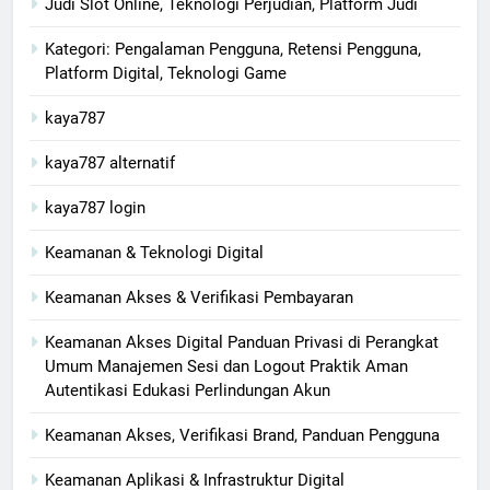
Judi Slot Online, Teknologi Perjudian, Platform Judi
Kategori: Pengalaman Pengguna, Retensi Pengguna,
Platform Digital, Teknologi Game
kaya787
kaya787 alternatif
kaya787 login
Keamanan & Teknologi Digital
Keamanan Akses & Verifikasi Pembayaran
Keamanan Akses Digital Panduan Privasi di Perangkat
Umum Manajemen Sesi dan Logout Praktik Aman
Autentikasi Edukasi Perlindungan Akun
Keamanan Akses, Verifikasi Brand, Panduan Pengguna
Keamanan Aplikasi & Infrastruktur Digital