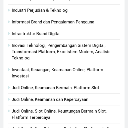
Industri Perjudian & Teknologi
Informasi Brand dan Pengalaman Pengguna
Infrastruktur Brand Digital
Inovasi Teknologi, Pengembangan Sistem Digital,
Transformasi Platform, Ekosistem Modern, Analisis
Teknologi
Investasi, Keuangan, Keamanan Online, Platform
Investasi
Judi Online, Keamanan Bermain, Platform Slot
Judi Online, Keamanan dan Kepercayaan
Judi Online, Slot Online, Keuntungan Bermain Slot,
Platform Terpercaya