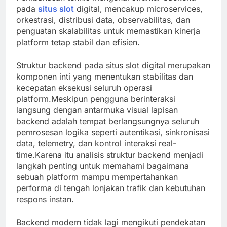
pada
situs slot
digital, mencakup microservices,
orkestrasi, distribusi data, observabilitas, dan
penguatan skalabilitas untuk memastikan kinerja
platform tetap stabil dan efisien.
Struktur backend pada situs slot digital merupakan
komponen inti yang menentukan stabilitas dan
kecepatan eksekusi seluruh operasi
platform.Meskipun pengguna berinteraksi
langsung dengan antarmuka visual lapisan
backend adalah tempat berlangsungnya seluruh
pemrosesan logika seperti autentikasi, sinkronisasi
data, telemetry, dan kontrol interaksi real-
time.Karena itu analisis struktur backend menjadi
langkah penting untuk memahami bagaimana
sebuah platform mampu mempertahankan
performa di tengah lonjakan trafik dan kebutuhan
respons instan.
Backend modern tidak lagi mengikuti pendekatan