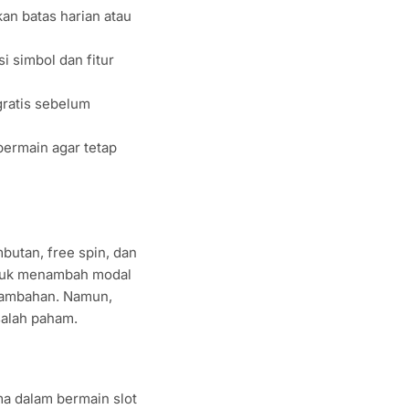
an batas harian atau
i simbol dan fitur
gratis sebelum
bermain agar tetap
butan, free spin, dan
ntuk menambah modal
 tambahan. Namun,
salah paham.
a dalam bermain slot