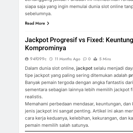
siapa saja yang ingin memulai dunia slot online ta
sebelumnya.
Read More
Jackpot Progresif vs Fixed: Keuntun
Komprominya
94f099c
11 Months Ago
0
5 Mins
Dalam dunia slot online,
jackpot
selalu menjadi day
tipe jackpot yang paling sering ditemukan adalah
pr
Banyak pemain tergoda dengan angka fantastis dari 
sementara sebagian lainnya lebih memilih jackpot f
realistis.
Memahami perbedaan mendasar, keuntungan, dan 
jenis jackpot ini sangat penting. Artikel ini akan
cara kerja keduanya, kelebihan, kekurangan, dan k
pemain memilih salah satunya.