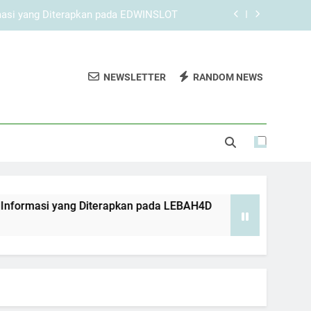
asi yang Diterapkan pada EDWINSLOT
rmasi yang Diterapkan pada LEBAH4D
ormasi yang Diterapkan pada KAYA787
NEWSLETTER
RANDOM NEWS
gin dan Tips Menjaga Keamanan Akun
rang Unik Yang Menambah Karakter Pada Penampilan Anda.
asi yang Diterapkan pada EDWINSLOT
rmasi yang Diterapkan pada LEBAH4D
ormasi yang Diterapkan pada KAYA787
ang Diterapkan pada LEBAH4D
Memahami Sistem Infor
3 Weeks Ago