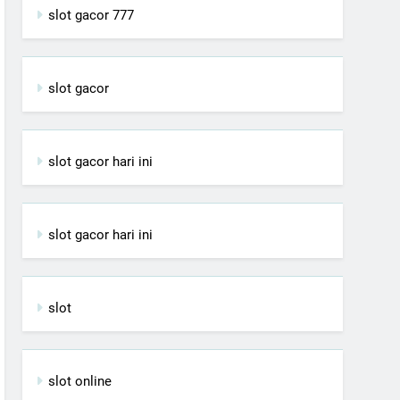
slot gacor 777
slot gacor
slot gacor hari ini
slot gacor hari ini
slot
slot online