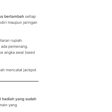
rus bertambah
setiap
ndiri maupun jaringan
iaran rupiah.
ga ada pemenang.
ke angka awal (seed
nah mencatat jackpot
ai hadiah yang sudah
emain yang