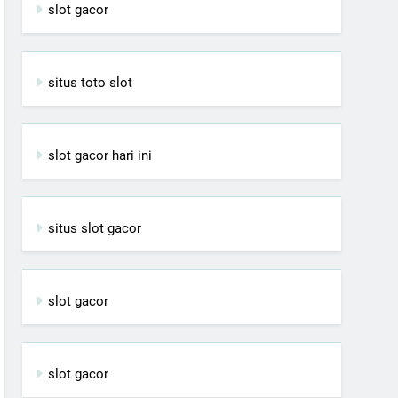
slot gacor
situs toto slot
slot gacor hari ini
situs slot gacor
slot gacor
slot gacor