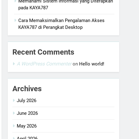
Memahami Sistem Informasi yang Diterapkan
pada KAYA787
Cara Memaksimalkan Pengalaman Akses
KAYA787 di Perangkat Desktop
Recent Comments
A WordPress Commenter
on
Hello world!
Archives
July 2026
June 2026
May 2026
April 2026