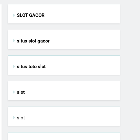
SLOT GACOR
situs slot gacor
situs toto slot
slot
slot