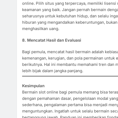
online. Pilih situs yang terpercaya, memiliki lisensi
keamanan yang baik. Jangan pernah bermain deng
seharusnya untuk kebutuhan hidup, dan selalu inga
hiburan yang mengandalkan keberuntungan, bukan 
menghasilkan uang.
8. Mencatat Hasil dan Evaluasi
Bagi pemula, mencatat hasil bermain adalah kebiasa
kemenangan, kerugian, dan pola permainan untuk ev
berikutnya. Hal ini membantu memahami tren dan
lebih bijak dalam jangka panjang.
Kesimpulan
Bermain slot online bagi pemula memang bisa teras
dengan pemahaman dasar, pengelolaan modal yang b
sederhana, pengalaman pertama bisa menjadi men
menguntungkan. Ingatlah untuk selalu bermain sec
bertanggung jawab. Panduan ini memberikan fondas