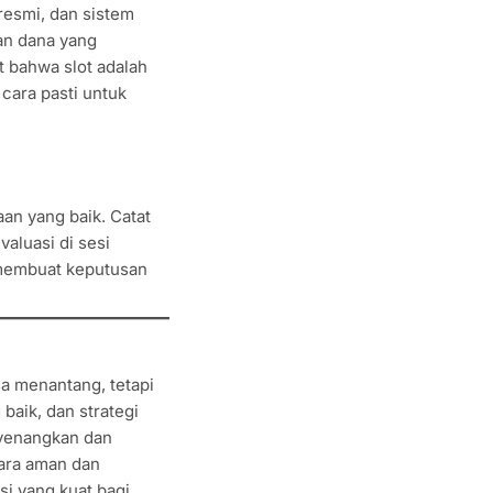
 resmi, dan sistem
an dana yang
t bahwa slot adalah
cara pasti untuk
an yang baik. Catat
aluasi di sesi
 membuat keputusan
a menantang, tetapi
aik, dan strategi
yenangkan dan
ara aman dan
i yang kuat bagi