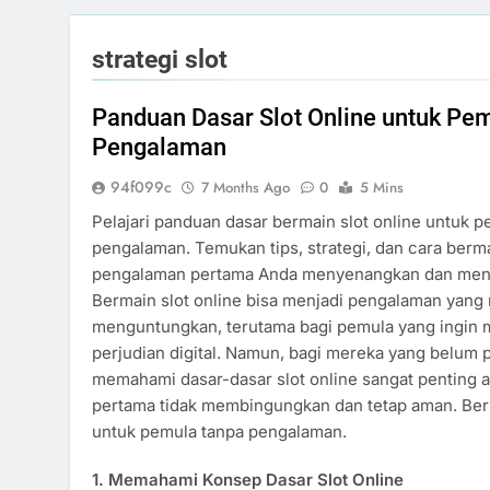
strategi slot
Panduan Dasar Slot Online untuk Pe
Pengalaman
94f099c
7 Months Ago
0
5 Mins
Pelajari panduan dasar bermain slot online untuk p
pengalaman. Temukan tips, strategi, dan cara berm
pengalaman pertama Anda menyenangkan dan men
Bermain slot online bisa menjadi pengalaman yan
menguntungkan, terutama bagi pemula yang ingin
perjudian digital. Namun, bagi mereka yang belum 
memahami dasar-dasar slot online sangat penting 
pertama tidak membingungkan dan tetap aman. Ber
untuk pemula tanpa pengalaman.
1. Memahami Konsep Dasar Slot Online