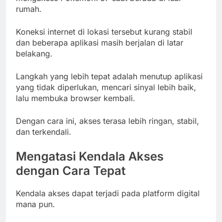
rumah.
Koneksi internet di lokasi tersebut kurang stabil
dan beberapa aplikasi masih berjalan di latar
belakang.
Langkah yang lebih tepat adalah menutup aplikasi
yang tidak diperlukan, mencari sinyal lebih baik,
lalu membuka browser kembali.
Dengan cara ini, akses terasa lebih ringan, stabil,
dan terkendali.
Mengatasi Kendala Akses
dengan Cara Tepat
Kendala akses dapat terjadi pada platform digital
mana pun.