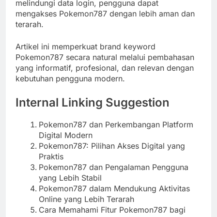
melindungi data login, pengguna dapat
mengakses Pokemon787 dengan lebih aman dan
terarah.
Artikel ini memperkuat brand keyword
Pokemon787 secara natural melalui pembahasan
yang informatif, profesional, dan relevan dengan
kebutuhan pengguna modern.
Internal Linking Suggestion
Pokemon787 dan Perkembangan Platform
Digital Modern
Pokemon787: Pilihan Akses Digital yang
Praktis
Pokemon787 dan Pengalaman Pengguna
yang Lebih Stabil
Pokemon787 dalam Mendukung Aktivitas
Online yang Lebih Terarah
Cara Memahami Fitur Pokemon787 bagi