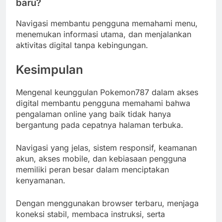
baru?
Navigasi membantu pengguna memahami menu,
menemukan informasi utama, dan menjalankan
aktivitas digital tanpa kebingungan.
Kesimpulan
Mengenal keunggulan Pokemon787 dalam akses
digital membantu pengguna memahami bahwa
pengalaman online yang baik tidak hanya
bergantung pada cepatnya halaman terbuka.
Navigasi yang jelas, sistem responsif, keamanan
akun, akses mobile, dan kebiasaan pengguna
memiliki peran besar dalam menciptakan
kenyamanan.
Dengan menggunakan browser terbaru, menjaga
koneksi stabil, membaca instruksi, serta