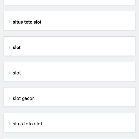
situs toto slot
slot
slot
slot gacor
situs toto slot