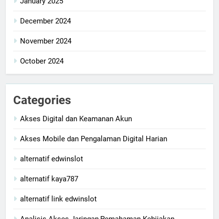
January 2025
December 2024
November 2024
October 2024
Categories
Akses Digital dan Keamanan Akun
Akses Mobile dan Pengalaman Digital Harian
alternatif edwinslot
alternatif kaya787
alternatif link edwinslot
Analisis Akses Jaringan,Pemahaman Kebijakan