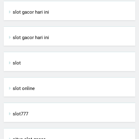
slot gacor hari ini
slot gacor hari ini
slot
slot online
slot777