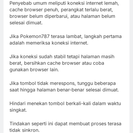
Penyebab umum meliputi koneksi internet lemah,
cache browser penuh, perangkat terlalu berat,
browser belum diperbarui, atau halaman belum
selesai dimuat.
Jika Pokemon787 terasa lambat, langkah pertama
adalah memeriksa koneksi internet.
Jika koneksi sudah stabil tetapi halaman masih
berat, bersihkan cache browser atau coba
gunakan browser lain.
Jika tombol tidak merespons, tunggu beberapa
saat hingga halaman benar-benar selesai dimuat.
Hindari menekan tombol berkali-kali dalam waktu
singkat.
Tindakan seperti ini dapat membuat proses terasa
tidak sinkron.