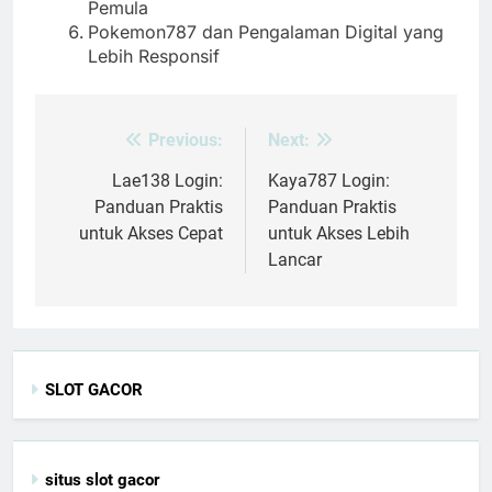
Pemula
Pokemon787 dan Pengalaman Digital yang
Lebih Responsif
Previous:
Next:
Post
navigation
Lae138 Login:
Kaya787 Login:
Panduan Praktis
Panduan Praktis
untuk Akses Cepat
untuk Akses Lebih
Lancar
SLOT GACOR
situs slot gacor