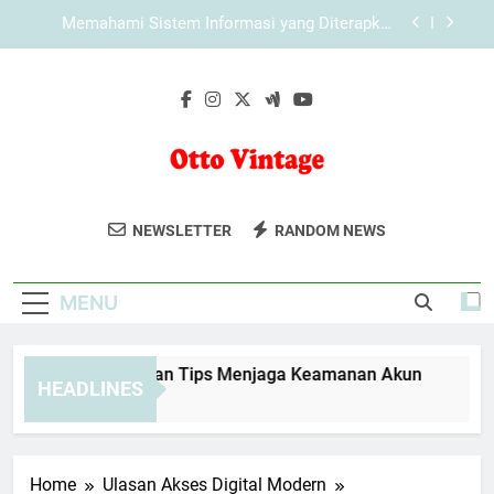
Skip
Memahami Sistem Informasi yang Diterapkan
to
pada LEBAH4D
content
Memahami Sistem Informasi yang Diterapkan
pada KAYA787
LEBAH4D Login dan Tips Menjaga Keamanan
Akun
Memahami Sistem Informasi yang Diterapkan
pada EDWINSLOT
Otto Vintage
Koleksi Produk Klasik Dan Gaya Vintage
Memahami Sistem Informasi yang Diterapkan
NEWSLETTER
RANDOM NEWS
pada LEBAH4D
Dari Otto Vintage. Temukan Barang Unik
Memahami Sistem Informasi yang Diterapkan
Yang Menambah Karakter Pada
pada KAYA787
MENU
Penampilan Anda.
EBAH4D Login dan Tips Menjaga Keamanan Akun
Memah
HEADLINES
Weeks Ago
3 Weeks
Home
Ulasan Akses Digital Modern