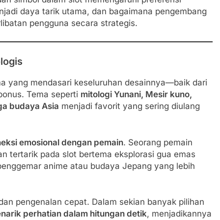
njadi daya tarik utama, dan bagaimana pengembang
ibatan pengguna secara strategis.
logis
ma yang mendasari keseluruhan desainnya—baik dari
r bonus. Tema seperti
mitologi Yunani, Mesir kuno,
gga budaya Asia
menjadi favorit yang sering diulang
eksi emosional dengan pemain
. Seorang pemain
n tertarik pada slot bertema eksplorasi gua emas
 penggemar anime atau budaya Jepang yang lebih
 dan pengenalan cepat. Dalam sekian banyak pilihan
narik perhatian dalam hitungan detik
, menjadikannya