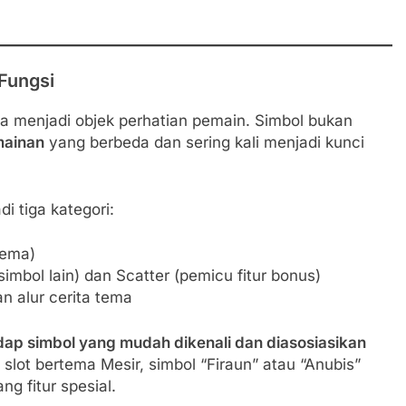
 Fungsi
ga menjadi objek perhatian pemain. Simbol bukan
mainan
yang berbeda dan sering kali menjadi kunci
i tiga kategori:
tema)
simbol lain) dan Scatter (pemicu fitur bonus)
n alur cerita tema
dap simbol yang mudah dikenali dan diasosiasikan
 slot bertema Mesir, simbol “Firaun” atau “Anubis”
g fitur spesial.