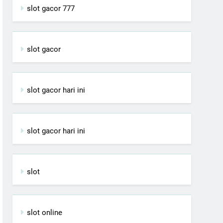
slot gacor 777
slot gacor
slot gacor hari ini
slot gacor hari ini
slot
slot online