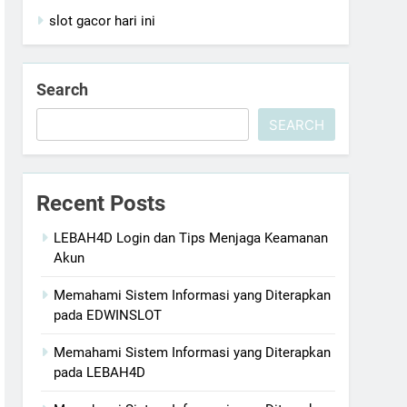
slot gacor hari ini
Search
SEARCH
Recent Posts
LEBAH4D Login dan Tips Menjaga Keamanan
Akun
Memahami Sistem Informasi yang Diterapkan
pada EDWINSLOT
Memahami Sistem Informasi yang Diterapkan
pada LEBAH4D