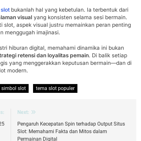
l
slot
bukanlah hal yang kebetulan. Ia terbentuk dari
laman visual
yang konsisten selama sesi bermain.
i slot, aspek visual justru memainkan peran penting
 menggugah imajinasi.
i hiburan digital, memahami dinamika ini bukan
trategi retensi dan loyalitas pemain
. Di balik setiap
kologis yang menggerakkan keputusan bermain—dan di
lot modern.
simbol slot
tema slot populer
s:
Next:
25
Pengaruh Kecepatan Spin terhadap Output Situs
Slot: Memahami Fakta dan Mitos dalam
Permainan Digital