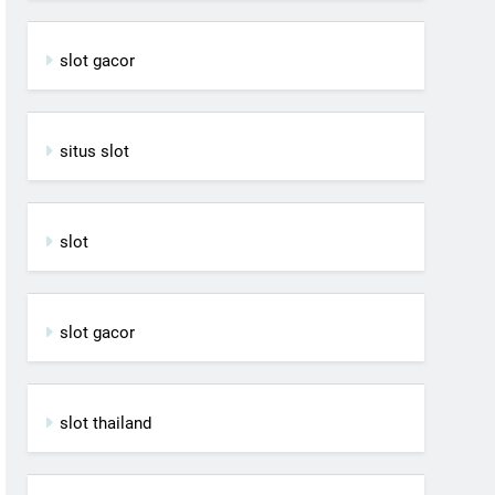
slot gacor
situs slot
slot
slot gacor
slot thailand