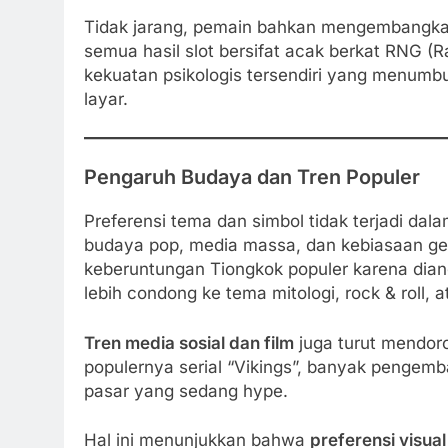
Tidak jarang, pemain bahkan mengembangk
semua hasil slot bersifat acak berkat RNG (
kekuatan psikologis tersendiri yang menumbu
layar.
Pengaruh Budaya dan Tren Populer
Preferensi tema dan simbol tidak terjadi da
budaya pop, media massa, dan kebiasaan geog
keberuntungan Tiongkok populer karena dia
lebih condong ke tema mitologi, rock & roll, a
Tren media sosial dan film
juga turut mendoro
populernya serial “Vikings”, banyak pengem
pasar yang sedang hype.
Hal ini menunjukkan bahwa
preferensi visua