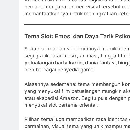
pemain, mengapa elemen visual tersebut me
memanfaatkannya untuk meningkatkan keterl
Tema Slot: Emosi dan Daya Tarik Psiko
Setiap permainan slot umumnya memiliki te
segi grafik, latar musik, animasi, hingga fitu
petualangan harta karun, dunia fantasi, hin
oleh berbagai penyedia game.
Alasannya sederhana: tema membangun
kon
yang menyukai film petualangan mungkin aka
atau ekspedisi Amazon. Begitu pula dengan
menyukai slot bertema oriental.
Pilihan tema juga memberikan rasa identitas
permainan, visual tema yang unik mampu
me