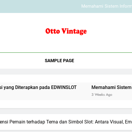
Memahami Sistem Inform
Memahami Sistem Info
Memahami Sistem Inf
o Vintage
LEBAH4D Lo
roduk Klasik Dan Gaya Vintage Dari Otto Vintage. Temukan Ba
Memahami Sistem Inform
SAMPLE PAGE
Memahami Sistem Info
Memahami Sistem Inf
rapkan pada EDWINSLOT
Memahami Sistem Informasi y
3 Weeks Ago
rensi Pemain terhadap Tema dan Simbol Slot: Antara Visual, Emo