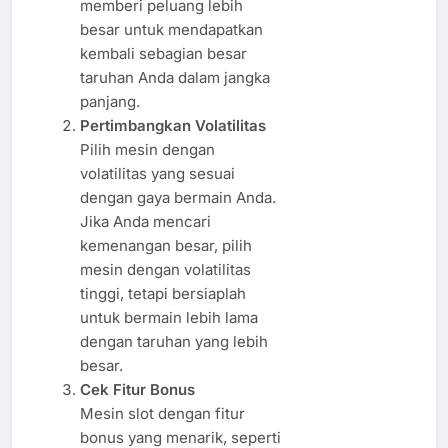
memberi peluang lebih
besar untuk mendapatkan
kembali sebagian besar
taruhan Anda dalam jangka
panjang.
Pertimbangkan Volatilitas
Pilih mesin dengan
volatilitas yang sesuai
dengan gaya bermain Anda.
Jika Anda mencari
kemenangan besar, pilih
mesin dengan volatilitas
tinggi, tetapi bersiaplah
untuk bermain lebih lama
dengan taruhan yang lebih
besar.
Cek Fitur Bonus
Mesin slot dengan fitur
bonus yang menarik, seperti