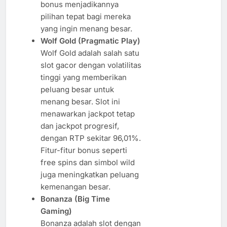
bonus menjadikannya
pilihan tepat bagi mereka
yang ingin menang besar.
Wolf Gold (Pragmatic Play)
Wolf Gold adalah salah satu
slot gacor dengan volatilitas
tinggi yang memberikan
peluang besar untuk
menang besar. Slot ini
menawarkan jackpot tetap
dan jackpot progresif,
dengan RTP sekitar 96,01%.
Fitur-fitur bonus seperti
free spins dan simbol wild
juga meningkatkan peluang
kemenangan besar.
Bonanza (Big Time
Gaming)
Bonanza adalah slot dengan