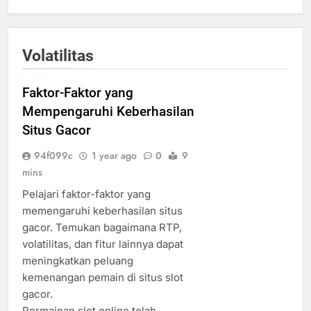
Volatilitas
Faktor-Faktor yang
Mempengaruhi Keberhasilan
Situs Gacor
94f099c
1 year ago
0
9
mins
Pelajari faktor-faktor yang
memengaruhi keberhasilan situs
gacor. Temukan bagaimana RTP,
volatilitas, dan fitur lainnya dapat
meningkatkan peluang
kemenangan pemain di situs slot
gacor.
Permainan slot online telah