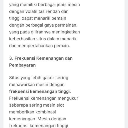
yang memiliki berbagai jenis mesin
dengan volatilitas rendah dan
tinggi dapat menarik pemain
dengan berbagai gaya permainan,
yang pada gilirannya meningkatkan
keberhasilan situs dalam menarik
dan mempertahankan pemain.
3.
Frekuensi Kemenangan dan
Pembayaran
Situs yang lebih gacor sering
menawarkan mesin dengan
frekuensi kemenangan tinggi
.
Frekuensi kemenangan mengukur
seberapa sering mesin slot
memberikan kombinasi
kemenangan. Mesin dengan
frekuensi kemenangan tinggi