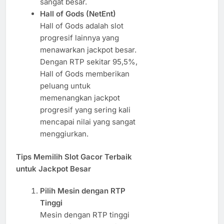
sangat besar.
Hall of Gods (NetEnt)
Hall of Gods adalah slot
progresif lainnya yang
menawarkan jackpot besar.
Dengan RTP sekitar 95,5%,
Hall of Gods memberikan
peluang untuk
memenangkan jackpot
progresif yang sering kali
mencapai nilai yang sangat
menggiurkan.
Tips Memilih Slot Gacor Terbaik
untuk Jackpot Besar
Pilih Mesin dengan RTP
Tinggi
Mesin dengan RTP tinggi