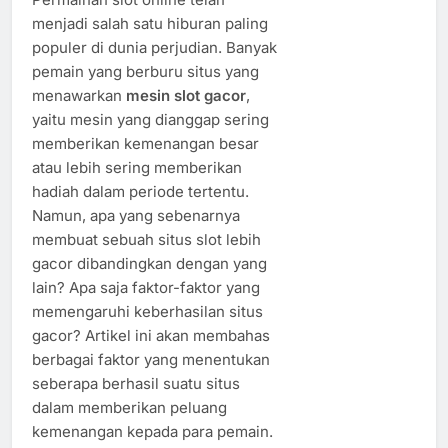
menjadi salah satu hiburan paling
populer di dunia perjudian. Banyak
pemain yang berburu situs yang
menawarkan
mesin slot gacor
,
yaitu mesin yang dianggap sering
memberikan kemenangan besar
atau lebih sering memberikan
hadiah dalam periode tertentu.
Namun, apa yang sebenarnya
membuat sebuah situs slot lebih
gacor dibandingkan dengan yang
lain? Apa saja faktor-faktor yang
memengaruhi keberhasilan situs
gacor? Artikel ini akan membahas
berbagai faktor yang menentukan
seberapa berhasil suatu situs
dalam memberikan peluang
kemenangan kepada para pemain.