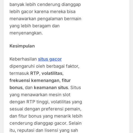
banyak lebih cenderung dianggap
lebih gacor karena mereka bisa
menawarkan pengalaman bermain
yang lebih beragam dan
menyenangkan.
Kesimpulan
Keberhasilan
situs gacor
dipengaruhi oleh berbagai faktor,
termasuk
RTP
,
volatilitas
,
frekuensi kemenangan
,
fitur
bonus
, dan
keamanan situs
. Situs
yang menawarkan mesin slot
dengan RTP tinggi, volatilitas yang
sesuai dengan preferensi pemain,
dan fitur bonus yang menarik lebih
cenderung dianggap gacor. Selain
itu, reputasi dan lisensi yang sah