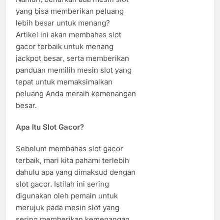
yang bisa memberikan peluang
lebih besar untuk menang?
Artikel ini akan membahas slot
gacor terbaik untuk menang
jackpot besar, serta memberikan
panduan memilih mesin slot yang
tepat untuk memaksimalkan
peluang Anda meraih kemenangan
besar.
Apa Itu Slot Gacor?
Sebelum membahas slot gacor
terbaik, mari kita pahami terlebih
dahulu apa yang dimaksud dengan
slot gacor. Istilah ini sering
digunakan oleh pemain untuk
merujuk pada mesin slot yang
sering memberikan kemenangan