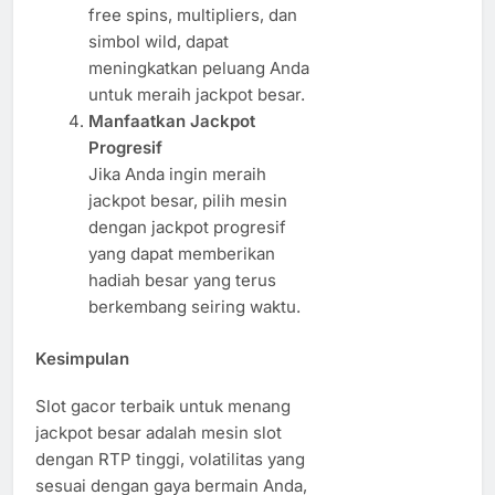
free spins, multipliers, dan
simbol wild, dapat
meningkatkan peluang Anda
untuk meraih jackpot besar.
Manfaatkan Jackpot
Progresif
Jika Anda ingin meraih
jackpot besar, pilih mesin
dengan jackpot progresif
yang dapat memberikan
hadiah besar yang terus
berkembang seiring waktu.
Kesimpulan
Slot gacor terbaik untuk menang
jackpot besar adalah mesin slot
dengan RTP tinggi, volatilitas yang
sesuai dengan gaya bermain Anda,