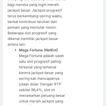
bagi mereka yang ingin meraih
jackpot besar. Jackpot progresif
terus berkembang seiring waktu,
berkat kontribusi taruhan dari
pemain yang memutar mesin.
Beberapa slot progresif yang
dikenal memiliki jackpot besar
antara lain:
Mega Fortune (NetEnt)
Mega Fortune adalah salah
satu slot progresif paling
terkenal yang terkenal
karena jackpot besar yang
sering kali mencapainya
jutaan dolar. Dengan RTP
sekitar 96,4%, slot ini
menawarkan peluang besar
untuk meraih jackpot yang