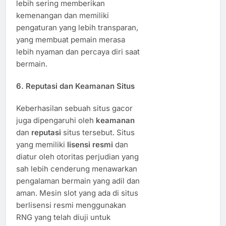
lebih sering memberikan
kemenangan dan memiliki
pengaturan yang lebih transparan,
yang membuat pemain merasa
lebih nyaman dan percaya diri saat
bermain.
6.
Reputasi dan Keamanan Situs
Keberhasilan sebuah situs gacor
juga dipengaruhi oleh
keamanan
dan
reputasi
situs tersebut. Situs
yang memiliki
lisensi resmi
dan
diatur oleh otoritas perjudian yang
sah lebih cenderung menawarkan
pengalaman bermain yang adil dan
aman. Mesin slot yang ada di situs
berlisensi resmi menggunakan
RNG yang telah diuji untuk