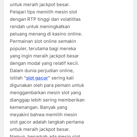
untuk meraih jackpot besar.
Pelajari tips memilih mesin slot
dengan RTP tinggi dan volatilitas
rendah untuk meningkatkan
peluang menang di kasino online.
Permainan slot online semakin
populer, terutama bagi mereka
yang ingin meraih jackpot besar
dengan modal yang relatif kecil.
Dalam dunia perjudian online,
istilah “
slot gacor
” sering kali
digunakan oleh para pemain untuk
menggambarkan mesin slot yang
dianggap lebih sering memberikan
kemenangan. Banyak yang
meyakini bahwa memilih mesin
slot gacor adalah langkah pertama
untuk meraih jackpot besar.
Namun, benarkah ada mesin slot