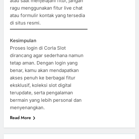
atau saat menjelajahi fitur, jangan
ragu menggunakan fitur live chat
atau formulir kontak yang tersedia
di situs resmi.
Kesimpulan
Proses login di Corla Slot
dirancang agar sederhana namun
tetap aman. Dengan login yang
benar, kamu akan mendapatkan
akses penuh ke berbagai fitur
eksklusif, koleksi slot digital
terupdate, serta pengalaman
bermain yang lebih personal dan
menyenangkan.
Read More