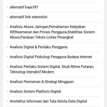
alternatif kaya787
alternatif link edwinslot
Analisis Akses Jaringan,Pemahaman Kebijakan
ISP,Keamanan dan Privasi Pengguna,Stabilitas Sistem
Akses,Panduan Teknis Lintas Perangkat
Analisis Digital & Perilaku Pengguna
Analisis Digital Psikologi Pengguna Budaya Internet
Analisis Perilaku Sistem Digital, Studi Ritme Putaran,
Teknologi Interaktif Modern
Analisis Permainan & Strategi Mingguan
Analisis Sistem Platform Digital
Arsitektur Informasi dan Tata Kelola Data Digital