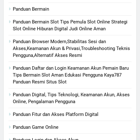
Panduan Bermain
Panduan Bermain Slot Tips Pemula Slot Online Strategi
Slot Online Hiburan Digital Judi Online Aman
Panduan Browser Modern,Stabilitas Sesi dan
Akses,Keamanan Akun & Privasi,Troubleshooting Teknis
Pengguna,Alternatif Akses Resmi
Panduan Daftar dan Login Keamanan Akun Pemain Baru
Tips Bermain Slot Aman Edukasi Pengguna Kaya787
Panduan Resmi Situs Slot
Panduan Digital, Tips Teknologi, Keamanan Akun, Akses
Online, Pengalaman Pengguna
Panduan Fitur dan Akses Platform Digital
Panduan Game Online
Panduan Login dan Akses Akun