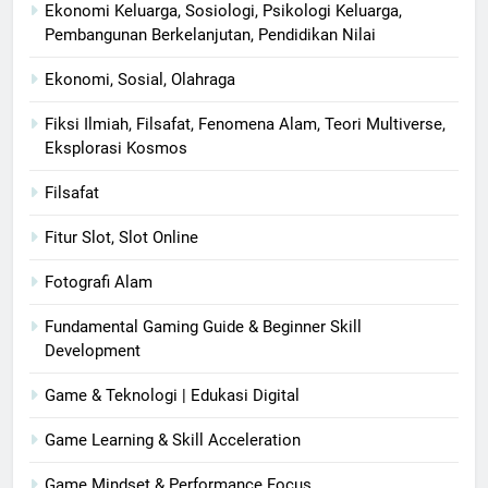
Ekonomi Keluarga, Sosiologi, Psikologi Keluarga,
Pembangunan Berkelanjutan, Pendidikan Nilai
Ekonomi, Sosial, Olahraga
Fiksi Ilmiah, Filsafat, Fenomena Alam, Teori Multiverse,
Eksplorasi Kosmos
Filsafat
Fitur Slot, Slot Online
Fotografi Alam
Fundamental Gaming Guide & Beginner Skill
Development
Game & Teknologi | Edukasi Digital
Game Learning & Skill Acceleration
Game Mindset & Performance Focus