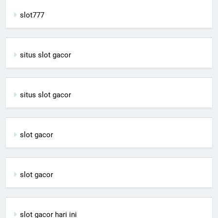
slot777
situs slot gacor
situs slot gacor
slot gacor
slot gacor
slot gacor hari ini