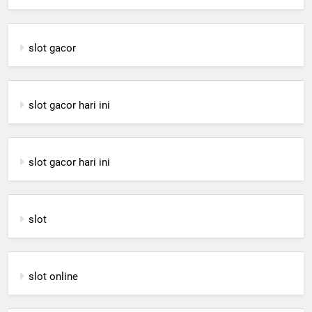
slot gacor
slot gacor hari ini
slot gacor hari ini
slot
slot online