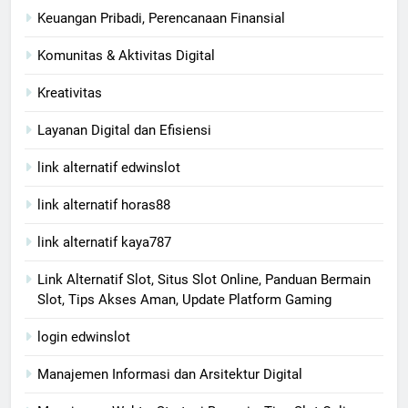
Keuangan Pribadi, Perencanaan Finansial
Komunitas & Aktivitas Digital
Kreativitas
Layanan Digital dan Efisiensi
link alternatif edwinslot
link alternatif horas88
link alternatif kaya787
Link Alternatif Slot, Situs Slot Online, Panduan Bermain
Slot, Tips Akses Aman, Update Platform Gaming
login edwinslot
Manajemen Informasi dan Arsitektur Digital