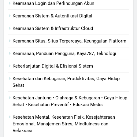
Keamanan Login dan Perlindungan Akun
Keamanan Sistem & Autentikasi Digital
Keamanan Sistem & Infrastruktur Cloud
Keamanan Situs, Situs Terpercaya, Keunggulan Platform
Keamanan, Panduan Pengguna, Kaya787, Teknologi
Keberlanjutan Digital & Efisiensi Sistem
Kesehatan dan Kebugaran, Produktivitas, Gaya Hidup
Sehat
Kesehatan Jantung • Olahraga & Kebugaran • Gaya Hidup
Sehat • Kesehatan Preventif • Edukasi Medis
Kesehatan Mental, Kesehatan Fisik, Kesejahteraan
Emosional, Manajemen Stres, Mindfulness dan
Relaksasi