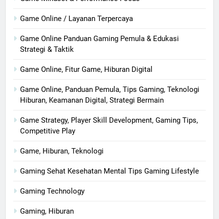
Game Online / Layanan Terpercaya
Game Online Panduan Gaming Pemula & Edukasi
Strategi & Taktik
Game Online, Fitur Game, Hiburan Digital
Game Online, Panduan Pemula, Tips Gaming, Teknologi
Hiburan, Keamanan Digital, Strategi Bermain
Game Strategy, Player Skill Development, Gaming Tips,
Competitive Play
Game, Hiburan, Teknologi
Gaming Sehat Kesehatan Mental Tips Gaming Lifestyle
Gaming Technology
Gaming, Hiburan