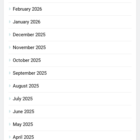
February 2026
January 2026
December 2025
November 2025
October 2025
September 2025
August 2025
July 2025
June 2025
May 2025
April 2025