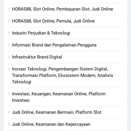
HORAS88, Slot Online, Pembayaran Slot, Judi Online
HORAS88, Slot Online, Pemula, Judi Online
Industri Perjudian & Teknologi
Informasi Brand dan Pengalaman Pengguna
Infrastruktur Brand Digital
Inovasi Teknologi, Pengembangan Sistem Digital,
Transformasi Platform, Ekosistem Modern, Analisis
Teknologi
Investasi, Keuangan, Keamanan Online, Platform
Investasi
Judi Online, Keamanan Bermain, Platform Slot
Judi Online, Keamanan dan Kepercayaan