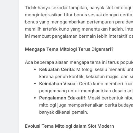
Tidak hanya sekadar tampilan, banyak slot mitologi
mengintegrasikan fitur bonus sesuai dengan cerita.
bonus yang menggambarkan pertempuran para dew
memilih artefak kuno yang menentukan hadiah. Integ
ini membuat pengalaman bermain lebih interaktif d
Mengapa Tema Mitologi Terus Digemari?
Ada beberapa alasan mengapa tema ini terus popul
Kekuatan Cerita
: Mitologi selalu menarik un
karena penuh konflik, kekuatan magis, dan s
Keindahan Visual
: Cerita kuno memberi ruan
pengembang untuk menghadirkan desain art
Pengalaman Edukatif
: Meski berbentuk hibu
mitologi juga memperkenalkan cerita buday
banyak dikenal pemain.
Evolusi Tema Mitologi dalam Slot Modern