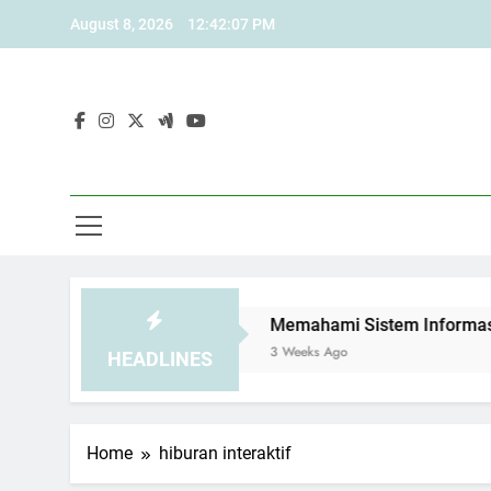
Skip
August 8, 2026
12:42:08 PM
to
content
Ott
Koleksi P
 Keamanan Akun
Memahami Sistem Informasi yang Dit
3 Weeks Ago
HEADLINES
Home
hiburan interaktif