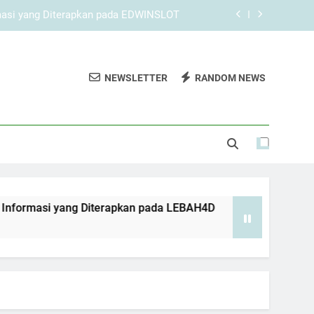
asi yang Diterapkan pada EDWINSLOT
rmasi yang Diterapkan pada LEBAH4D
ormasi yang Diterapkan pada KAYA787
NEWSLETTER
RANDOM NEWS
gin dan Tips Menjaga Keamanan Akun
rang Unik Yang Menambah Karakter Pada Penampilan Anda.
asi yang Diterapkan pada EDWINSLOT
rmasi yang Diterapkan pada LEBAH4D
ormasi yang Diterapkan pada KAYA787
ang Diterapkan pada LEBAH4D
Memahami Sistem Infor
3 Weeks Ago