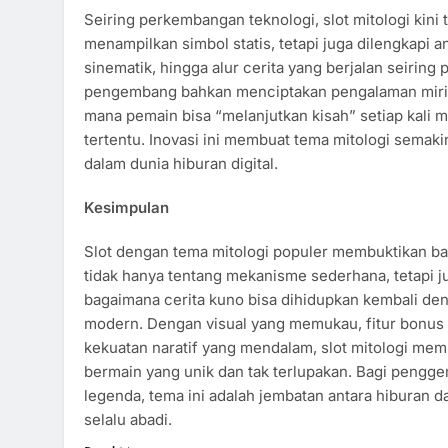
Seiring perkembangan teknologi, slot mitologi kini 
menampilkan simbol statis, tetapi juga dilengkapi a
sinematik, hingga alur cerita yang berjalan seirin
pengembang bahkan menciptakan pengalaman mirip
mana pemain bisa “melanjutkan kisah” setiap kali 
tertentu. Inovasi ini membuat tema mitologi semaki
dalam dunia hiburan digital.
Kesimpulan
Slot dengan tema mitologi populer membuktikan ba
tidak hanya tentang mekanisme sederhana, tetapi j
bagaimana cerita kuno bisa dihidupkan kembali de
modern. Dengan visual yang memukau, fitur bonus i
kekuatan naratif yang mendalam, slot mitologi me
bermain yang unik dan tak terlupakan. Bagi pengg
legenda, tema ini adalah jembatan antara hiburan da
selalu abadi.