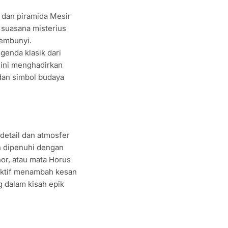
, dan piramida Mesir
 suasana misterius
sembunyi.
genda klasik dari
 ini menghadirkan
dan simbol budaya
 detail dan atmosfer
an dipenuhi dengan
hor, atau mata Horus
 aktif menambah kesan
g dalam kisah epik