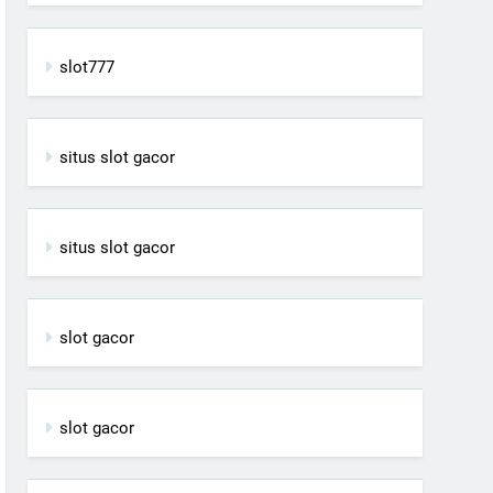
slot777
situs slot gacor
situs slot gacor
slot gacor
slot gacor