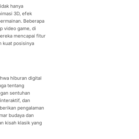
tidak hanya
nimasi 3D, efek
g permainan. Beberapa
 video game, di
mereka mencapai fitur
n kuat posisinya
hwa hiburan digital
uga tentang
ngan sentuhan
nteraktif, dan
mberikan pengalaman
emar budaya dan
n kisah klasik yang