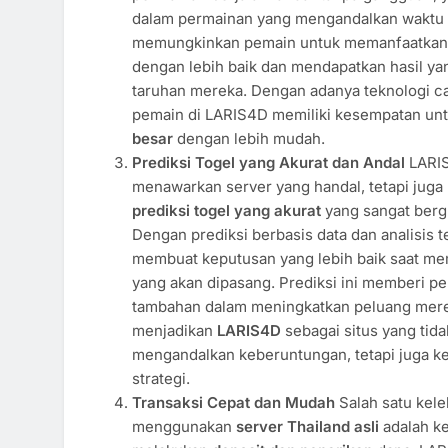
dalam permainan yang mengandalkan waktu d
memungkinkan pemain untuk memanfaatkan 
dengan lebih baik dan mendapatkan hasil ya
taruhan mereka. Dengan adanya teknologi can
pemain di LARIS4D memiliki kesempatan un
besar
dengan lebih mudah.
Prediksi Togel yang Akurat dan Andal
LARIS
menawarkan server yang handal, tetapi jug
prediksi togel yang akurat
yang sangat berg
Dengan prediksi berbasis data dan analisis t
membuat keputusan yang lebih baik saat me
yang akan dipasang. Prediksi ini memberi p
tambahan dalam meningkatkan peluang mer
menjadikan
LARIS4D
sebagai situs yang tid
mengandalkan keberuntungan, tetapi juga k
strategi.
Transaksi Cepat dan Mudah
Salah satu kele
menggunakan
server Thailand asli
adalah k