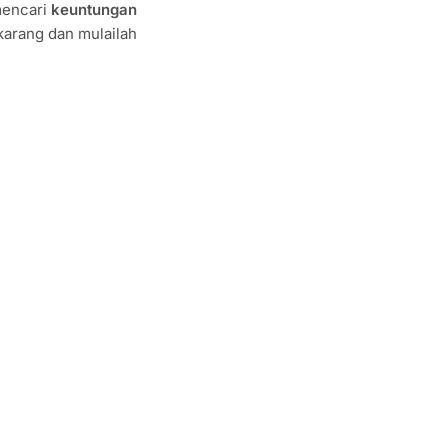
mencari
keuntungan
karang dan mulailah