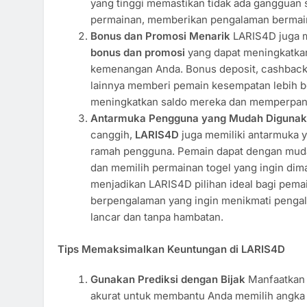
yang tinggi memastikan tidak ada gangguan
permainan, memberikan pengalaman bermain 
Bonus dan Promosi Menarik
LARIS4D juga 
bonus dan promosi
yang dapat meningkatka
kemenangan Anda. Bonus deposit, cashback
lainnya memberi pemain kesempatan lebih b
meningkatkan saldo mereka dan memperpan
Antarmuka Pengguna yang Mudah Diguna
canggih,
LARIS4D
juga memiliki antarmuka 
ramah pengguna. Pemain dapat dengan muda
dan memilih permainan togel yang ingin dimai
menjadikan LARIS4D pilihan ideal bagi pem
berpengalaman yang ingin menikmati penga
lancar dan tanpa hambatan.
Tips Memaksimalkan Keuntungan di LARIS4D
Gunakan Prediksi dengan Bijak
Manfaatka
akurat untuk membantu Anda memilih angka 