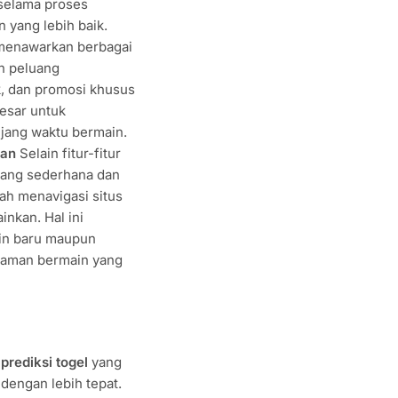
 selama proses
yang lebih baik.
menawarkan berbagai
n peluang
, dan promosi khusus
esar untuk
jang waktu bermain.
kan
Selain fitur-fitur
yang sederhana dan
h menavigasi situs
nkan. Hal ini
ain baru maupun
laman bermain yang
n
prediksi togel
yang
dengan lebih tepat.