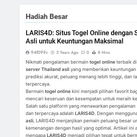
Hadiah Besar
LARIS4D: Situs Togel Online dengan 
Asli untuk Keuntungan Maksimal
94f099c
2 Years Ago
0
8 Mins
Nikmati pengalaman bermain
togel online
terbaik d
server Thailand asli
yang memberikan keuntungan 
prediksi akurat, peluang menang lebih tinggi, dan 
terpercaya.
Bermain
togel online
kini menjadi pilihan favorit b
mencari keseruan dan kesempatan untuk meraih ke
Salah satu platform yang menawarkan pengalaman b
dan terpercaya adalah
LARIS4D
. Dengan menggun
asli
, LARIS4D menjanjikan pemain peluang besar u
kemenangan dengan hasil yang optimal. Artikel in
mengapa
LARIS4D
menjadi pilihan tepat untuk berm