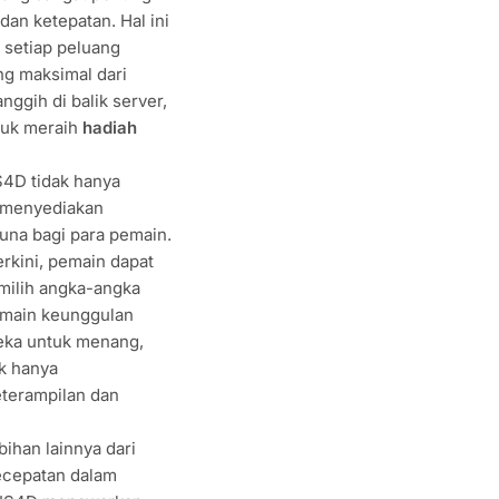
an ketepatan. Hal ini
setiap peluang
ng maksimal dari
ggih di balik server,
tuk meraih
hadiah
4D tidak hanya
a menyediakan
una bagi para pemain.
erkini, pemain dapat
milih angka-angka
emain keunggulan
eka untuk menang,
ak hanya
eterampilan dan
bihan lainnya dari
ecepatan dalam