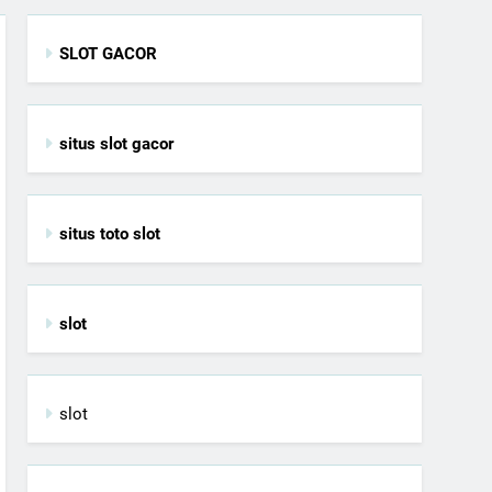
SLOT GACOR
situs slot gacor
situs toto slot
slot
slot