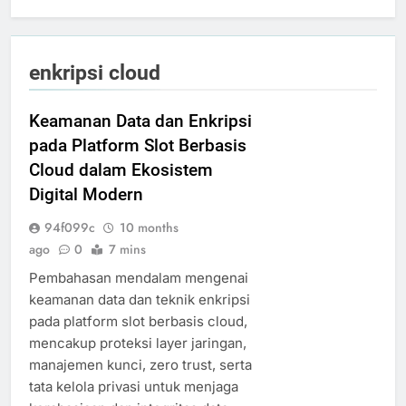
enkripsi cloud
Keamanan Data dan Enkripsi
pada Platform Slot Berbasis
Cloud dalam Ekosistem
Digital Modern
94f099c
10 months
ago
0
7 mins
Pembahasan mendalam mengenai
keamanan data dan teknik enkripsi
pada platform slot berbasis cloud,
mencakup proteksi layer jaringan,
manajemen kunci, zero trust, serta
tata kelola privasi untuk menjaga