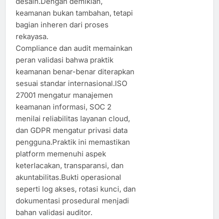
desain.Dengan demikian,
keamanan bukan tambahan, tetapi
bagian inheren dari proses
rekayasa.
Compliance dan audit memainkan
peran validasi bahwa praktik
keamanan benar-benar diterapkan
sesuai standar internasional.ISO
27001 mengatur manajemen
keamanan informasi, SOC 2
menilai reliabilitas layanan cloud,
dan GDPR mengatur privasi data
pengguna.Praktik ini memastikan
platform memenuhi aspek
keterlacakan, transparansi, dan
akuntabilitas.Bukti operasional
seperti log akses, rotasi kunci, dan
dokumentasi prosedural menjadi
bahan validasi auditor.