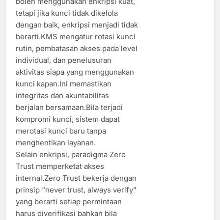
boleh menggunakan enkripsi kuat,
tetapi jika kunci tidak dikelola
dengan baik, enkripsi menjadi tidak
berarti.KMS mengatur rotasi kunci
rutin, pembatasan akses pada level
individual, dan penelusuran
aktivitas siapa yang menggunakan
kunci kapan.Ini memastikan
integritas dan akuntabilitas
berjalan bersamaan.Bila terjadi
kompromi kunci, sistem dapat
merotasi kunci baru tanpa
menghentikan layanan.
Selain enkripsi, paradigma Zero
Trust memperketat akses
internal.Zero Trust bekerja dengan
prinsip “never trust, always verify”
yang berarti setiap permintaan
harus diverifikasi bahkan bila