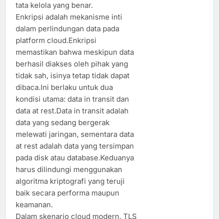
tata kelola yang benar.
Enkripsi adalah mekanisme inti
dalam perlindungan data pada
platform cloud.Enkripsi
memastikan bahwa meskipun data
berhasil diakses oleh pihak yang
tidak sah, isinya tetap tidak dapat
dibaca.Ini berlaku untuk dua
kondisi utama: data in transit dan
data at rest.Data in transit adalah
data yang sedang bergerak
melewati jaringan, sementara data
at rest adalah data yang tersimpan
pada disk atau database.Keduanya
harus dilindungi menggunakan
algoritma kriptografi yang teruji
baik secara performa maupun
keamanan.
Dalam skenario cloud modern, TLS