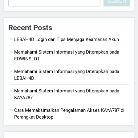
SEARCH
Recent Posts
LEBAH4D Login dan Tips Menjaga Keamanan Akun
Memahami Sistem Informasi yang Diterapkan pada
EDWINSLOT
Memahami Sistem Informasi yang Diterapkan pada
LEBAH4D
Memahami Sistem Informasi yang Diterapkan pada
KAYA787
Cara Memaksimalkan Pengalaman Akses KAYA787 di
Perangkat Desktop