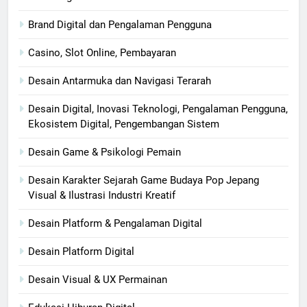
Brand Digital dan Pengalaman Pengguna
Casino, Slot Online, Pembayaran
Desain Antarmuka dan Navigasi Terarah
Desain Digital, Inovasi Teknologi, Pengalaman Pengguna,
Ekosistem Digital, Pengembangan Sistem
Desain Game & Psikologi Pemain
Desain Karakter Sejarah Game Budaya Pop Jepang
Visual & Ilustrasi Industri Kreatif
Desain Platform & Pengalaman Digital
Desain Platform Digital
Desain Visual & UX Permainan