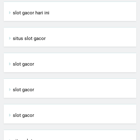
slot gacor hari ini
situs slot gacor
slot gacor
slot gacor
slot gacor