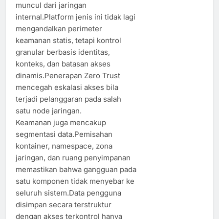
muncul dari jaringan
internal.Platform jenis ini tidak lagi
mengandalkan perimeter
keamanan statis, tetapi kontrol
granular berbasis identitas,
konteks, dan batasan akses
dinamis.Penerapan Zero Trust
mencegah eskalasi akses bila
terjadi pelanggaran pada salah
satu node jaringan.
Keamanan juga mencakup
segmentasi data.Pemisahan
kontainer, namespace, zona
jaringan, dan ruang penyimpanan
memastikan bahwa gangguan pada
satu komponen tidak menyebar ke
seluruh sistem.Data pengguna
disimpan secara terstruktur
dengan akses terkontrol hanya