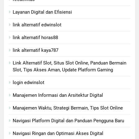
Layanan Digital dan Efisiensi
link alternatif edwinslot
link alternatif horas88
link alternatif kaya787
Link Alternatif Slot, Situs Slot Online, Panduan Bermain
Slot, Tips Akses Aman, Update Platform Gaming
login edwinslot
Manajemen Informasi dan Arsitektur Digital
Manajemen Waktu, Strategi Bermain, Tips Slot Online
Navigasi Platform Digital dan Panduan Pengguna Baru
Navigasi Ringan dan Optimasi Akses Digital