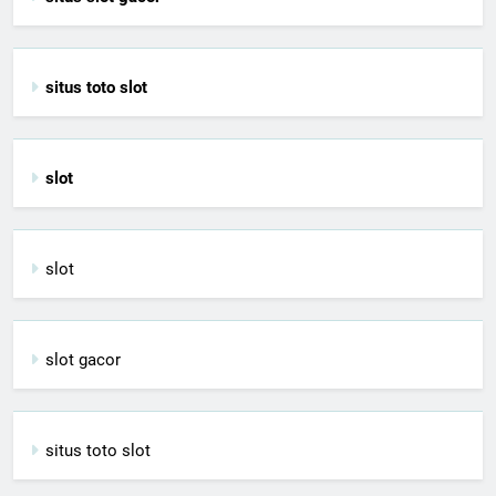
situs toto slot
slot
slot
slot gacor
situs toto slot