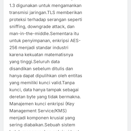
1.3 digunakan untuk mengamankan
transmisi jaringan.TLS memberikan
proteksi terhadap serangan seperti
sniffing, downgrade attack, dan
man-in-the-middle.Sementara itu
untuk penyimpanan, enkripsi AES-
256 menjadi standar industri
karena kekuatan matematisnya
yang tinggi.Seluruh data
disandikan sebelum ditulis dan
hanya dapat dipulihkan oleh entitas
yang memiliki kunci valid.Tanpa
kunci, data hanya tampak sebagai
deretan byte yang tidak bermakna.
Manajemen kunci enkripsi (Key
Management Service/KMS)
menjadi komponen krusial yang
sering diabaikan.Sebuah sistem