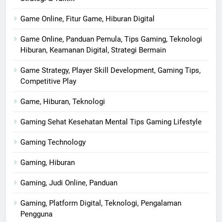
Game Online, Fitur Game, Hiburan Digital
Game Online, Panduan Pemula, Tips Gaming, Teknologi
Hiburan, Keamanan Digital, Strategi Bermain
Game Strategy, Player Skill Development, Gaming Tips,
Competitive Play
Game, Hiburan, Teknologi
Gaming Sehat Kesehatan Mental Tips Gaming Lifestyle
Gaming Technology
Gaming, Hiburan
Gaming, Judi Online, Panduan
Gaming, Platform Digital, Teknologi, Pengalaman
Pengguna