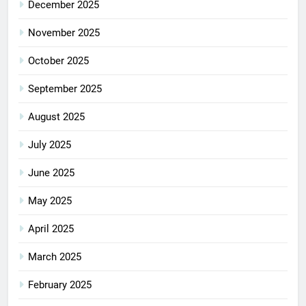
December 2025
November 2025
October 2025
September 2025
August 2025
July 2025
June 2025
May 2025
April 2025
March 2025
February 2025