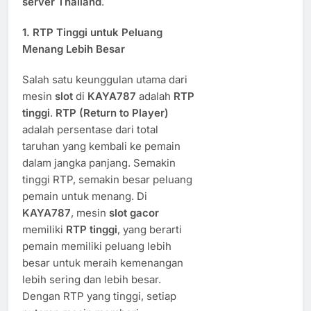
server Thailand
.
1.
RTP Tinggi untuk Peluang
Menang Lebih Besar
Salah satu keunggulan utama dari
mesin
slot
di
KAYA787
adalah
RTP
tinggi
.
RTP (Return to Player)
adalah persentase dari total
taruhan yang kembali ke pemain
dalam jangka panjang. Semakin
tinggi RTP, semakin besar peluang
pemain untuk menang. Di
KAYA787
, mesin
slot gacor
memiliki
RTP tinggi
, yang berarti
pemain memiliki peluang lebih
besar untuk meraih kemenangan
lebih sering dan lebih besar.
Dengan RTP yang tinggi, setiap