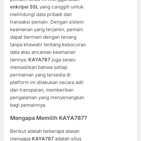
enkripsi SSL
yang canggih untuk
melindungi data pribadi dan
transaksi pemain. Dengan sistem
keamanan yang terjamin, pemain
dapat bermain dengan tenang
tanpa khawatir tentang kebocoran
data atau ancaman keamanan
lainnya.
KAYA787
juga selalu
memastikan bahwa setiap
permainan yang tersedia di
platform ini dilakukan secara adil
dan transparan, memberikan
pengalaman yang menyenangkan
bagi pemainnya.
Mengapa Memilih KAYA787?
Berikut adalah beberapa alasan
mengapa
KAYA787
adalah situs