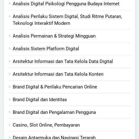
Analisis Digital Psikologi Pengguna Budaya Internet
Analisis Perilaku Sistem Digital, Studi Ritme Putaran,
Teknologi Interaktif Modern
Analisis Permainan & Strategi Mingguan
Analisis Sistem Platform Digital
Arsitektur Informasi dan Tata Kelola Data Digital
Arsitektur Informasi dan Tata Kelola Konten
Brand Digital & Perilaku Pencarian Online
Brand Digital dan Identitas
Brand Digital dan Pengalaman Pengguna
Casino, Slot Online, Pembayaran
Desain Antarmuka dan Navigasi Terarah