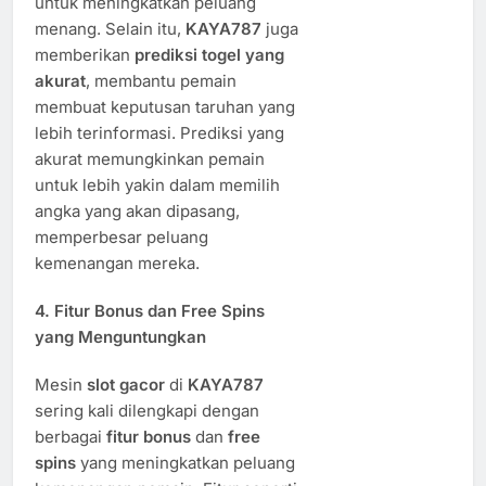
untuk meningkatkan peluang
menang. Selain itu,
KAYA787
juga
memberikan
prediksi togel yang
akurat
, membantu pemain
membuat keputusan taruhan yang
lebih terinformasi. Prediksi yang
akurat memungkinkan pemain
untuk lebih yakin dalam memilih
angka yang akan dipasang,
memperbesar peluang
kemenangan mereka.
4.
Fitur Bonus dan Free Spins
yang Menguntungkan
Mesin
slot gacor
di
KAYA787
sering kali dilengkapi dengan
berbagai
fitur bonus
dan
free
spins
yang meningkatkan peluang