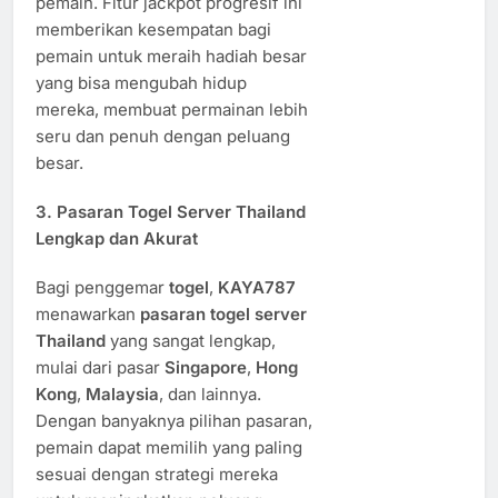
pemain. Fitur jackpot progresif ini
memberikan kesempatan bagi
pemain untuk meraih hadiah besar
yang bisa mengubah hidup
mereka, membuat permainan lebih
seru dan penuh dengan peluang
besar.
3.
Pasaran Togel Server Thailand
Lengkap dan Akurat
Bagi penggemar
togel
,
KAYA787
menawarkan
pasaran togel server
Thailand
yang sangat lengkap,
mulai dari pasar
Singapore
,
Hong
Kong
,
Malaysia
, dan lainnya.
Dengan banyaknya pilihan pasaran,
pemain dapat memilih yang paling
sesuai dengan strategi mereka