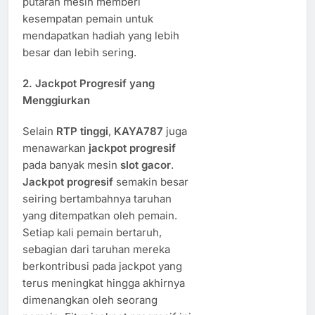
putaran mesin memberi
kesempatan pemain untuk
mendapatkan hadiah yang lebih
besar dan lebih sering.
2.
Jackpot Progresif yang
Menggiurkan
Selain
RTP tinggi
,
KAYA787
juga
menawarkan
jackpot progresif
pada banyak mesin
slot gacor
.
Jackpot progresif
semakin besar
seiring bertambahnya taruhan
yang ditempatkan oleh pemain.
Setiap kali pemain bertaruh,
sebagian dari taruhan mereka
berkontribusi pada jackpot yang
terus meningkat hingga akhirnya
dimenangkan oleh seorang