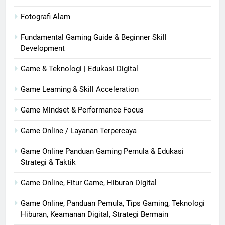
Fotografi Alam
Fundamental Gaming Guide & Beginner Skill
Development
Game & Teknologi | Edukasi Digital
Game Learning & Skill Acceleration
Game Mindset & Performance Focus
Game Online / Layanan Terpercaya
Game Online Panduan Gaming Pemula & Edukasi
Strategi & Taktik
Game Online, Fitur Game, Hiburan Digital
Game Online, Panduan Pemula, Tips Gaming, Teknologi
Hiburan, Keamanan Digital, Strategi Bermain