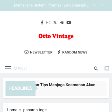
Skip
Memahami Sistem Informasi yang Diterapkan
to
pada LEBAH4D
content
Memahami Sistem Informasi yang Diterapkan
pada KAYA787
LEBAH4D Login dan Tips Menjaga Keamanan
Akun
Memahami Sistem Informasi yang Diterapkan
pada EDWINSLOT
Otto Vintage
Koleksi Produk Klasik Dan Gaya Vintage
Memahami Sistem Informasi yang Diterapkan
NEWSLETTER
RANDOM NEWS
pada LEBAH4D
Dari Otto Vintage. Temukan Barang Unik
Memahami Sistem Informasi yang Diterapkan
Yang Menambah Karakter Pada
pada KAYA787
MENU
Penampilan Anda.
EBAH4D Login dan Tips Menjaga Keamanan Akun
Mema
HEADLINES
 Weeks Ago
2 Week
Home
pasaran togel