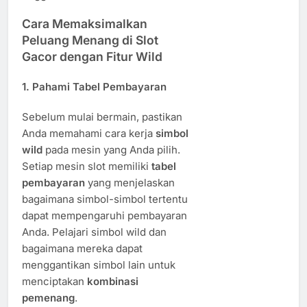
Cara Memaksimalkan
Peluang Menang di Slot
Gacor dengan Fitur Wild
1.
Pahami Tabel Pembayaran
Sebelum mulai bermain, pastikan
Anda memahami cara kerja
simbol
wild
pada mesin yang Anda pilih.
Setiap mesin slot memiliki
tabel
pembayaran
yang menjelaskan
bagaimana simbol-simbol tertentu
dapat mempengaruhi pembayaran
Anda. Pelajari simbol wild dan
bagaimana mereka dapat
menggantikan simbol lain untuk
menciptakan
kombinasi
pemenang
.