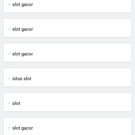
slot gacor
slot gacor
slot gacor
situs slot
slot
slot gacor