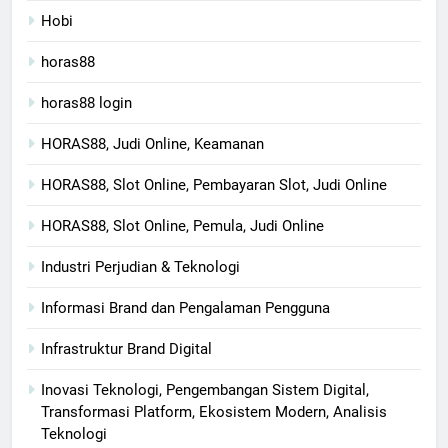
Hobi
horas88
horas88 login
HORAS88, Judi Online, Keamanan
HORAS88, Slot Online, Pembayaran Slot, Judi Online
HORAS88, Slot Online, Pemula, Judi Online
Industri Perjudian & Teknologi
Informasi Brand dan Pengalaman Pengguna
Infrastruktur Brand Digital
Inovasi Teknologi, Pengembangan Sistem Digital,
Transformasi Platform, Ekosistem Modern, Analisis
Teknologi