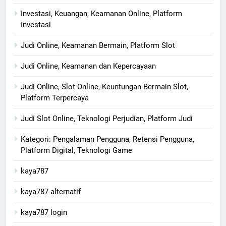
Investasi, Keuangan, Keamanan Online, Platform
Investasi
Judi Online, Keamanan Bermain, Platform Slot
Judi Online, Keamanan dan Kepercayaan
Judi Online, Slot Online, Keuntungan Bermain Slot,
Platform Terpercaya
Judi Slot Online, Teknologi Perjudian, Platform Judi
Kategori: Pengalaman Pengguna, Retensi Pengguna,
Platform Digital, Teknologi Game
kaya787
kaya787 alternatif
kaya787 login