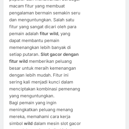
macam fitur yang membuat
pengalaman bermain semakin seru
dan menguntungkan. Salah satu
fitur yang sangat dicari oleh para
pemain adalah
fitur wild
, yang
dapat membantu pemain
memenangkan lebih banyak di
setiap putaran.
Slot gacor dengan
fitur wild
memberikan peluang
besar untuk meraih kemenangan
dengan lebih mudah. Fitur ini
sering kali menjadi kunci dalam
menciptakan kombinasi pemenang
yang menguntungkan.
Bagi pemain yang ingin
meningkatkan peluang menang
mereka, memahami cara kerja
simbol
wild
dalam mesin slot gacor