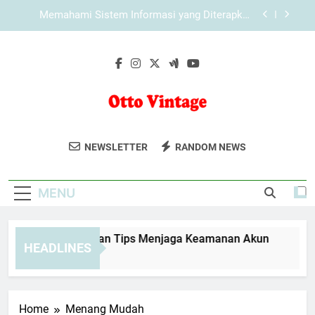
Skip
Memahami Sistem Informasi yang Diterapkan
to
pada LEBAH4D
content
Memahami Sistem Informasi yang Diterapkan
pada KAYA787
LEBAH4D Login dan Tips Menjaga Keamanan
Akun
Memahami Sistem Informasi yang Diterapkan
pada EDWINSLOT
Otto Vintage
Koleksi Produk Klasik Dan Gaya Vintage
Memahami Sistem Informasi yang Diterapkan
NEWSLETTER
RANDOM NEWS
pada LEBAH4D
Dari Otto Vintage. Temukan Barang Unik
Memahami Sistem Informasi yang Diterapkan
Yang Menambah Karakter Pada
pada KAYA787
MENU
Penampilan Anda.
EBAH4D Login dan Tips Menjaga Keamanan Akun
Memah
HEADLINES
Week Ago
2 Week
Home
Menang Mudah