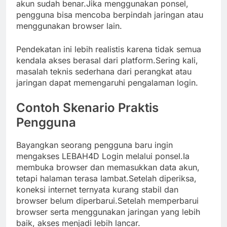
akun sudah benar.Jika menggunakan ponsel,
pengguna bisa mencoba berpindah jaringan atau
menggunakan browser lain.
Pendekatan ini lebih realistis karena tidak semua
kendala akses berasal dari platform.Sering kali,
masalah teknis sederhana dari perangkat atau
jaringan dapat memengaruhi pengalaman login.
Contoh Skenario Praktis
Pengguna
Bayangkan seorang pengguna baru ingin
mengakses LEBAH4D Login melalui ponsel.Ia
membuka browser dan memasukkan data akun,
tetapi halaman terasa lambat.Setelah diperiksa,
koneksi internet ternyata kurang stabil dan
browser belum diperbarui.Setelah memperbarui
browser serta menggunakan jaringan yang lebih
baik, akses menjadi lebih lancar.