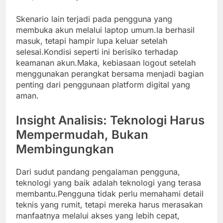
Skenario lain terjadi pada pengguna yang
membuka akun melalui laptop umum.Ia berhasil
masuk, tetapi hampir lupa keluar setelah
selesai.Kondisi seperti ini berisiko terhadap
keamanan akun.Maka, kebiasaan logout setelah
menggunakan perangkat bersama menjadi bagian
penting dari penggunaan platform digital yang
aman.
Insight Analisis: Teknologi Harus
Mempermudah, Bukan
Membingungkan
Dari sudut pandang pengalaman pengguna,
teknologi yang baik adalah teknologi yang terasa
membantu.Pengguna tidak perlu memahami detail
teknis yang rumit, tetapi mereka harus merasakan
manfaatnya melalui akses yang lebih cepat,