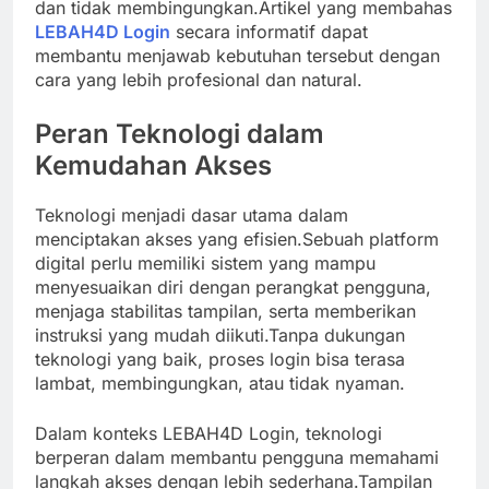
dan tidak membingungkan.Artikel yang membahas
LEBAH4D Login
secara informatif dapat
membantu menjawab kebutuhan tersebut dengan
cara yang lebih profesional dan natural.
Peran Teknologi dalam
Kemudahan Akses
Teknologi menjadi dasar utama dalam
menciptakan akses yang efisien.Sebuah platform
digital perlu memiliki sistem yang mampu
menyesuaikan diri dengan perangkat pengguna,
menjaga stabilitas tampilan, serta memberikan
instruksi yang mudah diikuti.Tanpa dukungan
teknologi yang baik, proses login bisa terasa
lambat, membingungkan, atau tidak nyaman.
Dalam konteks LEBAH4D Login, teknologi
berperan dalam membantu pengguna memahami
langkah akses dengan lebih sederhana.Tampilan