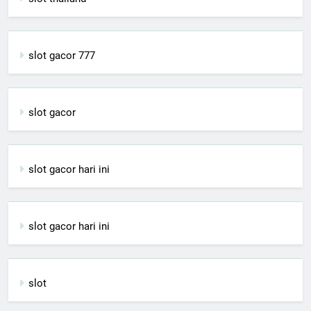
slot gacor 777
slot gacor
slot gacor hari ini
slot gacor hari ini
slot