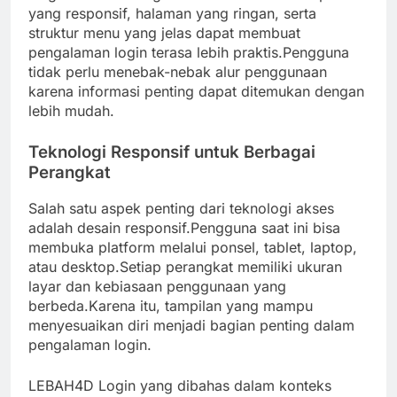
yang responsif, halaman yang ringan, serta
struktur menu yang jelas dapat membuat
pengalaman login terasa lebih praktis.Pengguna
tidak perlu menebak-nebak alur penggunaan
karena informasi penting dapat ditemukan dengan
lebih mudah.
Teknologi Responsif untuk Berbagai
Perangkat
Salah satu aspek penting dari teknologi akses
adalah desain responsif.Pengguna saat ini bisa
membuka platform melalui ponsel, tablet, laptop,
atau desktop.Setiap perangkat memiliki ukuran
layar dan kebiasaan penggunaan yang
berbeda.Karena itu, tampilan yang mampu
menyesuaikan diri menjadi bagian penting dalam
pengalaman login.
LEBAH4D Login yang dibahas dalam konteks