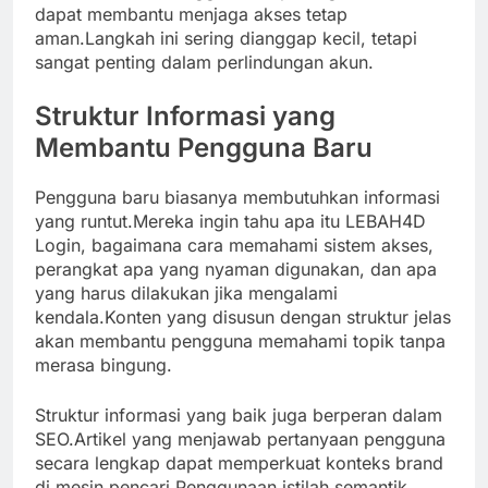
dapat membantu menjaga akses tetap
aman.Langkah ini sering dianggap kecil, tetapi
sangat penting dalam perlindungan akun.
Struktur Informasi yang
Membantu Pengguna Baru
Pengguna baru biasanya membutuhkan informasi
yang runtut.Mereka ingin tahu apa itu LEBAH4D
Login, bagaimana cara memahami sistem akses,
perangkat apa yang nyaman digunakan, dan apa
yang harus dilakukan jika mengalami
kendala.Konten yang disusun dengan struktur jelas
akan membantu pengguna memahami topik tanpa
merasa bingung.
Struktur informasi yang baik juga berperan dalam
SEO.Artikel yang menjawab pertanyaan pengguna
secara lengkap dapat memperkuat konteks brand
di mesin pencari.Penggunaan istilah semantik