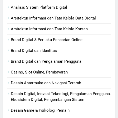
Analisis Sistem Platform Digital
Arsitektur Informasi dan Tata Kelola Data Digital
Arsitektur Informasi dan Tata Kelola Konten
Brand Digital & Perilaku Pencarian Online
Brand Digital dan Identitas
Brand Digital dan Pengalaman Pengguna
Casino, Slot Online, Pembayaran
Desain Antarmuka dan Navigasi Terarah
Desain Digital, Inovasi Teknologi, Pengalaman Pengguna,
Ekosistem Digital, Pengembangan Sistem
Desain Game & Psikologi Pemain