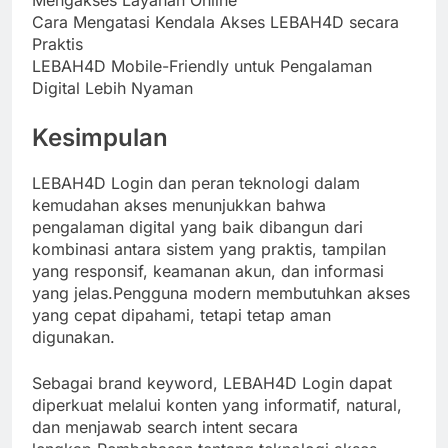
Mengakses Layanan Online
Cara Mengatasi Kendala Akses LEBAH4D secara
Praktis
LEBAH4D Mobile-Friendly untuk Pengalaman
Digital Lebih Nyaman
Kesimpulan
LEBAH4D Login dan peran teknologi dalam
kemudahan akses menunjukkan bahwa
pengalaman digital yang baik dibangun dari
kombinasi antara sistem yang praktis, tampilan
yang responsif, keamanan akun, dan informasi
yang jelas.Pengguna modern membutuhkan akses
yang cepat dipahami, tetapi tetap aman
digunakan.
Sebagai brand keyword, LEBAH4D Login dapat
diperkuat melalui konten yang informatif, natural,
dan menjawab search intent secara