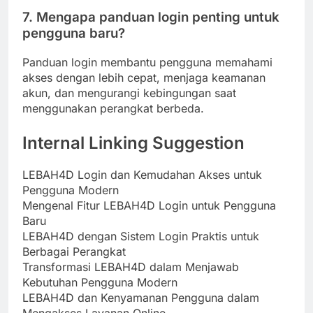
7. Mengapa panduan login penting untuk
pengguna baru?
Panduan login membantu pengguna memahami
akses dengan lebih cepat, menjaga keamanan
akun, dan mengurangi kebingungan saat
menggunakan perangkat berbeda.
Internal Linking Suggestion
LEBAH4D Login dan Kemudahan Akses untuk
Pengguna Modern
Mengenal Fitur LEBAH4D Login untuk Pengguna
Baru
LEBAH4D dengan Sistem Login Praktis untuk
Berbagai Perangkat
Transformasi LEBAH4D dalam Menjawab
Kebutuhan Pengguna Modern
LEBAH4D dan Kenyamanan Pengguna dalam