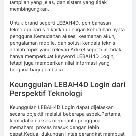
tampilan yang jelas, dan sistem yang tidak
membingungkan.
Untuk brand seperti LEBAH4D, pembahasan
teknologi harus dikaitkan dengan kebutuhan nyata
pengguna.Kemudahan akses, keamanan akun,
pengalaman mobile, dan solusi kendala teknis
adalah topik yang relevan.Artikel seperti ini tidak
hanya memperkuat keyword LEBAH4D Login,
tetapi juga memberikan nilai informasi yang
berguna bagi pembaca.
Keunggulan LEBAH4D Login dari
Perspektif Teknologi
Keunggulan LEBAH4D Login dapat dijelaskan
secara objektif melalui beberapa aspek.Pertama,
kemudahan akses membantu pengguna
memahami proses masuk dengan lebih
cepat.Kedua, dukungan lintas perangkat membuat