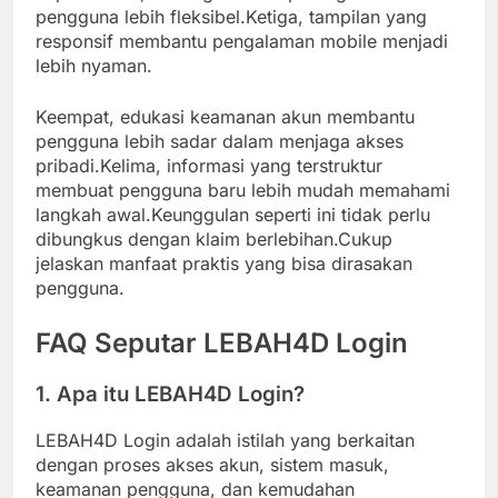
pengguna lebih fleksibel.Ketiga, tampilan yang
responsif membantu pengalaman mobile menjadi
lebih nyaman.
Keempat, edukasi keamanan akun membantu
pengguna lebih sadar dalam menjaga akses
pribadi.Kelima, informasi yang terstruktur
membuat pengguna baru lebih mudah memahami
langkah awal.Keunggulan seperti ini tidak perlu
dibungkus dengan klaim berlebihan.Cukup
jelaskan manfaat praktis yang bisa dirasakan
pengguna.
FAQ Seputar LEBAH4D Login
1. Apa itu LEBAH4D Login?
LEBAH4D Login adalah istilah yang berkaitan
dengan proses akses akun, sistem masuk,
keamanan pengguna, dan kemudahan