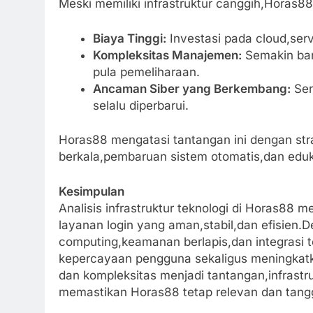
Meski memiliki infrastruktur canggih,Horas8
Biaya Tinggi:
Investasi pada cloud,se
Kompleksitas Manajemen:
Semakin ban
pula pemeliharaan.
Ancaman Siber yang Berkembang:
Ser
selalu diperbarui.
Horas88 mengatasi tantangan ini dengan stra
berkala,pembaruan sistem otomatis,dan eduk
Kesimpulan
Analisis infrastruktur teknologi di Horas88
layanan login yang aman,stabil,dan efisien.
computing,keamanan berlapis,dan integrasi
kepercayaan pengguna sekaligus meningkatkan
dan kompleksitas menjadi tantangan,infrastru
memastikan Horas88 tetap relevan dan tangg