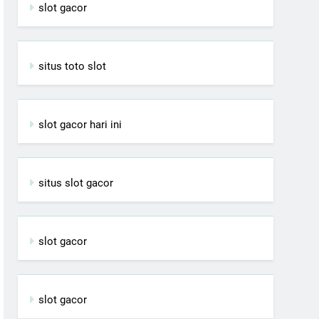
slot gacor
situs toto slot
slot gacor hari ini
situs slot gacor
slot gacor
slot gacor