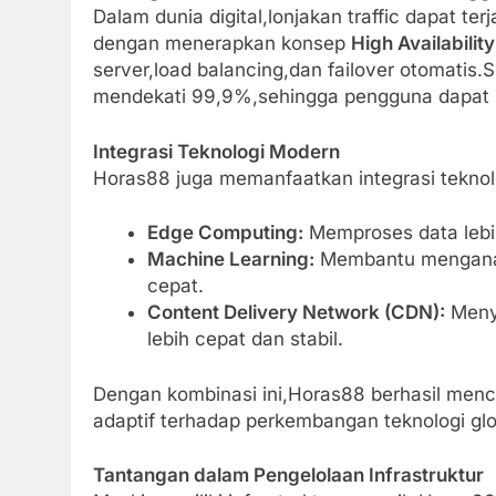
Dalam dunia digital,lonjakan traffic dapat te
dengan menerapkan konsep
High Availabili
server,load balancing,dan failover otomatis.S
mendekati 99,9%,sehingga pengguna dapat l
Integrasi Teknologi Modern
Horas88 juga memanfaatkan integrasi teknolo
Edge Computing:
Memproses data lebi
Machine Learning:
Membantu menganalis
cepat.
Content Delivery Network (CDN):
Menye
lebih cepat dan stabil.
Dengan kombinasi ini,Horas88 berhasil menci
adaptif terhadap perkembangan teknologi glo
Tantangan dalam Pengelolaan Infrastruktur