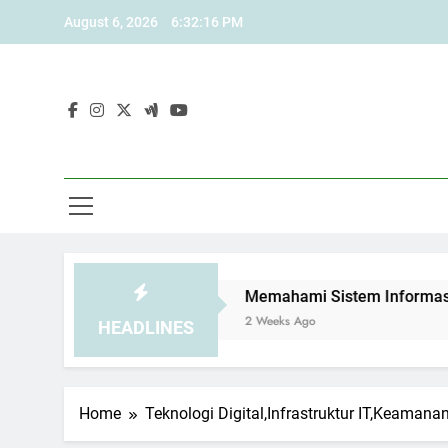
Skip
August 6, 2026
6:32:17 PM
to
content
Ott
Koleksi P
 Keamanan Akun
Memahami Sistem Informasi yang Dite
2 Weeks Ago
HEADLINES
Home
Teknologi Digital,Infrastruktur IT,Keamana