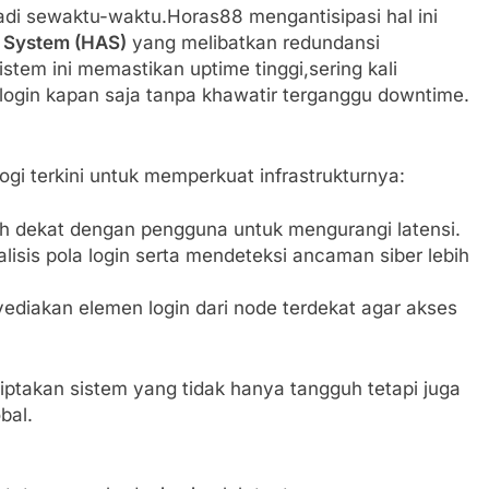
rjadi sewaktu-waktu.Horas88 mengantisipasi hal ini
ty System (HAS)
yang melibatkan redundansi
istem ini memastikan uptime tinggi,sering kali
ogin kapan saja tanpa khawatir terganggu downtime.
gi terkini untuk memperkuat infrastrukturnya:
h dekat dengan pengguna untuk mengurangi latensi.
is pola login serta mendeteksi ancaman siber lebih
diakan elemen login dari node terdekat agar akses
ptakan sistem yang tidak hanya tangguh tetapi juga
bal.