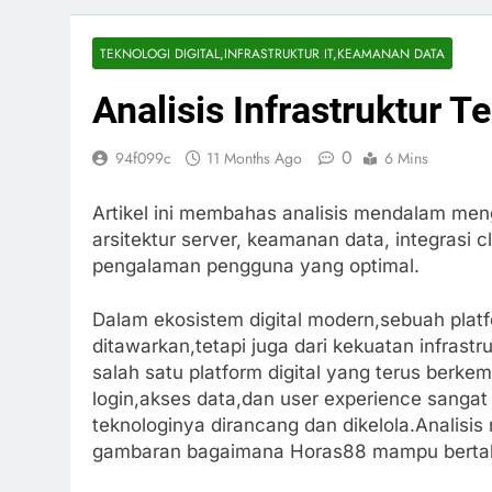
TEKNOLOGI DIGITAL,INFRASTRUKTUR IT,KEAMANAN DATA
Analisis Infrastruktur T
0
94f099c
11 Months Ago
6 Mins
Artikel ini membahas analisis mendalam meng
arsitektur server, keamanan data, integrasi c
pengalaman pengguna yang optimal.
Dalam ekosistem digital modern,sebuah platf
ditawarkan,tetapi juga dari kekuatan infrast
salah satu platform digital yang terus ber
login,akses data,dan user experience sangat
teknologinya dirancang dan dikelola.Analisi
gambaran bagaimana Horas88 mampu bertahan