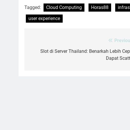
Tagged:
Cloud Computing
Horas88
infras
user experience
Previou
Post
navigation
Slot di Server Thailand: Benarkah Lebih Cep
Dapat Scatt