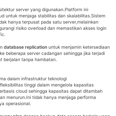
itektur server yang digunakan.Platform ini
d untuk menjaga stabilitas dan skalabilitas.Sistem
dak hanya terpusat pada satu server,melainkan
gurangi risiko overload dan memastikan akses login
ic.
an
database replication
untuk menjamin ketersediaan
ke beberapa server cadangan sehingga jika terjadi
t berjalan tanpa hambatan.
ma dalam infrastruktur teknologi
ksibilitas tinggi dalam mengelola kapasitas
erbasis cloud sehingga kapasitas dapat ditambah
eban menurun.Ini tidak hanya menjaga performa
ya operasional.